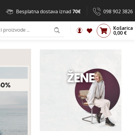
Besplatna dostava iznad
70€
098 902 3826
Košarica
0,00
€
ŽENE