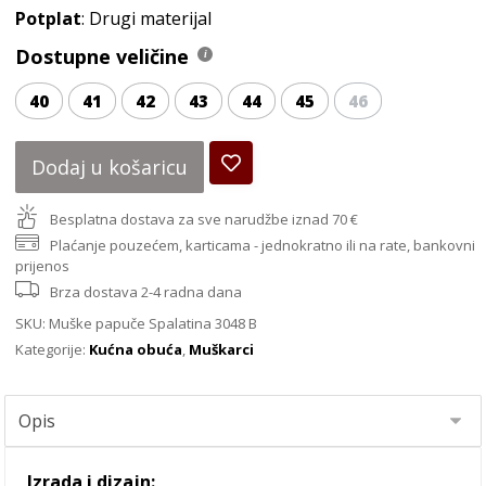
Potplat
: Drugi materijal
Dostupne veličine
40
41
42
43
44
45
46
Dodaj u košaricu
Besplatna dostava za sve narudžbe iznad 70 €
Plaćanje pouzećem, karticama - jednokratno ili na rate, bankovni
prijenos
Brza dostava 2-4 radna dana
SKU:
Muške papuče Spalatina 3048 B
Kategorije:
Kućna obuća
,
Muškarci
Izrada i dizajn: