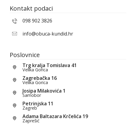
Kontakt podaci
098 902 3826
info@obuca-kundid.hr
Poslovnice
Trg kralja Tomislava 41
Velika Gorica
Zagrebačka 16
Velika Gorica
Josipa Milakovića 1
Samobor
Petrinjska 11
Zagreb
Adama Baltazara Krčelića 19
Zaprešić