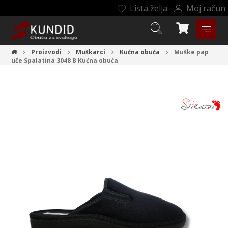
Lista želja
Moj račun
Proizvodi
Muškarci
Kućna obuća
Muške pap
uče Spalatina 3048 B
Kućna obuća