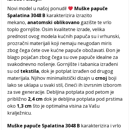
Novi model u našoj ponudi!
Muške papuče
Spalatina 3048 B
karakterizira izrazito
mekano,
anatomski oblikovano
gazište te vrlo
toplo gornjište. Osim kvalitetne izrade, velika
prednost ovog modela kućnih papuča su i vrhunski,
prozračni materijali koji nemaju neugodan miris
zbog čega ćete ove kućne papuče obožavati. Đon je
blago pojačan zbog čega su ove papuče idealne za
svakodnevno nošenje. Gornjište i tabanica izrađeni
su od
tekstila
, dok je potplat izrađen od drugog
materijala. Njihov minimalistički dizajn u
crnoj
boji
lako se uklapa u svaki stil, čineći ih izvrsnim izborom
za sve generacije. Debljina potplata pod petom je
približno
2,4 cm
dok je debljina potplata pod prstima
oko
1,3 cm
što je optimalna visina za Vašu
kralježnicu.
Muške papuče Spalatina 3048 B
karakterizira i vrlo