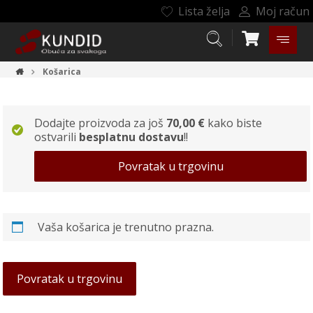
Lista želja
Moj račun
Košarica
Dodajte proizvoda za još
70,00
€
kako biste
ostvarili
besplatnu dostavu
!!
Povratak u trgovinu
Vaša košarica je trenutno prazna.
Povratak u trgovinu