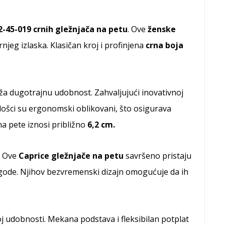
2-45-019 crnih gležnjača na petu
. Ove
ženske
jeg izlaska. Klasičan kroj i profinjena
crna boja
uža dugotrajnu udobnost. Zahvaljujući inovativnoj
Ulošci su ergonomski oblikovani, što osigurava
a pete iznosi približno
6,2 cm.
. Ove
Caprice gležnjače na petu
savršeno pristaju
prigode. Njihov bezvremenski dizajn omogućuje da ih
j udobnosti. Mekana podstava i fleksibilan potplat