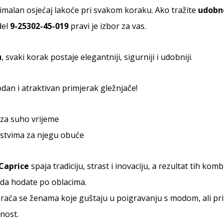
malan osjećaj lakoće pri svakom koraku. Ako tražite
udobne
del
9-25302-45-019
pravi je izbor za vas.
u
, svaki korak postaje elegantniji, sigurniji i udobniji.
dan i atraktivan primjerak gležnjače!
za suho vrijeme
stvima za njegu obuće
Caprice
spaja tradiciju, strast i inovaciju, a rezultat tih k
 da hodate po oblacima.
aća se ženama koje guštaju u poigravanju s modom, ali prit
nost.