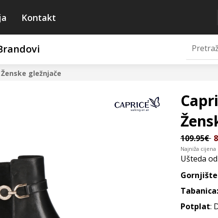
ja
Kontakt
Brandovi
9
Ženske gležnjače
Capri
Žens
109.95€
8
Najniža cijena
Ušteda o
Gornjište
Tabanica
Potplat
: 