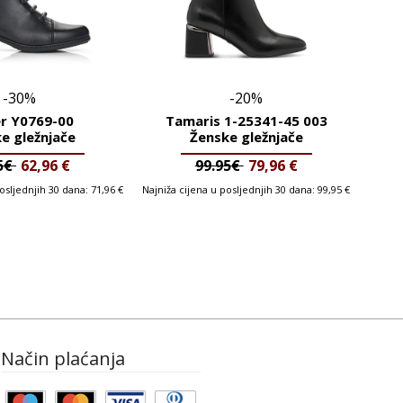
-30%
-20%
er Y0769-00
Tamaris 1-25341-45 003
e gležnjače
Ženske gležnjače
95€
62,96
€
99.95€
79,96
€
posljednjih 30 dana:
71,96
€
Najniža cijena u posljednjih 30 dana:
99,95
€
Način plaćanja