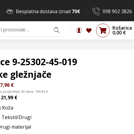
Besplatna dostava iznad
70€
098 902 3826
Košarica
0,00
€
ce 9-25302-45-019
ke gležnjače
7,96
€
 u posljednjih 30 dana:
109,95
€
d
21,99 €
:
Koža
:
Tekstil/Drugi
Drugi materijal