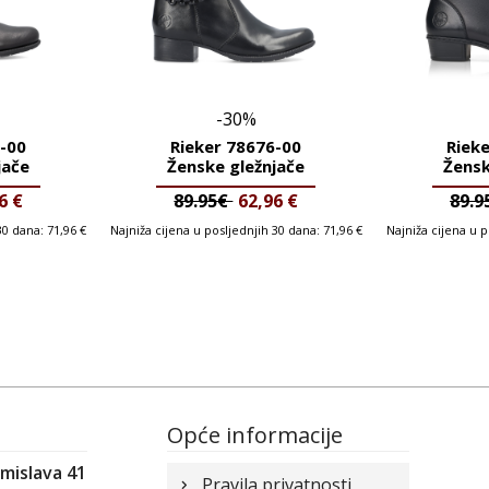
-30%
-00
Rieker 78676-00
Riek
jače
Ženske gležnjače
Žensk
96
€
89.95€
62,96
€
89.
 30 dana:
71,96
€
Najniža cijena u posljednjih 30 dana:
71,96
€
Najniža cijena u 
Opće informacije
omislava 41
Pravila privatnosti