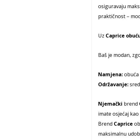
osiguravaju maksi
praktičnost – mo
Uz
Caprice obuć
Baš je modan, zgo
Namjena:
obuća 
Održavanje:
sred
Njemački
brend
imate osjećaj kao
Brend
Caprice
obr
maksimalnu udob