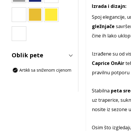
Izrada i dizajn:
Spoj elegancije, 
gležnjače
savršen
čine ih lako uklopi
Izrađene su od vi
Oblik pete
Caprice OnAir
teh
Artikli sa sniženom cijenom
pravilnu potporu 
Stabilna
peta sre
uz traperice, sukn
nosite iz sezone u
Osim što izgleda