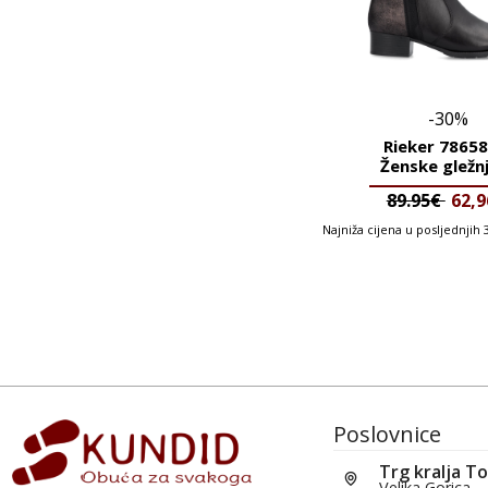
-30%
Rieker 78658
Ženske gležn
89.95€
62,
Najniža cijena u posljednjih
Poslovnice
Trg kralja T
Velika Gorica