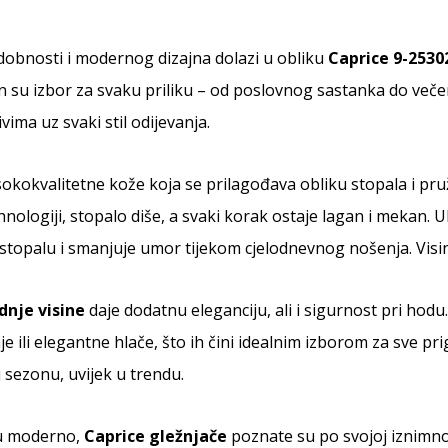
udobnosti i modernog dizajna dolazi u obliku
Caprice 9-2530
 su izbor za svaku priliku – od poslovnog sastanka do večern
vima uz svaki stil odijevanja.
sokokvalitetne kože koja se prilagođava obliku stopala i pr
nologiji, stopalo diše, a svaki korak ostaje lagan i mekan. 
stopalu i smanjuje umor tijekom cjelodnevnog nošenja. Visin
dnje visine
daje dodatnu eleganciju, ali i sigurnost pri hodu
je ili elegantne hlače, što ih čini idealnim izborom za sve 
 sezonu, uvijek u trendu.
ju moderno,
Caprice gležnjače
poznate su po svojoj iznimno