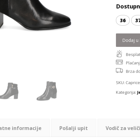
Dostupne
36
3
Dodaj u 
Besplat
Plaćanj
Brza d
SKU:
Caprice
Kategorija:
J
atne informacije
Pošalji upit
Vodič za velič