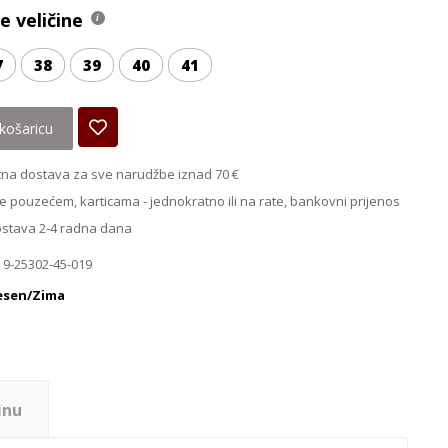
 veličine
7
38
39
40
41
košaricu
na dostava za sve narudžbe iznad 70 €
e pouzećem, karticama - jednokratno ili na rate, bankovni prijenos
ostava 2-4 radna dana
 9-25302-45-019
esen/Zima
inu