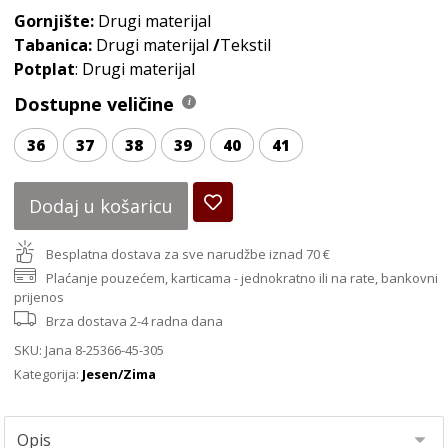
Gornjište:
Drugi materijal
Tabanica:
Drugi materijal
/
Tekstil
Potplat
: Drugi materijal
Dostupne veličine
36
37
38
39
40
41
Dodaj u košaricu
Besplatna dostava za sve narudžbe iznad 70 €
Plaćanje pouzećem, karticama - jednokratno ili na rate, bankovni
prijenos
Brza dostava 2-4 radna dana
SKU:
Jana 8-25366-45-305
Kategorija:
Jesen/Zima