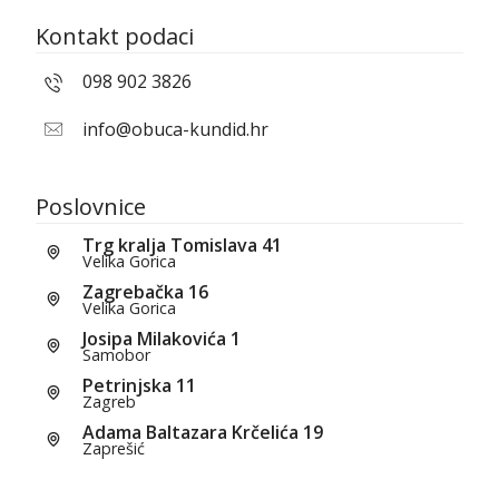
Kontakt podaci
098 902 3826
info@obuca-kundid.hr
Poslovnice
Trg kralja Tomislava 41
Velika Gorica
Zagrebačka 16
Velika Gorica
Josipa Milakovića 1
Samobor
Petrinjska 11
Zagreb
Adama Baltazara Krčelića 19
Zaprešić