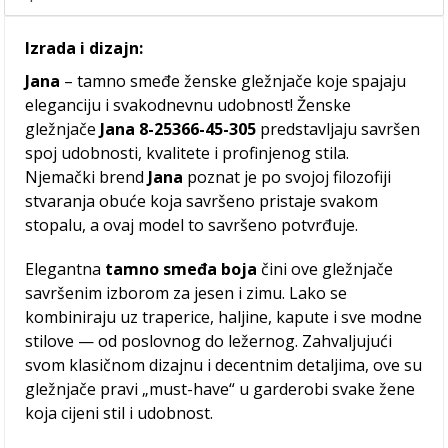
Izrada i dizajn:
Jana
– tamno smeđe ženske gležnjače koje spajaju
eleganciju i svakodnevnu udobnost! Ženske
gležnjače
Jana 8-25366-45-305
predstavljaju savršen
spoj udobnosti, kvalitete i profinjenog stila.
Njemački brend
Jana
poznat je po svojoj filozofiji
stvaranja obuće koja savršeno pristaje svakom
stopalu, a ovaj model to savršeno potvrđuje.
Elegantna
tamno smeđa boja
čini ove gležnjače
savršenim izborom za jesen i zimu. Lako se
kombiniraju uz traperice, haljine, kapute i sve modne
stilove — od poslovnog do ležernog. Zahvaljujući
svom klasičnom dizajnu i decentnim detaljima, ove su
gležnjače pravi „must-have“ u garderobi svake žene
koja cijeni stil i udobnost.