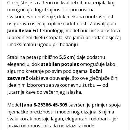
Gornjište je izrađeno od kvalitetnih materijala koji
omogućuju dugotrajnost i otpornost na
svakodnevno nošenje, dok mekana unutrašnjost
osigurava osjećaj topline i udobnosti. Zahvaljujući
Jana Relax Fit
tehnologiji, model nudi više prostora
u prednjem dijelu stopala, što jamči prirodan osjećaj
i maksimalnu ugodu pri hodanju.
Stabilna peta (približno
5,5 cm
) daje dodatnu
eleganciju, dok
stabilan potplat
omogućuje lako i
sigurno kretanje po svim podlogama.
Bočni
zatvarač
olakšava obuvanje, što ove gležnjače čini
idealnim izborom za svakodnevnu žurbu — od
jutarnje kave do večernjeg izlaska.
Model
Jana 8-25366-45-305
savršen je primjer spoja
njemačke preciznosti i modernog dizajna. S njima
svaki korak postaje lagan, elegantan i udoban – jer
prava udobnost nikada ne izlazi iz mode.