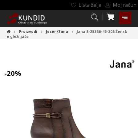
Lista želja
Moj račun
Proizvodi
Jesen/Zima
Jana 8-25366-45-305
Žensk
e gležnjače
-20%