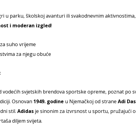
igri u parku, školskoj avanturi ili svakodnevnim aktivnostima
nost i moderan izgled
!
za suho vrijeme
stvima za njegu obuće
:
d vodećih svjetskih brendova sportske opreme, poznat po svoj
diciji. Osnovan
1949. godine
u Njemačkoj od strane
Adi Das
ni stil.
Adidas
je sinonim za izvrsnost u sportu, pružajući o
aša diljem svijeta.