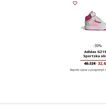
-30%
Adidas GZ1
Sportska ob
46.32€
32,
Najniža cijena u posljednjih