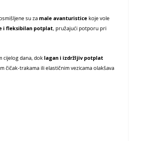
osmišljene su za
male avanturistice
koje vole
i fleksibilan potplat
, pružajući potporu pri
 cijelog dana, dok
lagan i izdržljiv potplat
im čičak-trakama ili elastičnim vezicama olakšava