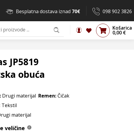
Besplatna dostava iznad
70€
098 902 3826
Košarica
0,00
€
as JP5819
tska obuća
:
Drugi materijal
Remen:
Čičak
:
Tekstil
Drugi materijal
 veličine