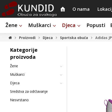
O nama
Lokaci
Žene
Muškarci
Djeca
Popusti
Proizvodi
Djeca
Sportska obuća
Adidas J
Kategorije
proizvoda
Žene
Muškarci
Djeca
Sredstva za održavanje
Nesvrstano