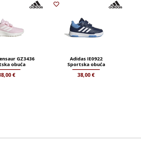
ensaur GZ3436
Adidas IE0922
tska obuća
Sportska obuća
38,00
€
38,00
€