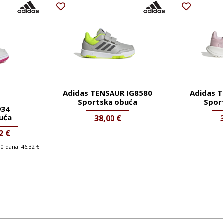
Adidas TENSAUR IG8580
Adidas T
Sportska obuća
Spor
934
uća
38,00
€
42
€
 30 dana:
46,32
€