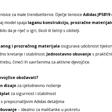
nisice za male trendsetterice. Dječje tenisice
Adidas JP5819
vaj model spaja
laganu konstrukciju, prozračne materijale 
 da je riječ o igri, školi ili šetnji s obitelji.
anog i prozračnog materijala
osigurava udobnost tijekom
o kretanje i stabilnost.
Jednostavno obuvanje
s praktičn
ebu, čineći ih savršenima za aktivne djevojčice.
jevojčice obožavati?
n dizajn
za cjelodnevno nošenje
tplat
za sigurnost i stabilnost
s prepoznatljivim Adidas detaljima
obuvanje
– idealno za mališanke u pokretu