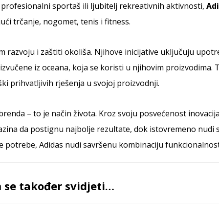
 profesionalni sportaš ili ljubitelj rekreativnih aktivnosti,
Ad
ući trčanje, nogomet, tenis i fitness.
 razvoju i zaštiti okoliša. Njihove inicijative uključuju upot
 izvučene iz oceana, koja se koristi u njihovim proizvodima. 
i prihvatljivih rješenja u svojoj proizvodnji.
 brenda – to je način života. Kroz svoju posvećenost inovacija
azina da postignu najbolje rezultate, dok istovremeno nudi
e potrebe, Adidas nudi savršenu kombinaciju funkcionalnosti 
se također svidjeti…