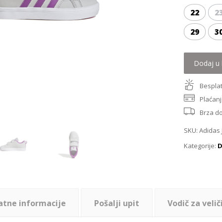
22
2
29
3
Dodaj u 
Besplat
Plaćanj
Brza d
SKU:
Adidas 
Kategorije:
D
atne informacije
Pošalji upit
Vodič za velič