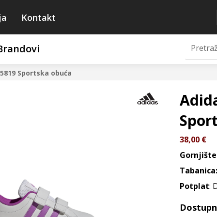
ja
Kontakt
Brandovi
P5819
Sportska obuća
Adid
Spor
38,00
€
Gornjište
Tabanica
Potplat
: 
Dostupne