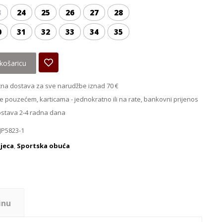
3
24
25
26
27
28
0
31
32
33
34
35
košaricu
na dostava za sve narudžbe iznad 70 €
e pouzećem, karticama - jednokratno ili na rate, bankovni prijenos
ostava 2-4 radna dana
JP5823-1
jeca
,
Sportska obuća
inu