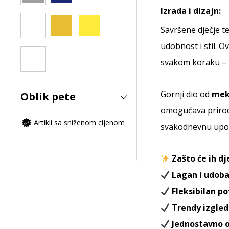
Izrada i dizajn:
Savršene dječje te
udobnost i stil. O
svakom koraku – bilo
Gornji dio od
mek
Oblik pete
omogućava prirodn
Artikli sa sniženom cijenom
svakodnevnu upotr
Zašto će ih d
Lagan i udoba
Fleksibilan po
Trendy izgled
Jednostavno 