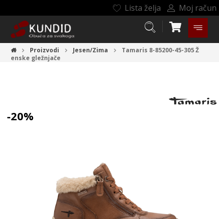
Lista želja
Moj račun
Proizvodi
Jesen/Zima
Tamaris 8-85200-45-305
Ž
enske gležnjače
-20%