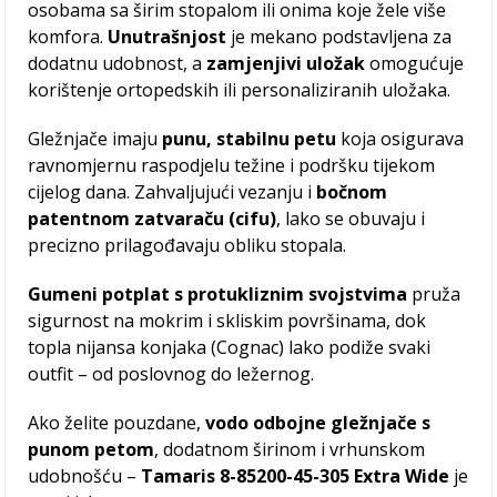
osobama sa širim stopalom ili onima koje žele više
komfora.
Unutrašnjost
je mekano podstavljena za
dodatnu udobnost, a
zamjenjivi uložak
omogućuje
korištenje ortopedskih ili personaliziranih uložaka.
Gležnjače imaju
punu, stabilnu petu
koja osigurava
ravnomjernu raspodjelu težine i podršku tijekom
cijelog dana. Zahvaljujući vezanju i
bočnom
patentnom zatvaraču (cifu)
, lako se obuvaju i
precizno prilagođavaju obliku stopala.
Gumeni potplat s protukliznim svojstvima
pruža
sigurnost na mokrim i skliskim površinama, dok
topla nijansa konjaka (Cognac) lako podiže svaki
outfit – od poslovnog do ležernog.
Ako želite pouzdane,
vodo odbojne gležnjače s
punom petom
, dodatnom širinom i vrhunskom
udobnošću –
Tamaris 8-85200-45-305 Extra Wide
je