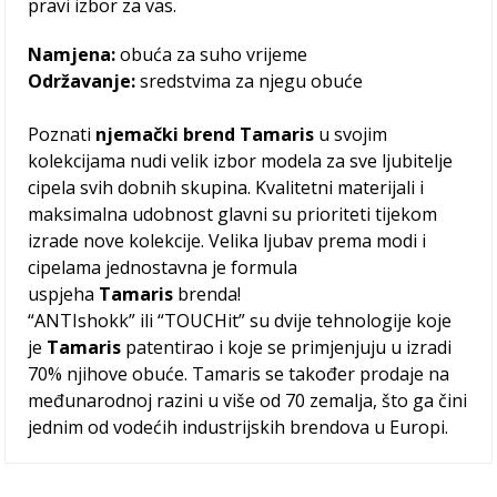
pravi izbor za vas.
Namjena:
obuća za suho vrijeme
Održavanje:
sredstvima za njegu obuće
Poznati
njemački brend Tamaris
u svojim
kolekcijama nudi velik izbor modela za sve ljubitelje
cipela svih dobnih skupina. Kvalitetni materijali i
maksimalna udobnost glavni su prioriteti tijekom
izrade nove kolekcije. Velika ljubav prema modi i
cipelama jednostavna je formula
uspjeha
Tamaris
brenda!
“ANTIshokk” ili “TOUCHit” su dvije tehnologije koje
je
Tamaris
patentirao i koje se primjenjuju u izradi
70% njihove obuće. Tamaris se također prodaje na
međunarodnoj razini u više od 70 zemalja, što ga čini
jednim od vodećih industrijskih brendova u Europi.