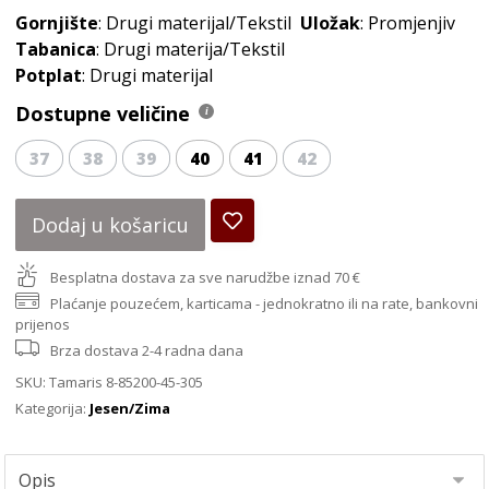
Gornjište
: Drugi materijal/Tekstil
Uložak
: Promjenjiv
Tabanica
: Drugi materija/Tekstil
Potplat
: Drugi materijal
Dostupne veličine
37
38
39
40
41
42
Dodaj u košaricu
Besplatna dostava za sve narudžbe iznad 70 €
Plaćanje pouzećem, karticama - jednokratno ili na rate, bankovni
prijenos
Brza dostava 2-4 radna dana
SKU:
Tamaris 8-85200-45-305
Kategorija:
Jesen/Zima