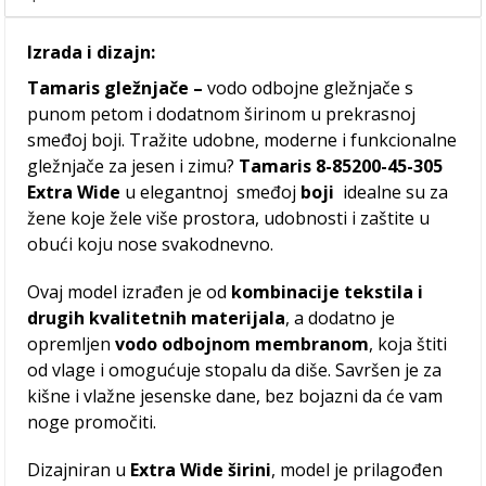
Izrada i dizajn:
Tamaris gležnjače –
vodo odbojne gležnjače s
punom petom i dodatnom širinom u prekrasnoj
smeđoj boji. Tražite udobne, moderne i funkcionalne
gležnjače za jesen i zimu?
Tamaris 8-85200-45-305
Extra Wide
u elegantnoj smeđoj
boji
idealne su za
žene koje žele više prostora, udobnosti i zaštite u
obući koju nose svakodnevno.
Ovaj model izrađen je od
kombinacije tekstila i
drugih kvalitetnih materijala
, a dodatno je
opremljen
vodo odbojnom membranom
, koja štiti
od vlage i omogućuje stopalu da diše. Savršen je za
kišne i vlažne jesenske dane, bez bojazni da će vam
noge promočiti.
Dizajniran u
Extra Wide širini
, model je prilagođen