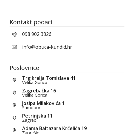
Kontakt podaci
098 902 3826
info@obuca-kundid.hr
Poslovnice
Trg kralja Tomislava 41
Velika Gorica
Zagrebačka 16
Velika Gorica
Josipa Milakovića 1
Samobor
Petrinjska 11
Zagreb
Adama Baltazara Krčelića 19
Zaprešić