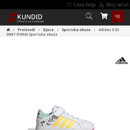
Lista želja
Moj račun
Proizvodi
Djeca
Sportska obuća
Adidas X DI
SNEY IF0926
Sportska obuća