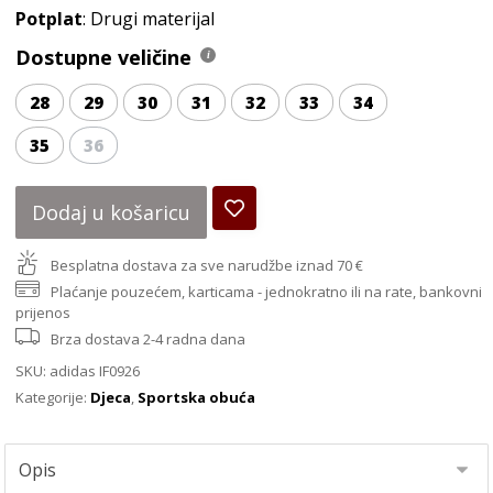
Potplat
: Drugi materijal
Dostupne veličine
28
29
30
31
32
33
34
35
36
Dodaj u košaricu
Besplatna dostava za sve narudžbe iznad 70 €
Plaćanje pouzećem, karticama - jednokratno ili na rate, bankovni
prijenos
Brza dostava 2-4 radna dana
SKU:
adidas IF0926
Kategorije:
Djeca
,
Sportska obuća