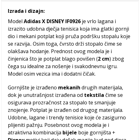
Izrada i dizajn:
Model
Adidas X DISNEY IF0926
je vrlo lagana i
izrazito udobna dječja tenisica koja ima glatki gornji
dio i mekani potplat koji pruža podršku stopalu koje
se razvija.. Osim toga, čvrsto drži stopalo čime se
olakšava hodanje. Prednost ovog modela je i
činjenica što je potplat blago povišen (
2 cm
) zbog
čega su idealne za nošenje i svakodnevnu igru.
Model osim vezica ima i dodatni čičak.
Gornjište je izrađeno
mekanih
drugih materijala,
dok je unutrašnjost izrađena od
tekstila
čime se
osigurava prozračnost za stopalo te smanjuje
znojenje. Potplat je izrađen od drugog materijala.
Udobne, lagane i trendy tenisice koje će zasigurno
plijeniti pažnju. Posebnost ovog modela je i
atraktivna kombinacija
bijele
boje gornjišta +