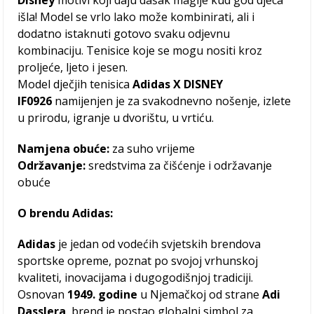
Disney
motivi koji daju dašak magije kud god djeca
išla! Model se vrlo lako može kombinirati, ali i
dodatno istaknuti gotovo svaku odjevnu
kombinaciju. Tenisice koje se mogu nositi kroz
proljeće, ljeto i jesen.
Model dječjih tenisica
Adidas X DISNEY
IF0926
namijenjen je za svakodnevno nošenje, izlete
u prirodu, igranje u dvorištu, u vrtiću.
Namjena obuće:
za suho vrijeme
Održavanje:
sredstvima za čišćenje i održavanje
obuće
O brendu Adidas:
Adidas
je jedan od vodećih svjetskih brendova
sportske opreme, poznat po svojoj vrhunskoj
kvaliteti, inovacijama i dugogodišnjoj tradiciji.
Osnovan
1949. godine
u Njemačkoj od strane
Adi
Dasslera
, brend je postao globalni simbol za