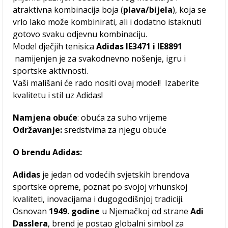
atraktivna kombinacija boja (
plava/bijela
), koja se
vrlo lako može kombinirati, ali i dodatno istaknuti
gotovo svaku odjevnu kombinaciju.
Model dječjih tenisica
Adidas IE3471 i IE8891
namijenjen je za svakodnevno nošenje, igru i
sportske aktivnosti.
Vaši mališani će rado nositi ovaj model! Izaberite
kvalitetu i stil uz Adidas!
Namjena obuće
: obuća za suho vrijeme
Održavanje:
sredstvima za njegu obuće
O brendu Adidas:
Adidas
je jedan od vodećih svjetskih brendova
sportske opreme, poznat po svojoj vrhunskoj
kvaliteti, inovacijama i dugogodišnjoj tradiciji.
Osnovan
1949. godine
u Njemačkoj od strane
Adi
Dasslera
, brend je postao globalni simbol za