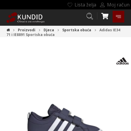
Lista želja
Moj račun
Proizvodi
Djeca
Sportska obuća
Adidas IE34
71 i IE8891
Sportska obuća