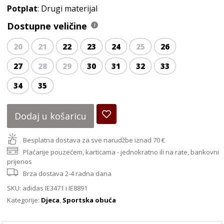
Potplat
: Drugi materijal
Dostupne veličine
20
21
22
23
24
25
26
27
28
29
30
31
32
33
34
35
Dodaj u košaricu
Besplatna dostava za sve narudžbe iznad 70 €
Plaćanje pouzećem, karticama - jednokratno ili na rate, bankovni
prijenos
Brza dostava 2-4 radna dana
SKU:
adidas IE3471 i IE8891
Kategorije:
Djeca
,
Sportska obuća