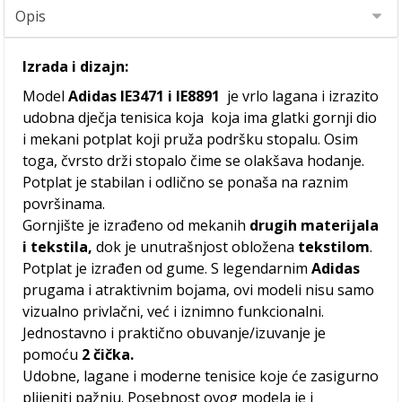
Izrada i dizajn:
Model
Adidas IE3471 i IE8891
je vrlo lagana i izrazito
udobna dječja tenisica koja koja ima glatki gornji dio
i mekani potplat koji pruža podršku stopalu. Osim
toga, čvrsto drži stopalo čime se olakšava hodanje.
Potplat je stabilan i odlično se ponaša na raznim
površinama.
Gornjište je izrađeno od mekanih
drugih materijala
i tekstila,
dok je unutrašnjost obložena
tekstilom
.
Potplat je izrađen od gume. S legendarnim
Adidas
prugama i atraktivnim bojama, ovi modeli nisu samo
vizualno privlačni, već i iznimno funkcionalni.
Jednostavno i praktično obuvanje/izuvanje je
pomoću
2 čička.
Udobne, lagane i moderne tenisice koje će zasigurno
plijeniti pažnju. Posebnost ovog modela je i