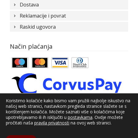
Dostava
Reklamacije i povrat
Raskid ugovora
Način plaćanja
Koristimo kolačiće kako bismo vam pružili najbolje iskustvo na
našoj web stranici, nastavkom pregleda stranice slažete se s
© Kundid 2021
korištenjem kolačića. Možete saznati više o kolačićima koje
upotrebljavamo ili ih isključiti u
postavkama
. Ovdje možete
Izrada web shopa:
kT dizajn
pročitati naša
pravila privatnosti
na ovoj web stranici.