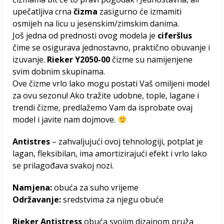
upečatljiva crna
čizma
zasigurno će izmamiti
osmijeh na licu u jesenskim/zimskim danima.
Još jedna od prednosti ovog modela je
ciferšlus
čime se osigurava jednostavno, praktično obuvanje i
izuvanje.
Rieker Y2050-00
čizme su namijenjene
svim dobnim skupinama.
Ove čizme vrlo lako mogu postati Vaš omiljeni model
za ovu sezonu! Ako tražite udobne, tople, lagane i
trendi čizme, predlažemo Vam da isprobate ovaj
model i javite nam dojmove.
Antistres
– zahvaljujući ovoj tehnologiji, potplat je
lagan, fleksibilan, ima amortizirajući efekt i vrlo lako
se prilagođava svakoj nozi.
Namjena:
obuća za suho vrijeme
Održavanje:
sredstvima za njegu obuće
Rieker Antistress
obuća svojim dizajnom pruža