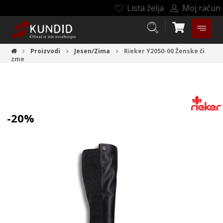
Lista želja
Moj račun
Proizvodi
Jesen/Zima
Rieker Y2050-00
Ženske či
zme
-20%