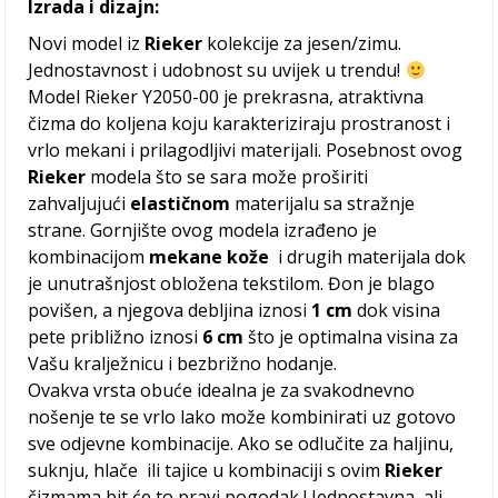
Izrada i dizajn:
Novi model iz
Rieker
kolekcije za jesen/zimu.
Jednostavnost i udobnost su uvijek u trendu!
Model Rieker Y2050-00 je prekrasna, atraktivna
čizma do koljena koju karakteriziraju prostranost i
vrlo mekani i prilagodljivi materijali. Posebnost ovog
Rieker
modela što se sara može proširiti
zahvaljujući
elastičnom
materijalu sa stražnje
strane. Gornjište ovog modela izrađeno je
kombinacijom
mekane kože
i drugih materijala dok
je unutrašnjost obložena tekstilom. Đon je blago
povišen, a njegova debljina iznosi
1 cm
dok visina
pete približno iznosi
6 cm
što je optimalna visina za
Vašu kralježnicu i bezbrižno hodanje.
Ovakva vrsta obuće idealna je za svakodnevno
nošenje te se vrlo lako može kombinirati uz gotovo
sve odjevne kombinacije. Ako se odlučite za haljinu,
suknju, hlače ili tajice u kombinaciji s ovim
Rieker
čizmama bit će to pravi pogodak ! Jednostavna, ali