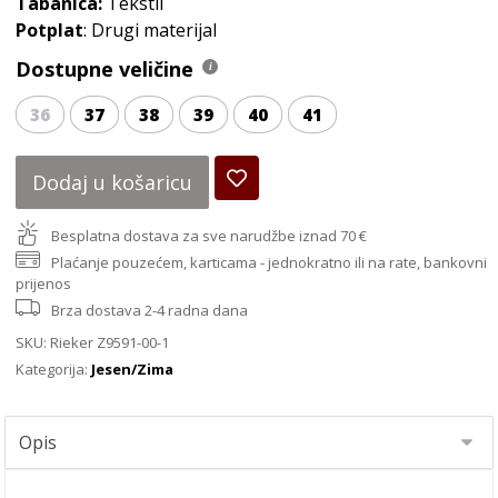
Tabanica:
Tekstil
Potplat
: Drugi materijal
Dostupne veličine
36
37
38
39
40
41
Dodaj u košaricu
Besplatna dostava za sve narudžbe iznad 70 €
Plaćanje pouzećem, karticama - jednokratno ili na rate, bankovni
prijenos
Brza dostava 2-4 radna dana
SKU:
Rieker Z9591-00-1
Kategorija:
Jesen/Zima