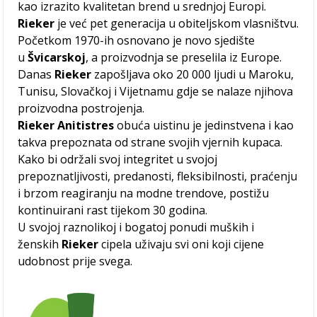
kao izrazito kvalitetan brend u srednjoj Europi.
Rieker
je već pet generacija u obiteljskom vlasništvu.
Početkom 1970-ih osnovano je novo sjedište
u
Švicarskoj
, a proizvodnja se preselila iz Europe.
Danas
Rieker
zapošljava oko 20 000 ljudi u Maroku,
Tunisu, Slovačkoj i Vijetnamu gdje se nalaze njihova
proizvodna postrojenja.
Rieker Anitistres
obuća uistinu je jedinstvena i kao
takva prepoznata od strane svojih vjernih kupaca.
Kako bi održali svoj integritet u svojoj
prepoznatljivosti, predanosti, fleksibilnosti, praćenju
i brzom reagiranju na modne trendove, postižu
kontinuirani rast tijekom 30 godina.
U svojoj raznolikoj i bogatoj ponudi muških i
ženskih
Rieker
cipela uživaju svi oni koji cijene
udobnost prije svega.