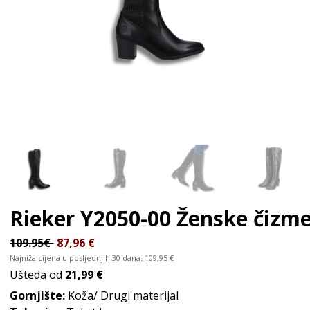
Rieker Y2050-00
Ženske čizm
109.95€
87,96
€
Najniža cijena u posljednjih 30 dana:
109,95
€
Ušteda od
21,99 €
Gornjište:
Koža/ Drugi materijal