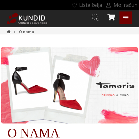
Lista želja
Moj račun
O nama
O
NAMA