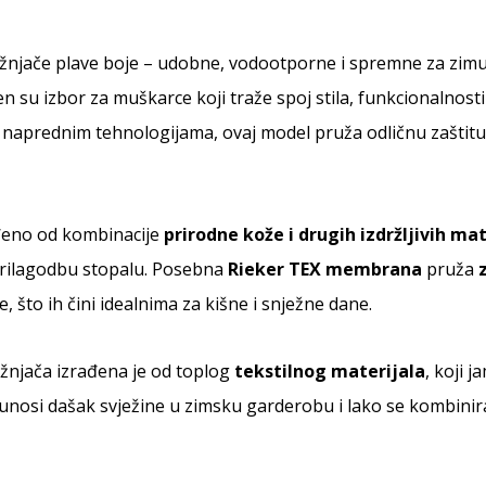
njače plave boje – udobne, vodootporne i spremne za zim
n su izbor za muškarce koji traže spoj stila, funkcionalnost
i i naprednim tehnologijama, ovaj model pruža odličnu zašt
đeno od kombinacije
prirodne kože i drugih izdržljivih mat
prilagodbu stopalu. Posebna
Rieker TEX membrana
pruža
 što ih čini idealnima za kišne i snježne dane.
žnjača izrađena je od toplog
tekstilnog materijala
, koji 
unosi dašak svježine u zimsku garderobu i lako se kombinir