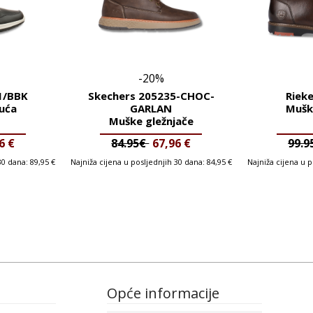
-20%
1/BBK
Skechers 205235-CHOC-
Riek
uća
GARLAN
Mušk
Muške gležnjače
96
€
84.95€
67,96
€
99.
 30 dana:
89,95
€
Najniža cijena u posljednjih 30 dana:
84,95
€
Najniža cijena u 
Opće informacije