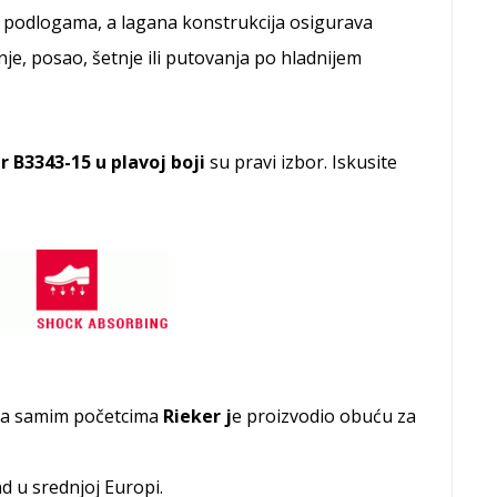
m podlogama, a lagana konstrukcija osigurava
e, posao, šetnje ili putovanja po hladnijem
r B3343-15 u plavoj boji
su pravi izbor. Iskusite
Na samim početcima
Rieker j
e proizvodio obuću za
d u srednjoj Europi.