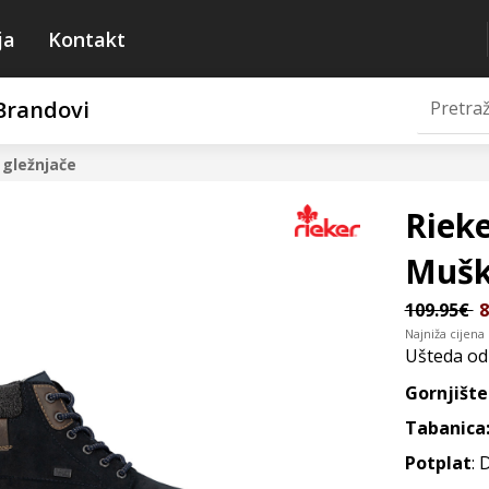
ja
Kontakt
Brandovi
gležnjače
Riek
Mušk
109.95€
8
Najniža cijena
Ušteda o
Gornjište
Tabanica
Potplat
: 