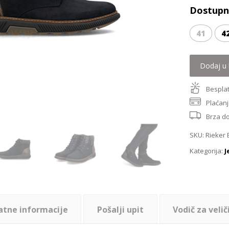
Dostupne
41
4
Dodaj u 
Besplat
Plaćanj
Brza d
SKU:
Rieker 
Kategorija:
J
atne informacije
Pošalji upit
Vodič za velič