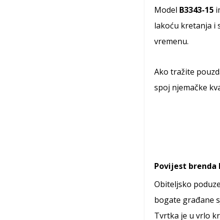
Model
B3343-15
i
lakoću kretanja i
vremenu.
Ako tražite pouzd
spoj njemačke kval
Povijest brenda 
Obiteljsko poduze
bogate građane sje
Tvrtka je u vrlo k