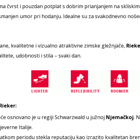
ma čvrst i pouzdan potplat s dobrim prianjanjem na skliski
 smanjen umor pri hodanju. Idealne su za svakodnevno nošenj
ane, kvalitetne i vizualno atraktivne zimske gležnjače,
Rieke
itete, udobnosti i stila – svaki dan.
Rieker:
će osnovano je u regiji Schwarzwald u južnoj
Njemačkoj
. 
verne Italije.
ratkom periodu stekla reputaciju kao izrazito kvalitetan bren