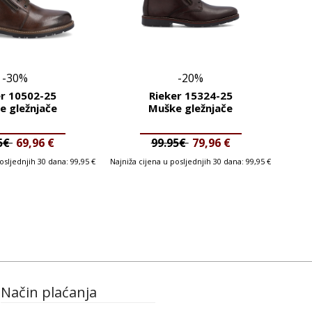
-30%
-20%
er 10502-25
Rieker 15324-25
e gležnjače
Muške gležnjače
95€
69,96
€
99.95€
79,96
€
posljednjih 30 dana:
99,95
€
Najniža cijena u posljednjih 30 dana:
99,95
€
Način plaćanja