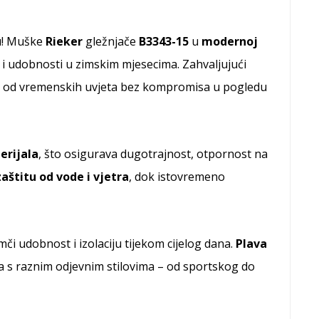
u! Muške
Rieker
gležnjače
B3343-15
u
modernoj
i i udobnosti u zimskim mjesecima. Zahvaljujući
itu od vremenskih uvjeta bez kompromisa u pogledu
erijala
, što osigurava dugotrajnost, otpornost na
zaštitu od vode i vjetra
, dok istovremeno
jamči udobnost i izolaciju tijekom cijelog dana.
Plava
a s raznim odjevnim stilovima – od sportskog do