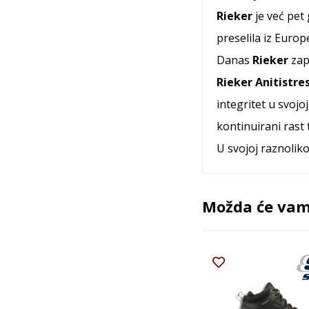
Rieker
je već pet
preselila iz Europ
Danas
Rieker
zap
Rieker Anitistre
integritet u svojo
kontinuirani rast 
U svojoj raznolik
Možda će vam 