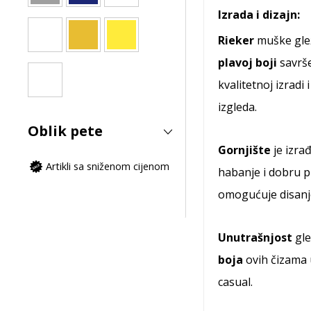
Izrada i dizajn:
Rieker
muške glež
plavoj boji
savrše
kvalitetnoj izrad
izgleda.
Oblik pete
Gornjište
je izra
Artikli sa sniženom cijenom
habanje i dobru 
omogućuje disanje,
Unutrašnjost
gle
boja
ovih čizama 
casual.