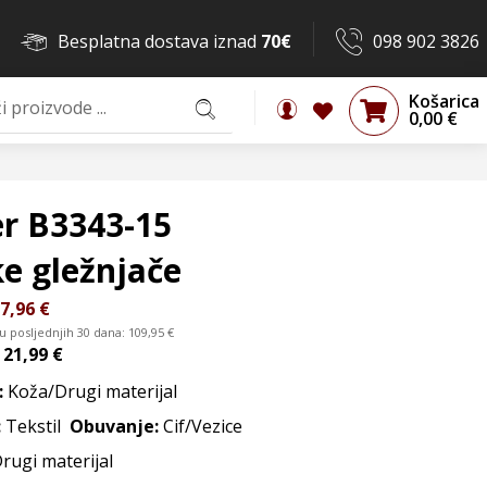
Besplatna dostava iznad
70€
098 902 3826
Košarica
0,00
€
er B3343-15
e gležnjače
7,96
€
 u posljednjih 30 dana:
109,95
€
d
21,99 €
:
Koža/Drugi materijal
:
Tekstil
Obuvanje:
Cif/Vezice
Drugi materijal