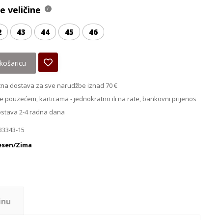
 veličine
2
43
44
45
46
košaricu
na dostava za sve narudžbe iznad 70 €
e pouzećem, karticama - jednokratno ili na rate, bankovni prijenos
ostava 2-4 radna dana
B3343-15
esen/Zima
inu