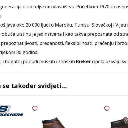
 generacija u obiteljskom vlasništvu. Početkom 1970-ih osno
e.
ošljava oko 20 000 ljudi u Maroku, Tunisu, Slovačkoj i Vijet
s
obuća uistinu je jedinstvena i kao takva prepoznata od stra
j prepoznatljivosti, predanosti, fleksibilnosti, praćenju i b
tijekom 30 godina.
oj i bogatoj ponudi muških i ženskih
Rieker
cipela uživaju svi
se također svidjeti…