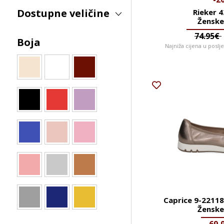
Dostupne veličine
Rieker 
Ženske
74.95€
Boja
Najniža cijena u poslj
Caprice 9-22118
Ženske