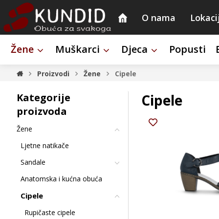
O nama
Lokaci
Žene
Muškarci
Djeca
Popusti
Proizvodi
Žene
Cipele
Kategorije
Cipele
proizvoda
Žene
Ljetne natikače
Sandale
Anatomska i kućna obuća
Cipele
Rupičaste cipele