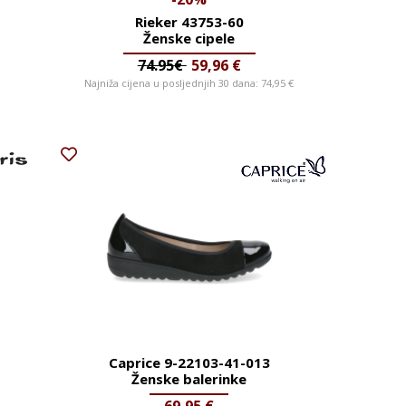
Rieker 43753-60
Ženske cipele
74.95€
59,96
€
Najniža cijena u posljednjih 30 dana:
74,95
€
Caprice 9-22103-41-013
Ženske balerinke