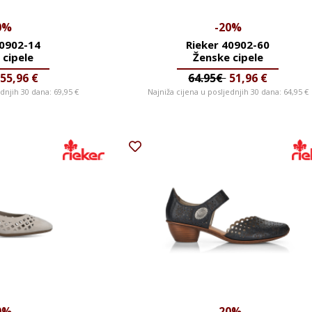
0%
-20%
40902-14
Rieker 40902-60
 cipele
Ženske cipele
55,96
€
64.95€
51,96
€
ednjih 30 dana:
69,95
€
Najniža cijena u posljednjih 30 dana:
64,95
€
0%
-20%