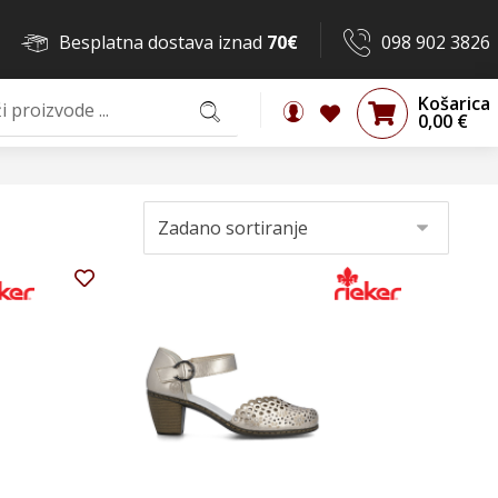
Besplatna dostava iznad
70€
098 902 3826
Košarica
0,00
€