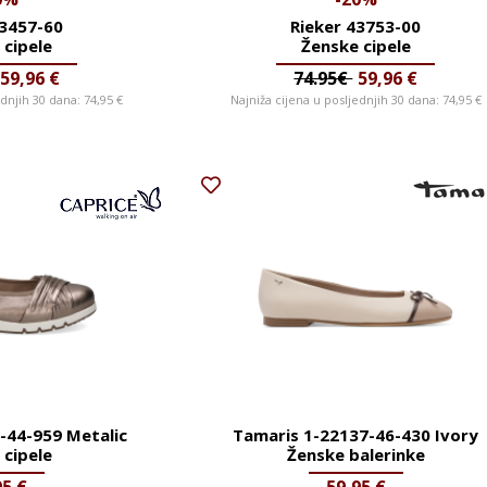
43457-60
Rieker 43753-00
 cipele
Ženske cipele
59,96
€
74.95€
59,96
€
ednjih 30 dana:
74,95
€
Najniža cijena u posljednjih 30 dana:
74,95
€
-44-959 Metalic
Tamaris 1-22137-46-430 Ivory
 cipele
Ženske balerinke