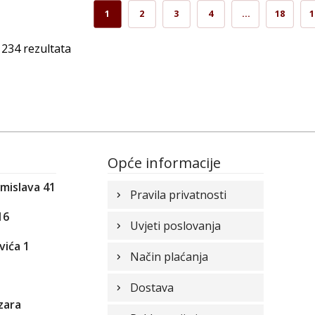
1
2
3
4
…
18
1
234 rezultata
Opće informacije
omislava 41
Pravila privatnosti
16
Uvjeti poslovanja
vića 1
Način plaćanja
1
Dostava
zara