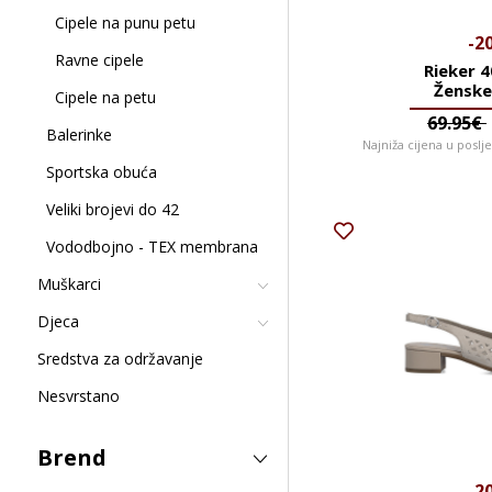
Cipele na punu petu
-2
Ravne cipele
Rieker 
Ženske
Cipele na petu
69.95€
Balerinke
Najniža cijena u poslj
Sportska obuća
Veliki brojevi do 42
Vododbojno - TEX membrana
Muškarci
Djeca
Sredstva za održavanje
Nesvrstano
Brend
-2