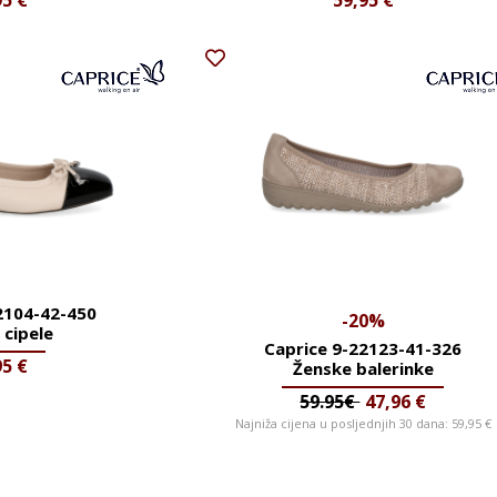
95
€
59,95
€
2104-42-450
-20%
 cipele
Caprice 9-22123-41-326
95
€
Ženske balerinke
59.95€
47,96
€
Najniža cijena u posljednjih 30 dana:
59,95
€