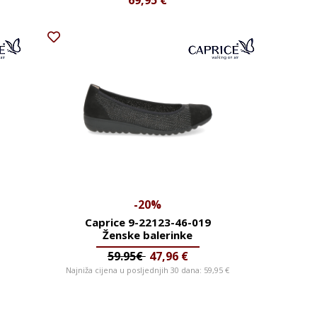
69,95
€
-20%
Caprice 9-22123-46-019
Ženske balerinke
59.95€
47,96
€
Najniža cijena u posljednjih 30 dana:
59,95
€