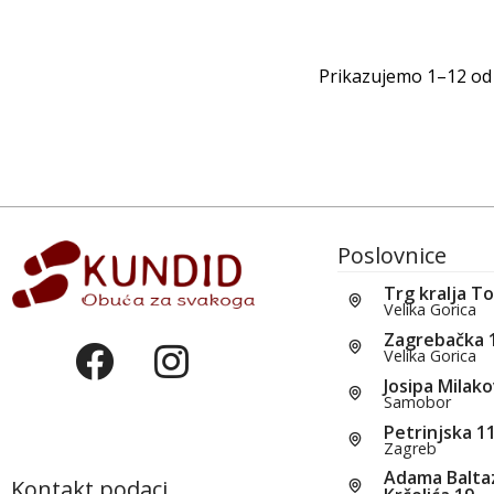
Prikazujemo 1–12 od 
Poslovnice
Trg kralja T
Velika Gorica
Zagrebačka 
Velika Gorica
Josipa Milako
Samobor
Petrinjska 1
Zagreb
Adama Balta
Kontakt podaci