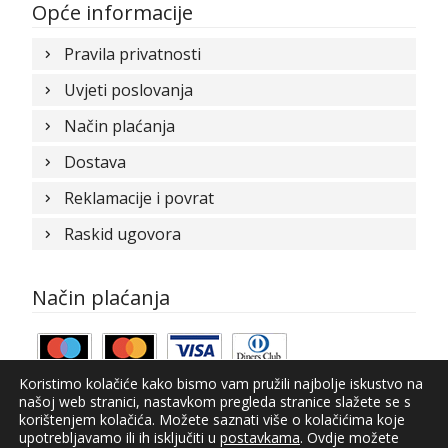
Opće informacije
Pravila privatnosti
Uvjeti poslovanja
Način plaćanja
Dostava
Reklamacije i povrat
Raskid ugovora
Način plaćanja
Koristimo kolačiće kako bismo vam pružili najbolje iskustvo na
našoj web stranici, nastavkom pregleda stranice slažete se s
korištenjem kolačića. Možete saznati više o kolačićima koje
upotrebljavamo ili ih isključiti u
postavkama
. Ovdje možete