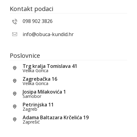
Kontakt podaci
098 902 3826
info@obuca-kundid.hr
Poslovnice
Trg kralja Tomislava 41
Velika Gorica
Zagrebačka 16
Velika Gorica
Josipa Milakovića 1
Samobor
Petrinjska 11
Zagreb
Adama Baltazara Krčelića 19
Zaprešić