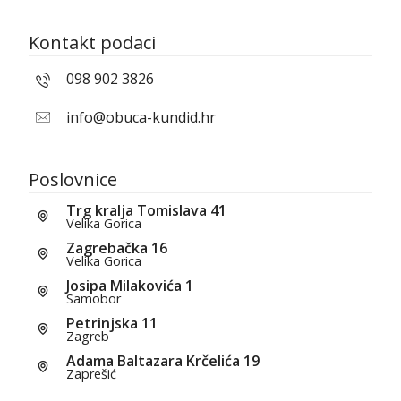
Kontakt podaci
098 902 3826
info@obuca-kundid.hr
Poslovnice
Trg kralja Tomislava 41
Velika Gorica
Zagrebačka 16
Velika Gorica
Josipa Milakovića 1
Samobor
Petrinjska 11
Zagreb
Adama Baltazara Krčelića 19
Zaprešić