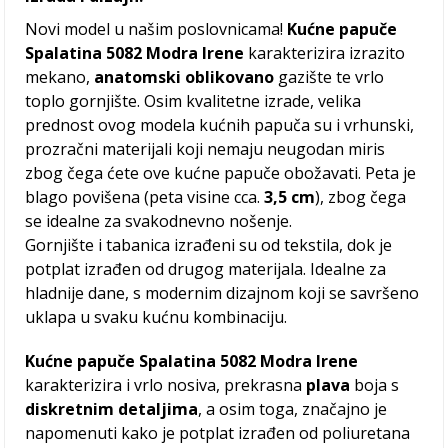
Novi model u našim poslovnicama!
Kućne papuče
Spalatina 5082 Modra Irene
karakterizira izrazito
mekano,
anatomski oblikovano
gazište te vrlo
toplo gornjište. Osim kvalitetne izrade, velika
prednost ovog modela kućnih papuča su i vrhunski,
prozračni materijali koji nemaju neugodan miris
zbog čega ćete ove kućne papuče obožavati. Peta je
blago povišena (peta visine cca.
3,5 cm
), zbog čega
se idealne za svakodnevno nošenje.
Gornjište i tabanica izrađeni su od tekstila, dok je
potplat izrađen od drugog materijala. Idealne za
hladnije dane, s modernim dizajnom koji se savršeno
uklapa u svaku kućnu kombinaciju.
Kućne papuče Spalatina 5082 Modra Irene
karakterizira i vrlo nosiva, prekrasna
plava
boja s
diskretnim detaljima
, a osim toga, značajno je
napomenuti kako je potplat izrađen od poliuretana