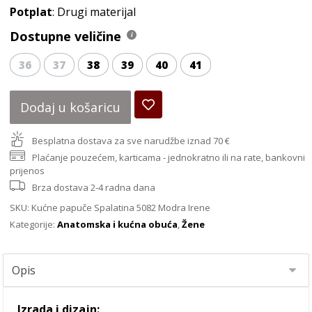
Potplat
: Drugi materijal
Dostupne veličine
36
37
38
39
40
41
Dodaj u košaricu
Besplatna dostava za sve narudžbe iznad 70 €
Plaćanje pouzećem, karticama - jednokratno ili na rate, bankovni
prijenos
Brza dostava 2-4 radna dana
SKU:
Kućne papuče Spalatina 5082 Modra Irene
Kategorije:
Anatomska i kućna obuća
,
Žene
Izrada i dizajn: