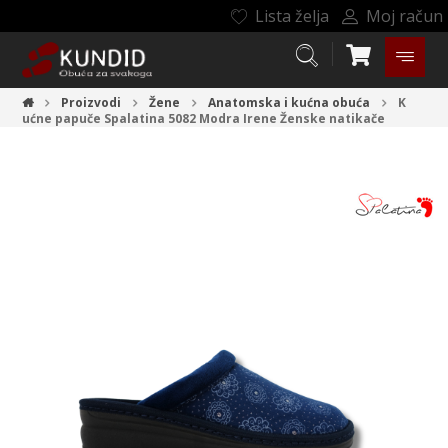
Lista želja
Moj račun
Proizvodi
Žene
Anatomska i kućna obuća
K
ućne papuče Spalatina 5082 Modra Irene
Ženske natikače