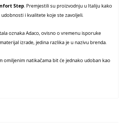
fort Step
. Premjestili su proizvodnju u Italiju kako
udobnosti i kvalitete koje ste zavoljeli.
stala oznaka Adaco, ovisno o vremenu isporuke
aterijal izrade, jedina razlika je u nazivu brenda.
im omiljenim natikačama bit će jednako udoban kao