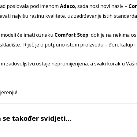
osad poslovala pod imenom
Adaco
, sada nosi novi naziv –
Com
ravati najvišu razinu kvalitete, uz zadržavanje istih standarda 
 modeli će imati oznaku
Comfort Step
, dok je na nekima o
kladište. Riječ je o potpuno istom proizvodu – đon, kalup i m
m zadovoljstvu ostaje nepromijenjena, a svaki korak u Vaš
jerenju!
se također svidjeti…