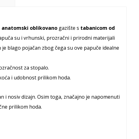
,
anatomski oblikovano
gazište s
tabanicom od
puča su i vrhunski, prozračni i prirodni materijali
 je blago pojačan zbog čega su ove papuče idealne
ozračnost za stopalo.
akoća i udobnost prilikom hoda.
van i nosiv dizajn. Osim toga, značajno je napomenuti
čne prilikom hoda.