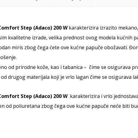
Comfort Step (Adaco) 200 W
karakterizira izrazito mekano
sim kvalitetne izrade, velika prednost ovog modela kućnih pa
odan miris zbog čega ćete ove kućne papuče obožavati. Đon
ošenje.
đeno od prirodne kože, kao i tabanica – čime se osigurava pr
 od drugog materijala koji je vrlo lagan čime se osigurava l
Comfort Step (Adaco) 200 W
karakterizira i vrlo jednosta
en od poliuretana zbog čega ove kućne papuče neće biti bu