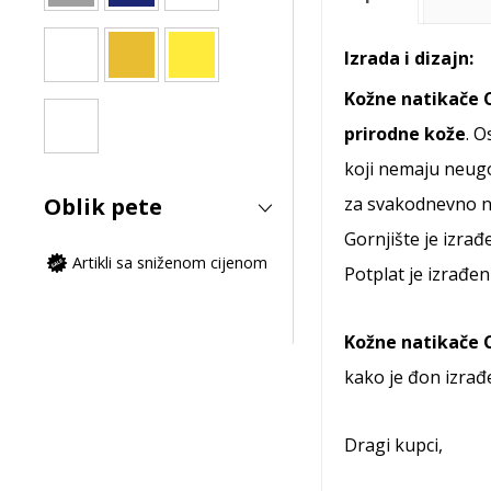
Izrada i dizajn:
Kožne natikače 
prirodne kože
. O
koji nemaju neug
za svakodnevno n
Oblik pete
Gornjište je izra
Artikli sa sniženom cijenom
Potplat je izrađen
Kožne natikače 
kako je đon izrađ
Dragi kupci,