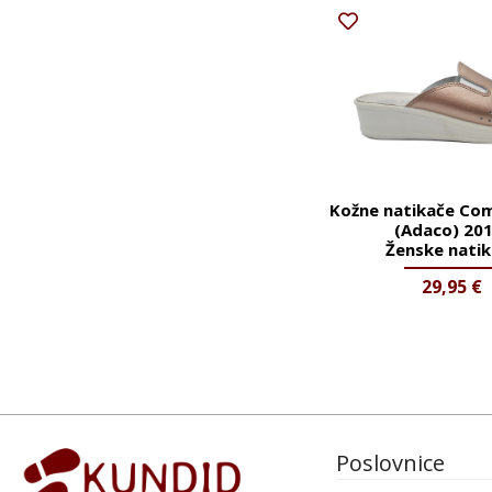
Kožne natikače Co
(Adaco) 20
Ženske nati
29,95
€
Poslovnice