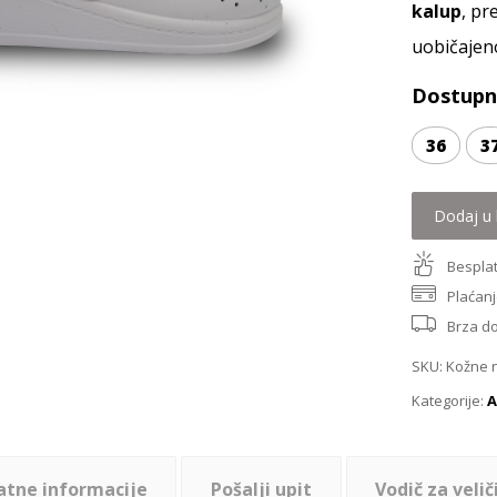
kalup
, p
uobičajen
Dostupne
36
3
Dodaj u 
Besplat
Plaćanj
Brza d
SKU:
Kožne n
Kategorije:
A
atne informacije
Pošalji upit
Vodič za velič