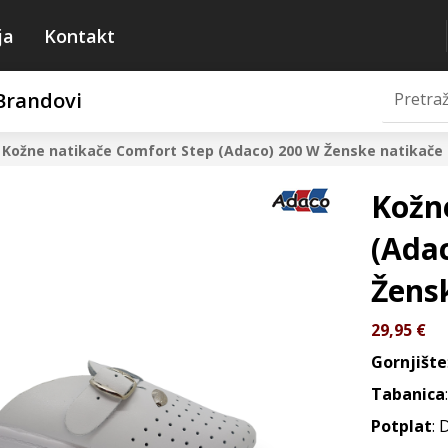
ja
Kontakt
Brandovi
Kožne natikače Comfort Step (Adaco) 200 W
Ženske natikače
Kožn
(Ada
Žens
29,95
€
Gornjište
Tabanica
Potplat
: 