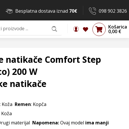
Besplatna dostava iznad
70€
098 902 3826
Košarica
0,00
€
e natikače Comfort Step
co) 200 W
ke natikače
: Koža
Remen
: Kopča
: Koža
Drugi materijal
Napomena:
Ovaj model
ima manji