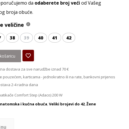
reporučujemo da
odaberete broj veći
od Vašeg
og broja obuće.
 veličine
7
38
39
40
41
42
košaricu
na dostava za sve narudžbe iznad 70 €
e pouzećem, karticama - jednokratno ili na rate, bankovni prijenos
ostava 2-4 radna dana
atikače Comfort Step (Adaco) 200 W
natomska i kućna obuća
,
Veliki brojevi do 42
,
Žene
inu