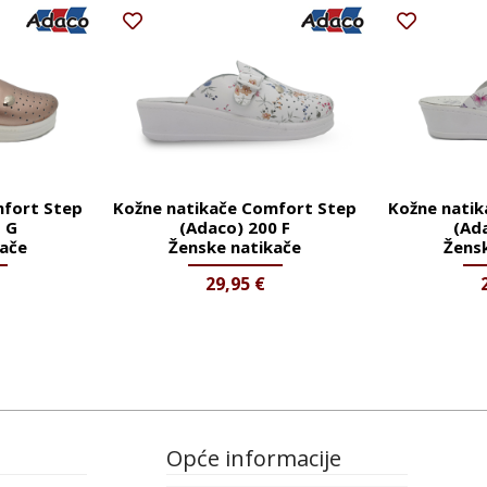
mfort Step
Kožne natikače Comfort Step
Kožne nati
1 G
(Adaco) 200 F
(Ad
kače
Ženske natikače
Žens
29,95
€
Opće informacije