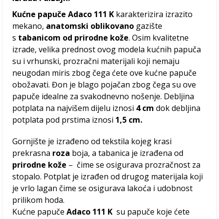
Kućne papuče Adaco 111 K
karakterizira izrazito
mekano,
anatomski oblikovano
gazište
s
tabanicom od prirodne kože
. Osim kvalitetne
izrade, velika prednost ovog modela kućnih papuča
su i vrhunski, prozračni materijali koji nemaju
neugodan miris zbog čega ćete ove kućne papuče
obožavati. Đon je blago pojačan zbog čega su ove
papuče idealne za svakodnevno nošenje. Debljina
potplata na najvišem dijelu iznosi
4 cm
dok debljina
potplata pod prstima iznosi
1,5 cm.
Gornjište je izrađeno od tekstila kojeg krasi
prekrasna
roza
boja, a tabanica je izrađena od
prirodne kože
– čime se osigurava prozračnost za
stopalo. Potplat je izrađen od drugog materijala koji
je vrlo lagan čime se osigurava lakoća i udobnost
prilikom hoda.
Kućne papuče
Adaco 111 K
su papuče koje ćete