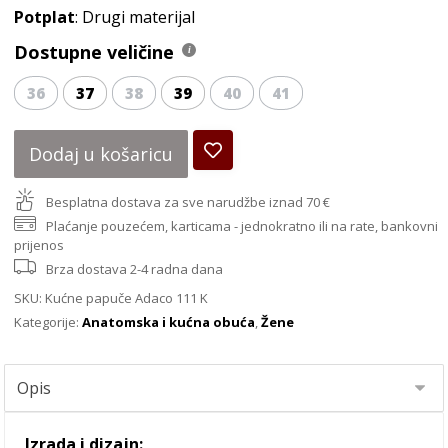
Potplat
: Drugi materijal
Dostupne veličine
36
37
38
39
40
41
Dodaj u košaricu
Besplatna dostava za sve narudžbe iznad 70 €
Plaćanje pouzećem, karticama - jednokratno ili na rate, bankovni
prijenos
Brza dostava 2-4 radna dana
SKU:
Kućne papuče Adaco 111 K
Kategorije:
Anatomska i kućna obuća
,
Žene
Izrada i dizajn: