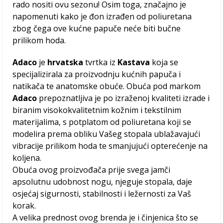
rado nositi ovu sezonu! Osim toga, značajno je
napomenuti kako je đon izrađen od poliuretana
zbog čega ove kućne papuče neće biti bučne
prilikom hoda.
Adaco
je
hrvatska
tvrtka iz
Kastava
koja se
specijalizirala za proizvodnju kućnih papuča i
natikača te anatomske obuće. Obuća pod markom
Adaco
prepoznatljiva je po izraženoj kvaliteti izrade i
biranim visokokvalitetnim kožnim i tekstilnim
materijalima, s potplatom od poliuretana koji se
modelira prema obliku Vašeg stopala ublažavajući
vibracije prilikom hoda te smanjujući opterećenje na
koljena.
Obuća ovog proizvođača prije svega jamči
apsolutnu udobnost nogu, njeguje stopala, daje
osjećaj sigurnosti, stabilnosti i ležernosti za Vaš
korak​.
A velika prednost ovog brenda je i činjenica što se