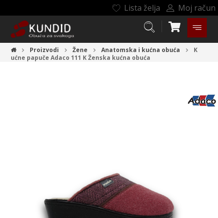
Lista želja
Moj račun
Proizvodi
Žene
Anatomska i kućna obuća
K
ućne papuče Adaco 111 K
Ženska kućna obuća