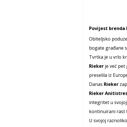
Povijest brenda 
Obiteljsko poduze
bogate građane sje
Tvrtka je u vrlo k
Rieker
je već pet
preselila iz Europ
Danas
Rieker
zap
Rieker Anitistre
integritet u svojo
kontinuirani rast 
U svojoj raznolik