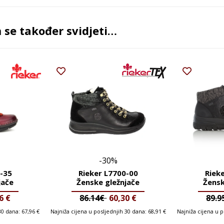
se također svidjeti…
-30%
-35
Rieker L7700-00
Riek
jače
Ženske gležnjače
Žensk
46
€
86.14€
60,30
€
89.
 30 dana:
67,96
€
Najniža cijena u posljednjih 30 dana:
68,91
€
Najniža cijena u 