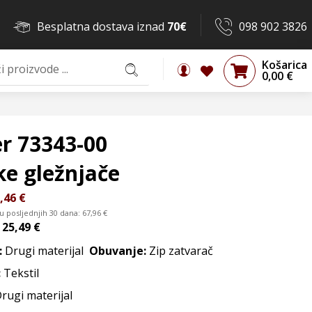
Besplatna dostava iznad
70€
098 902 3826
Košarica
0,00
€
r 73343-00
ke gležnjače
,46
€
 u posljednjih 30 dana:
67,96
€
d
25,49 €
:
Drugi materijal
Obuvanje:
Zip zatvarač
:
Tekstil
Drugi materijal