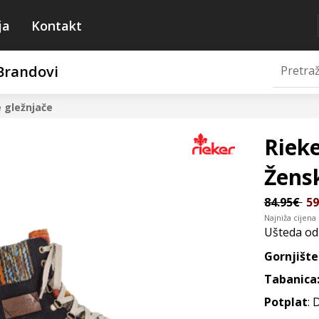
ja
Kontakt
Brandovi
 gležnjače
Rieke
Žens
84.95€
59
Najniža cijena
Ušteda o
Gornjište
Tabanica
Potplat
: 