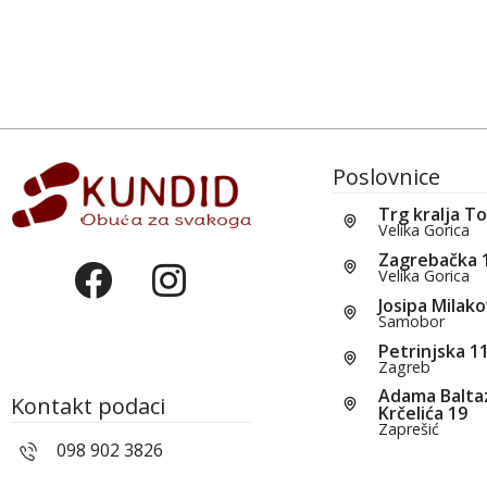
Poslovnice
Trg kralja T
Velika Gorica
Zagrebačka 
Velika Gorica
Josipa Milako
Samobor
Petrinjska 1
Zagreb
Adama Balta
Kontakt podaci
Krčelića 19
Zaprešić
098 902 3826