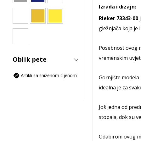
Izrada i dizajn:
Rieker 73343-00
j
gležnjača koja je 
Posebnost ovog m
vremenskim uvjet
Oblik pete
Artikli sa sniženom cijenom
Gornjište modela
idealna je za sva
Još jedna od pred
stopala, dok su v
Odabirom ovog mod