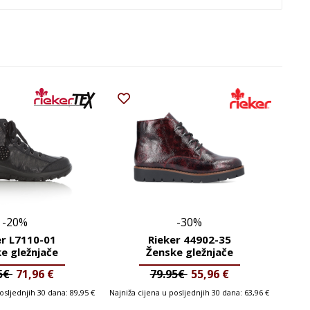
-20%
-30%
er L7110-01
Rieker 44902-35
e gležnjače
Ženske gležnjače
95€
71,96
€
79.95€
55,96
€
posljednjih 30 dana:
89,95
€
Najniža cijena u posljednjih 30 dana:
63,96
€