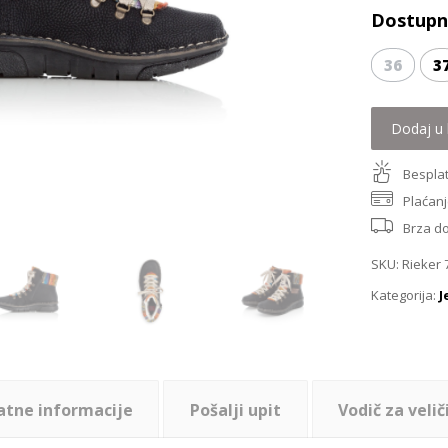
Dostupne
36
3
Dodaj u 
Besplat
Plaćanj
Brza d
SKU:
Rieker 
Kategorija:
J
atne informacije
Pošalji upit
Vodič za velič