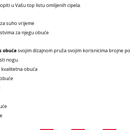
opiti u Vašu top listu omiljenih cipela.
za suho vrijeme
stvima za njegu obuće
s obuća
svojim dizajnom pruža svojim korisnicima brojne p
sti nogu.
 kvalitetna obuća
 obuće
t
buće
e