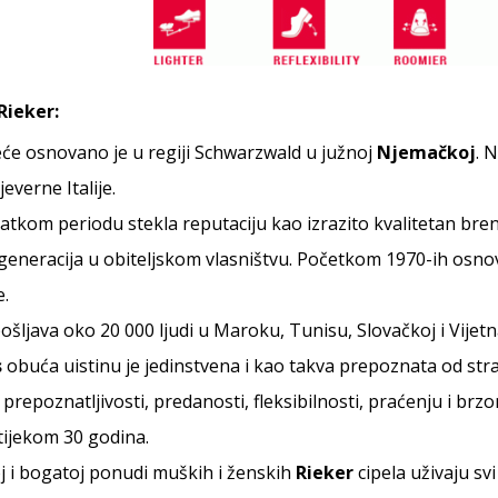
Rieker:
će osnovano je u regiji Schwarzwald u južnoj
Njemačkoj
. 
verne Italije.
ratkom periodu stekla reputaciju kao izrazito kvalitetan bren
 generacija u obiteljskom vlasništvu. Početkom 1970-ih osno
e.
ošljava oko 20 000 ljudi u Maroku, Tunisu, Slovačkoj i Vijet
s
obuća uistinu je jedinstvena i kao takva prepoznata od stra
j prepoznatljivosti, predanosti, fleksibilnosti, praćenju i b
tijekom 30 godina.
oj i bogatoj ponudi muških i ženskih
Rieker
cipela uživaju svi