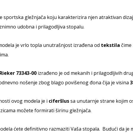
e sportska gležnjača koju karakterizira njen atraktivan diz
iznimno udobna i prilagodljiva stopalu.
odela je vrlo topla unutrašnjost izrađena od
tekstila
čime 
ima.
Rieker 73343-00
izrađeno je od mekanih i prilagodljivih dru
kodnevno nošenje zbog blago povišenog đona čija je visina
3
nosti ovog modela je i
ciferšlus
sa unutarnje strane kojim o
ezicama možete formirati širinu gležnjača.
ela ćete definitivno razmaziti Vaša stopala. Budući da je 