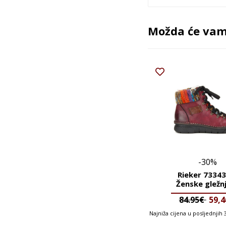
Možda će vam 
-30%
Rieker 73343
Ženske gležn
84.95€
59,
Najniža cijena u posljednjih