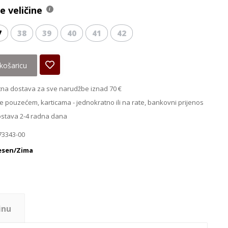
 veličine
7
38
39
40
41
42
košaricu
na dostava za sve narudžbe iznad 70 €
e pouzećem, karticama - jednokratno ili na rate, bankovni prijenos
ostava 2-4 radna dana
73343-00
esen/Zima
inu