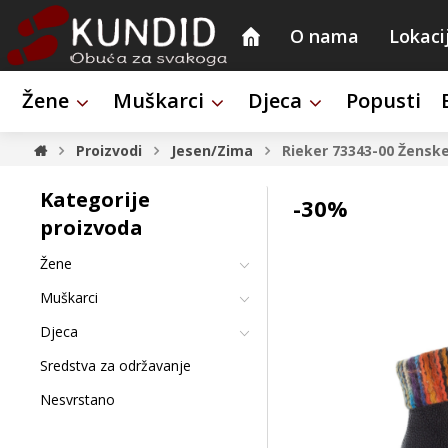
O nama
Lokaci
Žene
Muškarci
Djeca
Popusti
Proizvodi
Jesen/Zima
Rieker 73343-00
Ženske
Kategorije
-30%
proizvoda
Žene
Muškarci
Djeca
Sredstva za održavanje
Nesvrstano