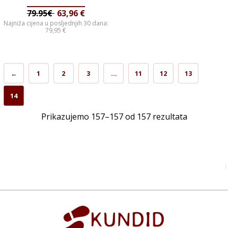
79.95€
63,96
€
Najniža cijena u posljednjih 30 dana:
79,95
€
←
1
2
3
…
11
12
13
14
Prikazujemo 157–157 od 157 rezultata