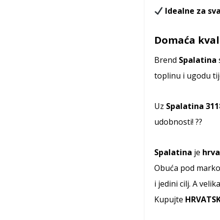
Idealne za sv
Domaća kval
Brend
Spalatina
toplinu i ugodu ti
Uz
Spalatina 311
udobnosti! ??
Spalatina
je
hrva
Obuća pod markom S
i jedini cilj. A v
Kupujte
HRVATSK