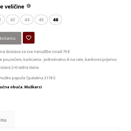
 veličine
2
43
44
45
46
košaricu
na dostava za sve narudžbe iznad 70 €
e pouzećem, karticama - jednokratno ili na rate, bankovni prijenos
ostava 2-4 radna dana
muške papuče Spalatina 3118 S
ućna obuća
,
Muškarci
inu