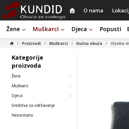
O nama
Lokaci
Žene
Muškarci
Djeca
Popusti
Proizvodi
Muškarci
Kućna obuća
Visoke m
Kategorije
proizvoda
Žene
Muškarci
Djeca
Sredstva za održavanje
Nesvrstano