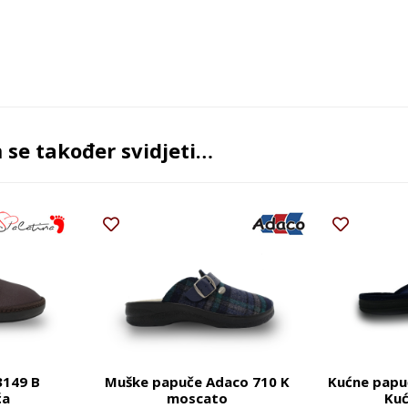
se također svidjeti…
3149 B
Muške papuče Adaco 710 K
Kućne papu
ća
moscato
Kuć