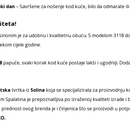
aki dan
– Savršene za nošenje kod kuće, bilo da odmarate il
iteta!
sinonim je za udobnu i kvalitetnu obuću. S modelom 3118 d
jekom cijele godine.
8
papuče, svaki korak kod kuće postaje lakši i ugodniji. Dodaj
tska
tvrtka iz
Solina
koja se specijalizirala za proizvodnju
palatina je prepoznatljiva po izraženoj kvaliteti izrade i b
elika prednost ovog brenda je i činjenica što se proizvodi u pot
O.