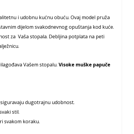
kvalitetnu i udobnu kućnu obuću. Ovaj model pruža
zostavnim dijelom svakodnevnog opuštanja kod kuće.
nost za Vaša stopala. Debljina potplata na peti
lježnicu.
prilagođava Vašem stopalu.
Visoke muške papuče
 osiguravaju dugotrajnu udobnost.
aki stil.
ri svakom koraku.