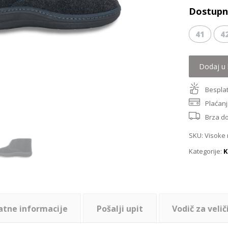
Dostupne
41
4
Dodaj u 
Besplat
Plaćanj
Brza d
SKU:
Visoke 
Kategorije:
K
atne informacije
Pošalji upit
Vodič za velič