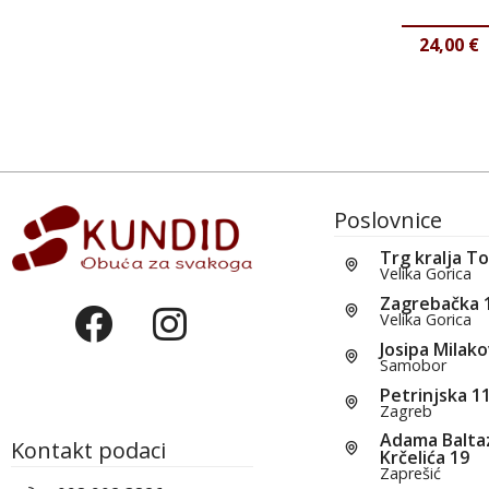
24,00
€
Poslovnice
Trg kralja T
Velika Gorica
Zagrebačka 
Velika Gorica
Josipa Milako
Samobor
Petrinjska 1
Zagreb
Adama Balta
Kontakt podaci
Krčelića 19
Zaprešić