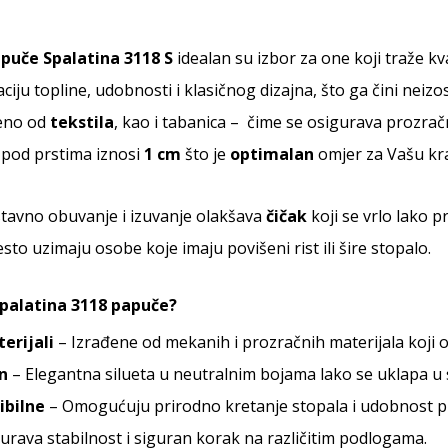
puče Spalatina 3118 S
idealan su izbor za one koji traže 
iju topline, udobnosti i klasičnog dizajna, što ga čini nei
đeno od
tekstila
, kao i tabanica – čime se osigurava prozrač
pod prstima iznosi
1 cm
što je
optimalan
omjer za Vašu kra
stavno obuvanje i izuvanje olakšava
čičak
koji se vrlo lako 
sto uzimaju osobe koje imaju povišeni rist ili šire stopalo.
Spalatina 3118 papuče?
erijali
– Izrađene od mekanih i prozračnih materijala koji
jn
– Elegantna silueta u neutralnim bojama lako se uklapa u sv
ibilne
– Omogućuju prirodno kretanje stopala i udobnost p
urava stabilnost i siguran korak na različitim podlogama.