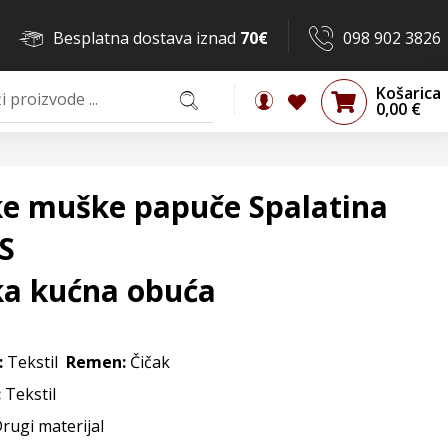
Besplatna dostava iznad
70€
098 902 3826
Košarica
0,00
€
ke muške papuče Spalatina
S
a kućna obuća
:
Tekstil
Remen:
Čičak
:
Tekstil
Drugi materijal