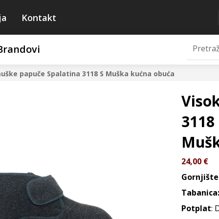
ja
Kontakt
Brandovi
uške papuče Spalatina 3118 S
Muška kućna obuća
Viso
3118 
Mušk
24,00
€
Gornjište
Tabanica
Potplat
: 