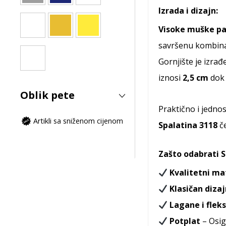
Izrada i dizajn:
Visoke muške pa
savršenu kombinac
Gornjište je izra
iznosi
2,5 cm
dok 
Oblik pete
Praktično i jedno
Artikli sa sniženom cijenom
Spalatina 3118
če
Zašto odabrati 
Kvalitetni mat
Klasičan diza
Lagane i fleks
Potplat
– Osig