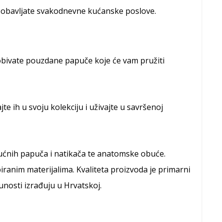
i obavljate svakodnevne kućanske poslove.
obivate pouzdane papuče koje će vam pružiti
te ih u svoju kolekciju i uživajte u savršenoj
 kućnih papuča i natikača te anatomske obuće.
iranim materijalima. Kvaliteta proizvoda je primarni
punosti izrađuju u Hrvatskoj.