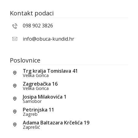
Kontakt podaci
098 902 3826
info@obuca-kundid.hr
Poslovnice
Trg kralja Tomislava 41
Velika Gorica
Zagrebačka 16
Velika Gorica
Josipa Milakovića 1
Samobor
Petrinjska 11
Zagreb
Adama Baltazara Krčelića 19
Zaprešić