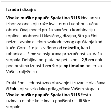
Izrada i dizajn:
Visoke muške papuče Spalatina 3118
idealan su
izbor za one koji traže kvalitetnu i udobnu kućnu
obuću. Ovaj model pruža savršenu kombinaciju
topline, udobnosti i klasičnog dizajna, što ga čini
neizostavnim dijelom svakodnevnog opuštanja kod
kuće. Gornjište je izrađeno od
tekstila
, kao i
tabanica – čime se osigurava prozračnost za Vaša
stopala. Debljina potplata na peti iznosi
2,5 cm
dok
pod prstima iznosi
1 cm
što je
optimalan
omjer za
Vašu kralježnicu.
Praktično i jednostavno obuvanje i izuvanje olakšava
čičak
koji se vrlo lako prilagođava Vašem stopalu.
Visoke muške papuče Spalatina 3118
često
uzimaju osobe koje imaju povišeni rist ili šire
stopalo.