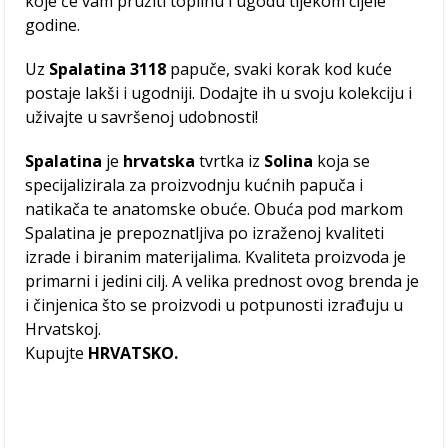
koje će vam pružiti toplinu i ugodu tijekom cijele
godine.
Uz
Spalatina 3118
papuče, svaki korak kod kuće
postaje lakši i ugodniji. Dodajte ih u svoju kolekciju i
uživajte u savršenoj udobnosti!
Spalatina
je
hrvatska
tvrtka iz
Solina
koja se
specijalizirala za proizvodnju kućnih papuča i
natikača te anatomske obuće. Obuća pod markom
Spalatina je prepoznatljiva po izraženoj kvaliteti
izrade i biranim materijalima. Kvaliteta proizvoda je
primarni i jedini cilj. A velika prednost ovog brenda je
i činjenica što se proizvodi u potpunosti izrađuju u
Hrvatskoj.
Kupujte
HRVATSKO.