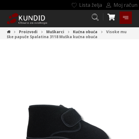
Lista želja
Moj račun
Proizvodi
Muškarci
Kućna obuća
Visoke mu
ške papuče Spalatina 3118
Muška kućna obuća