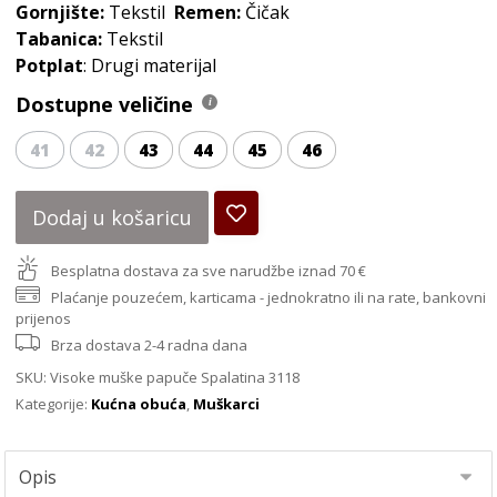
Gornjište:
Tekstil
Remen:
Čičak
Tabanica:
Tekstil
Potplat
: Drugi materijal
Dostupne veličine
41
42
43
44
45
46
Dodaj u košaricu
Besplatna dostava za sve narudžbe iznad 70 €
Plaćanje pouzećem, karticama - jednokratno ili na rate, bankovni
prijenos
Brza dostava 2-4 radna dana
SKU:
Visoke muške papuče Spalatina 3118
Kategorije:
Kućna obuća
,
Muškarci