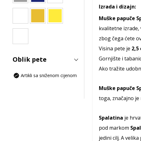
Izrada i dizajn:
Muške papuče Sp
kvalitetne izrade
zbog čega ćete o
Visina pete je
2,5
Oblik pete
Gornjište i tabani
Ako tražite udobn
Artikli sa sniženom cijenom
Muške papuče Sp
toga, značajno je
Spalatina
je hrva
pod markom
Spa
jedini cilj. A vel