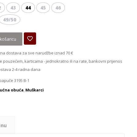
2
43
44
45
46
49/50
košaricu
na dostava za sve narudžbe iznad 70 €
e pouzećem, karticama - jednokratno ili na rate, bankovni prijenos
ostava 2-4 radna dana
papuče 3195 B-1
ućna obuća
,
Muškarci
inu