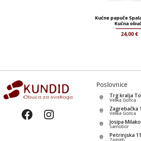
Kućne papuče Spal
Kućna obu
24,00
€
Poslovnice
Trg kralja T
Velika Gorica
Zagrebačka 
Velika Gorica
Josipa Milako
Samobor
Petrinjska 1
Zagreb