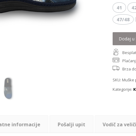
41
4
47/48
Dodaj u 
Besplat
Plaćanj
Brza d
SKU:
Muške 
Kategorije:
K
atne informacije
Pošalji upit
Vodič za velič