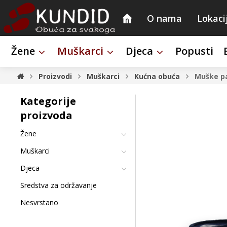
O nama
Lokaci
Žene
Muškarci
Djeca
Popusti
Proizvodi
Muškarci
Kućna obuća
Muške pa
Kategorije
proizvoda
Žene
Muškarci
Djeca
Sredstva za održavanje
Nesvrstano