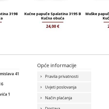
atina 3198
Kućne papuče Spalatina 3195 B
Muške papuč
ća
Kućna obuća
Kuć
24,00
€
Opće informacije
omislava 41
Pravila privatnosti
16
Uvjeti poslovanja
vića 1
Način plaćanja
1
Dostava