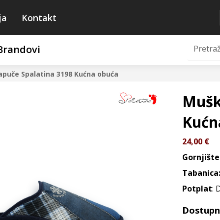
ja
Kontakt
Brandovi
puče Spalatina 3198
Kućna obuća
Mušk
Kućn
24,00
€
Gornjište
Tabanica
Potplat
: 
Dostupne