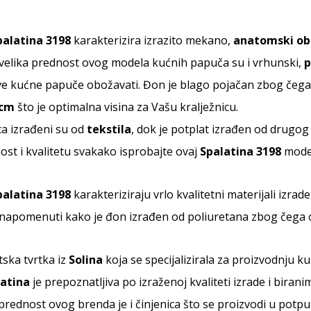
alatina 3198
karakterizira izrazito mekano,
anatomski ob
, velika prednost ovog modela kućnih papuča su i vrhunski,
p
ve kućne papuče obožavati. Đon je blago pojačan zbog čega
 cm
što je optimalna visina za Vašu kralježnicu.
ca izrađeni su od
tekstila
, dok je potplat izrađen od drugog 
ost i kvalitetu svakako isprobajte ovaj
Spalatina 3198
mode
alatina 3198
karakteriziraju vrlo kvalitetni materijali izra
 napomenuti kako je đon izrađen od poliuretana zbog čega 
tska tvrtka iz
Solina
koja se specijalizirala za proizvodnju 
latina
je prepoznatljiva po izraženoj kvaliteti izrade i birani
ika prednost ovog brenda je i činjenica što se proizvodi u potp