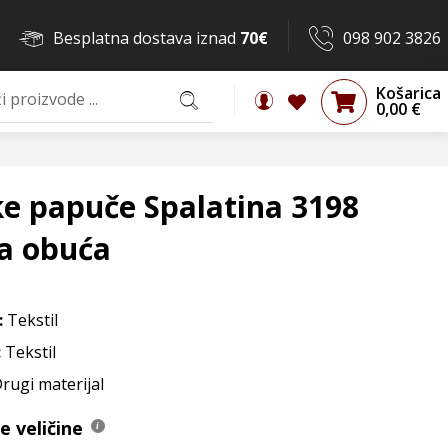
Besplatna dostava iznad
70€
098 902 3826
Košarica
0,00
€
e papuče Spalatina 3198
a obuća
:
Tekstil
:
Tekstil
Drugi materijal
 veličine