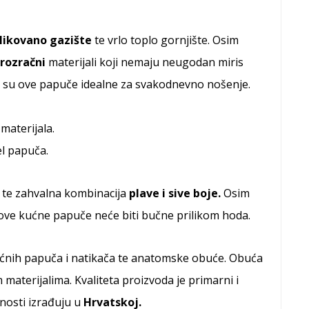
likovano gazište
te vrlo toplo gornjište. Osim
rozračni
materijali koji nemaju neugodan miris
 su ove papuče idealne za svakodnevno nošenje.
materijala.
l papuča.
de te zahvalna kombinacija
plave i sive boje.
Osim
ove kućne papuče neće biti bučne prilikom hoda.
kućnih papuča i natikača te anatomske obuće. Obuća
m materijalima. Kvaliteta proizvoda je primarni i
unosti izrađuju u
Hrvatskoj.