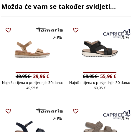
Možda će vam se također svidjeti…
-20%
-20%
49.95€
39,96
€
69.95€
55,96
€
Najniža cijena u posljednjih 30 dana:
Najniža cijena u posljednjih 30 dana:
49,95
€
69,95
€
-20%
-20%