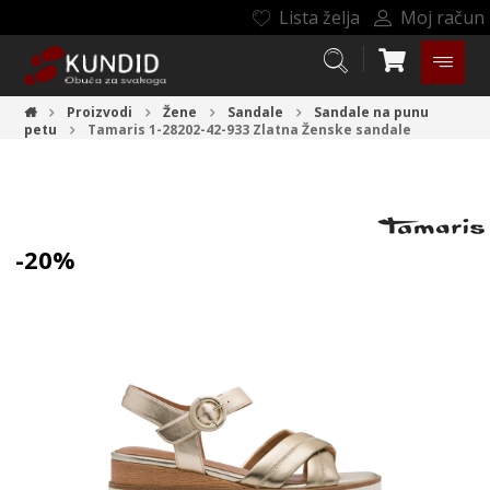
Lista želja
Moj račun
Proizvodi
Žene
Sandale
Sandale na punu
petu
Tamaris 1-28202-42-933 Zlatna
Ženske sandale
-20%