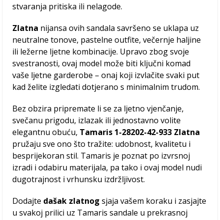
stvaranja pritiska ili nelagode.
Zlatna
nijansa ovih sandala savršeno se uklapa uz
neutralne tonove, pastelne outfite, večernje haljine
ili ležerne ljetne kombinacije. Upravo zbog svoje
svestranosti, ovaj model može biti ključni komad
vaše ljetne garderobe – onaj koji izvlačite svaki put
kad želite izgledati dotjerano s minimalnim trudom.
Bez obzira pripremate li se za ljetno vjenčanje,
svečanu prigodu, izlazak ili jednostavno volite
elegantnu obuću,
Tamaris 1-28202-42-933
Zlatna
pružaju sve ono što tražite: udobnost, kvalitetu i
besprijekoran stil. Tamaris je poznat po izvrsnoj
izradi i odabiru materijala, pa tako i ovaj model nudi
dugotrajnost i vrhunsku izdržljivost.
Dodajte
dašak zlatnog
sjaja vašem koraku i zasjajte
u svakoj prilici uz Tamaris sandale u prekrasnoj