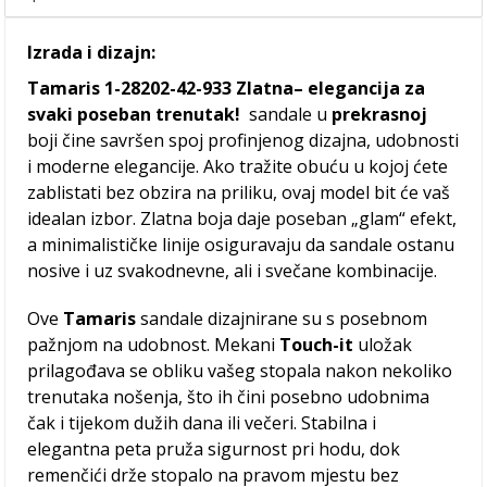
Izrada i dizajn:
Tamaris 1-28202-42-933 Zlatna– elegancija za
svaki poseban trenutak!
sandale u
prekrasnoj
boji čine savršen spoj profinjenog dizajna, udobnosti
i moderne elegancije. Ako tražite obuću u kojoj ćete
zablistati bez obzira na priliku, ovaj model bit će vaš
idealan izbor. Zlatna boja daje poseban „glam“ efekt,
a minimalističke linije osiguravaju da sandale ostanu
nosive i uz svakodnevne, ali i svečane kombinacije.
Ove
Tamaris
sandale dizajnirane su s posebnom
pažnjom na udobnost. Mekani
Touch-it
uložak
prilagođava se obliku vašeg stopala nakon nekoliko
trenutaka nošenja, što ih čini posebno udobnima
čak i tijekom dužih dana ili večeri. Stabilna i
elegantna peta pruža sigurnost pri hodu, dok
remenčići drže stopalo na pravom mjestu bez