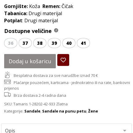
Gornjište:
Koža
Remen:
Čičak
Tabanica:
Drugi materijal
Potplat
: Drugi materijal
Dostupne veličine
36
37
38
39
40
41
Dodaj u košaricu
Besplatna dostava za sve narudžbe iznad 70 €
Plaćanje pouzećem, karticama - jednokratno ili na rate, bankovni
prijenos
Brza dostava 2-4 radna dana
SKU:
Tamaris 1-28202-42-933 Zlatna
Kategorije:
Sandale
,
Sandale na punu petu
,
Žene