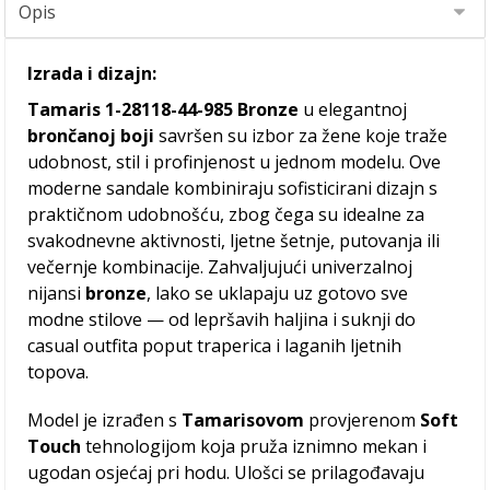
Izrada i dizajn:
Tamaris 1-28118-44-985 Bronze
u elegantnoj
brončanoj boji
savršen su izbor za žene koje traže
udobnost, stil i profinjenost u jednom modelu. Ove
moderne sandale kombiniraju sofisticirani dizajn s
praktičnom udobnošću, zbog čega su idealne za
svakodnevne aktivnosti, ljetne šetnje, putovanja ili
večernje kombinacije. Zahvaljujući univerzalnoj
nijansi
bronze
, lako se uklapaju uz gotovo sve
modne stilove — od lepršavih haljina i suknji do
casual outfita poput traperica i laganih ljetnih
topova.
Model je izrađen s
Tamarisovom
provjerenom
Soft
Touch
tehnologijom koja pruža iznimno mekan i
ugodan osjećaj pri hodu. Ulošci se prilagođavaju