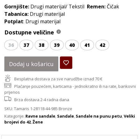
Gornjište:
Drugi materijal/ Tekstil
Remen:
Čičak
Tabanica:
Drugi materijal
Potplat
: Drugi materijal
Dostupne veličine
36
37
38
39
40
41
42
Dodaj u košaricu
Besplatna dostava za sve narudžbe iznad 70 €
Plaćanje pouzećem, karticama - jednokratno ili na rate, bankovni
prijenos
Brza dostava 2-4 radna dana
SKU:
Tamaris 1-28118-44-985 Bronze
Kategorije:
Ravne sandale
,
Sandale
,
Sandale na punu petu
,
Veliki
brojevi do 42
,
Žene