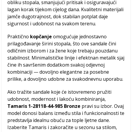
obliku stopala, smanjujući pritisak i osiguravajući
lagan korak tijekom cijelog dana. Kvalitetni materijali
jamče dugotrajnost, dok stabilan potplat daje
sigurnost i udobnost na svakom terenu.
Praktično
kopčanje
omogućuje jednostavno
prilagođavanje širini stopala, što ove sandale čini
odličnim izborom i za žene koje trebaju pouzdanu
stabilnost. Minimalističke linije i efektnan metalik sjaj
čine ih savršenim dodatkom svakoj odjevnoj
kombinaciji — dovoljno elegantne za posebne
prilike, a dovoljno udobne za svakodnevnu uporabu.
Ako tražite sandale koje će istovremeno pružiti
udobnost, modernost i lakoću kombiniranja,
Tamaris
1-28118-44-985 Bronze
pravi su izbor. Ovaj
model donosi balans između stila i funkcionalnosti te
predstavlja idealnu obuću za tople ljetne dane.
Izaberite Tamaris i zakoračite u sezonu sa stilom,