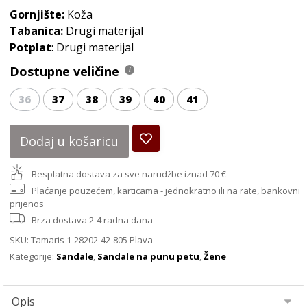
Gornjište:
Koža
Tabanica:
Drugi materijal
Potplat
: Drugi materijal
Dostupne veličine
36
37
38
39
40
41
Dodaj u košaricu
Besplatna dostava za sve narudžbe iznad 70 €
Plaćanje pouzećem, karticama - jednokratno ili na rate, bankovni
prijenos
Brza dostava 2-4 radna dana
SKU:
Tamaris 1-28202-42-805 Plava
Kategorije:
Sandale
,
Sandale na punu petu
,
Žene