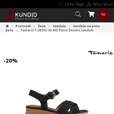
Lista želja
Moj račun
Proizvodi
Žene
Sandale
Sandale na punu
petu
Tamaris 1-28202-42-805 Plava
Ženske sandale
-20%