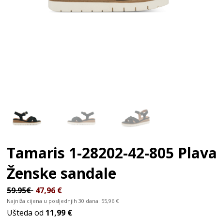
Tamaris 1-28202-42-805 Plav
Ženske sandale
59.95€
47,96
€
Najniža cijena u posljednjih 30 dana:
55,96
€
Ušteda od
11,99 €