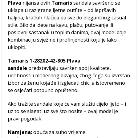
Plava
nijansa ovih
Tamaris
sandala savršeno se
uklapa u razigrane ljetne outfite – od lepršavih
haljina, kratkih hlačica pa sve do elegantnog casual
stila. Bilo da idete na kavu, plažu, putovanje ili
poslovni sastanak u toplim danima, ovaj model daje
kombinaciju svježine i profinjenosti koju je lako
uklopiti.
Tamaris
1-28202-42-805 Plava
sandale
predstavljaju savršen spoj kvalitete,
udobnosti i modernog dizajna, zbog čega su izvrstan
izbor za ženu koja želi izgledati chic, a istovremeno
se osjećati potpuno opušteno.
Ako tražite sandale koje će vam služiti cijelo ljeto – i
uz to se slagati uz sve što nosite – ovaj model je
pravi pogodak.
Namjena:
obuća za suho vrijeme