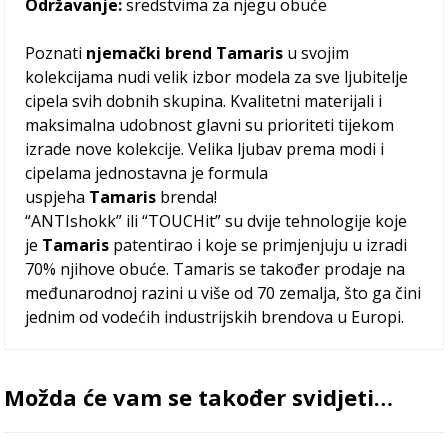
Održavanje:
sredstvima za njegu obuće
Poznati
njemački brend Tamaris
u svojim
kolekcijama nudi velik izbor modela za sve ljubitelje
cipela svih dobnih skupina. Kvalitetni materijali i
maksimalna udobnost glavni su prioriteti tijekom
izrade nove kolekcije. Velika ljubav prema modi i
cipelama jednostavna je formula
uspjeha
Tamaris
brenda!
“ANTIshokk” ili “TOUCHit” su dvije tehnologije koje
je
Tamaris
patentirao i koje se primjenjuju u izradi
70% njihove obuće. Tamaris se također prodaje na
međunarodnoj razini u više od 70 zemalja, što ga čini
jednim od vodećih industrijskih brendova u Europi.
Možda će vam se također svidjeti…