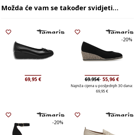
Možda će vam se također svidjeti…
-20%
69,95
€
69.95€
55,96
€
Najniža cijena u posljednjih 30 dana:
69,95
€
-20%