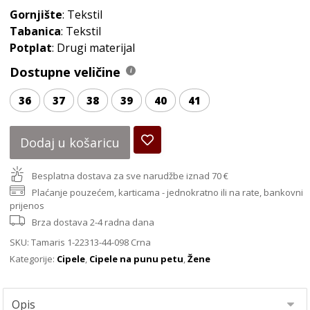
Gornjište
: Tekstil
Tabanica
: Tekstil
Potplat
: Drugi materijal
Dostupne veličine
36
37
38
39
40
41
Dodaj u košaricu
Besplatna dostava za sve narudžbe iznad 70 €
Plaćanje pouzećem, karticama - jednokratno ili na rate, bankovni
prijenos
Brza dostava 2-4 radna dana
SKU:
Tamaris 1-22313-44-098 Crna
Kategorije:
Cipele
,
Cipele na punu petu
,
Žene