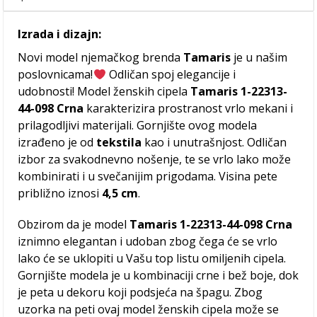
Izrada i dizajn:
Novi model njemačkog brenda
Tamaris
je u našim
poslovnicama!
Odličan spoj elegancije i
udobnosti! Model ženskih cipela
Tamaris 1-22313-
44-098 Crna
karakterizira prostranost vrlo mekani i
prilagodljivi materijali. Gornjište ovog modela
izrađeno je od
tekstila
kao i unutrašnjost. Odličan
izbor za svakodnevno nošenje, te se vrlo lako može
kombinirati i u svečanijim prigodama. Visina pete
približno iznosi
4,5 cm
.
Obzirom da je model
Tamaris 1-22313-44-098 Crna
iznimno elegantan i udoban zbog čega će se vrlo
lako će se uklopiti u Vašu top listu omiljenih cipela.
Gornjište modela je u kombinaciji crne i bež boje, dok
je peta u dekoru koji podsjeća na špagu. Zbog
uzorka na peti ovaj model ženskih cipela može se