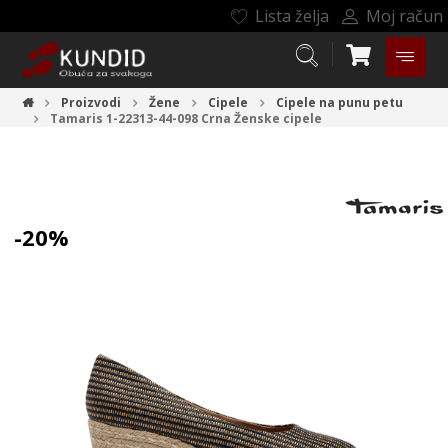
Lista želja
Moj račun
Proizvodi
Žene
Cipele
Cipele na punu petu
Tamaris 1-22313-44-098 Crna
Ženske cipele
-20%