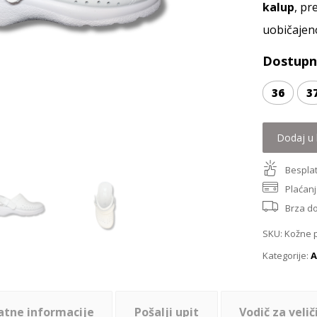
kalup
, p
uobičajen
Dostupne
36
3
Dodaj u 
Besplat
Plaćanj
Brza d
SKU:
Kožne p
Kategorije:
A
atne informacije
Pošalji upit
Vodič za velič