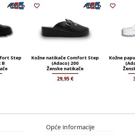
fort Step
Kožne natikače Comfort Step
Kožne papu
 B
(Adaco) 200
(Ada
kače
Ženske natikače
Žens
29,95
€
Opće informacije