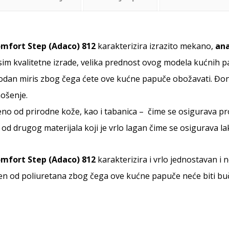
mfort Step (Adaco) 812
karakterizira izrazito mekano,
ana
sim kvalitetne izrade, velika prednost ovog modela kućnih pa
odan miris zbog čega ćete ove kućne papuče obožavati. Đon
ošenje.
đeno od prirodne kože, kao i tabanica – čime se osigurava pr
 od drugog materijala koji je vrlo lagan čime se osigurava l
mfort Step (Adaco) 812
karakterizira i vrlo jednostavan i
en od poliuretana zbog čega ove kućne papuče neće biti bu