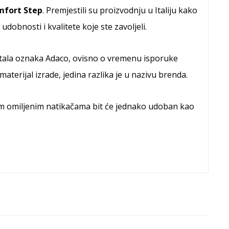
fort Step
. Premjestili su proizvodnju u Italiju kako
udobnosti i kvalitete koje ste zavoljeli.
stala oznaka Adaco, ovisno o vremenu isporuke
aterijal izrade, jedina razlika je u nazivu brenda.
im omiljenim natikačama bit će jednako udoban kao