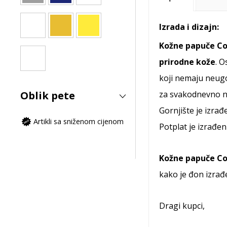
Izrada i dizajn:
Kožne papuče Co
prirodne kože
. O
koji nemaju neug
za svakodnevno n
Oblik pete
Gornjište je izra
Artikli sa sniženom cijenom
Potplat je izrađen
Kožne papuče Co
kako je đon izrađ
Dragi kupci,