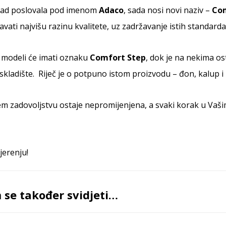
osad poslovala pod imenom
Adaco
, sada nosi novi naziv –
Com
ravati najvišu razinu kvalitete, uz zadržavanje istih standarda 
 modeli će imati oznaku
Comfort Step
, dok je na nekima o
kladište. Riječ je o potpuno istom proizvodu – đon, kalup i m
m zadovoljstvu ostaje nepromijenjena, a svaki korak u Vaš
jerenju!
se također svidjeti…