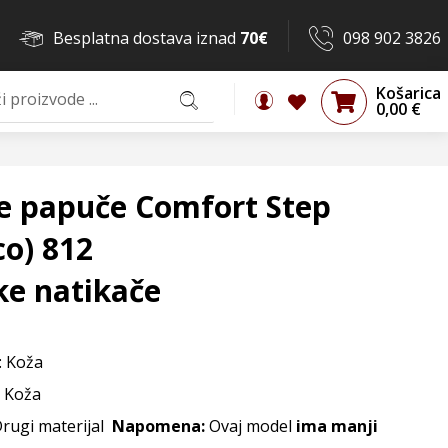
Besplatna dostava iznad
70€
098 902 3826
Košarica
0,00
€
e papuče Comfort Step
o) 812
ke natikače
: Koža
: Koža
Drugi materijal
Napomena:
Ovaj model
ima manji