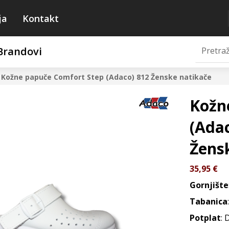
ja
Kontakt
Brandovi
Kožne papuče Comfort Step (Adaco) 812
Ženske natikače
Kožn
(Adac
Žens
35,95
€
Gornjište
Tabanica
Potplat
: 