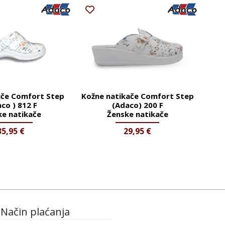
če Comfort Step
Kožne natikače Comfort Step
co ) 812 F
(Adaco) 200 F
ke natikače
Ženske natikače
35,95
€
29,95
€
Način plaćanja