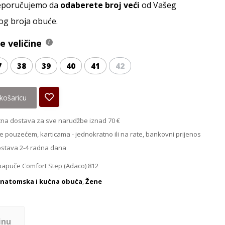
reporučujemo da
odaberete broj veći
od Vašeg
og broja obuće.
 veličine
7
38
39
40
41
42
košaricu
na dostava za sve narudžbe iznad 70 €
e pouzećem, karticama - jednokratno ili na rate, bankovni prijenos
ostava 2-4 radna dana
apuče Comfort Step (Adaco) 812
natomska i kućna obuća
,
Žene
inu