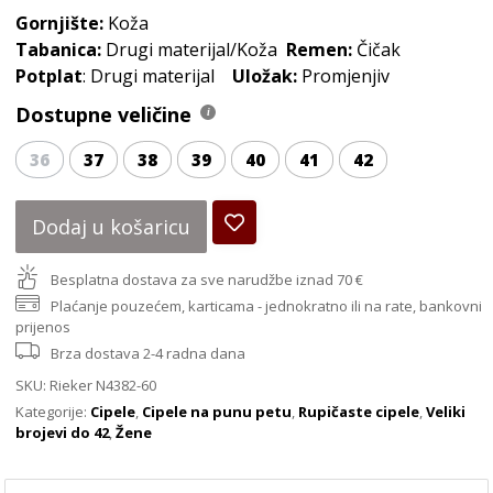
Gornjište:
Koža
Tabanica:
Drugi materijal/Koža
Remen:
Čičak
Potplat
: Drugi materijal
Uložak:
Promjenjiv
Dostupne veličine
36
37
38
39
40
41
42
Dodaj u košaricu
Besplatna dostava za sve narudžbe iznad 70 €
Plaćanje pouzećem, karticama - jednokratno ili na rate, bankovni
prijenos
Brza dostava 2-4 radna dana
SKU:
Rieker N4382-60
Kategorije:
Cipele
,
Cipele na punu petu
,
Rupičaste cipele
,
Veliki
brojevi do 42
,
Žene