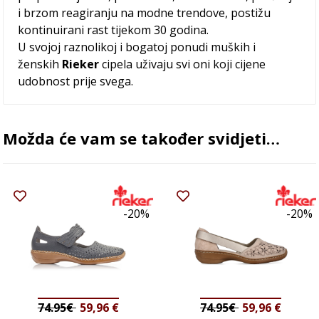
i brzom reagiranju na modne trendove, postižu
kontinuirani rast tijekom 30 godina.
U svojoj raznolikoj i bogatoj ponudi muških i
ženskih
Rieker
cipela uživaju svi oni koji cijene
udobnost prije svega.
Možda će vam se također svidjeti…
-20%
-20%
74.95€
59,96
€
74.95€
59,96
€