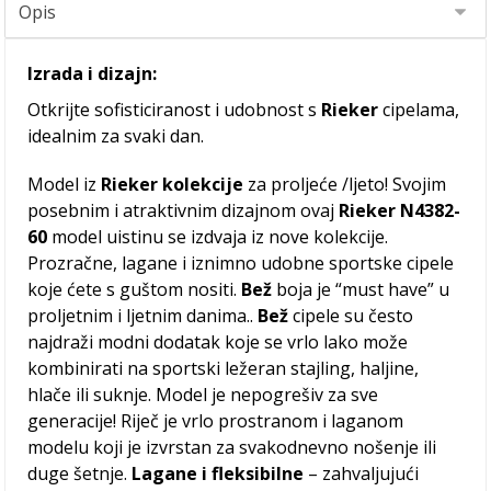
Izrada i dizajn:
Otkrijte sofisticiranost i udobnost s
Rieker
cipelama,
idealnim za svaki dan.
Model iz
Rieker kolekcije
za proljeće /ljeto! Svojim
posebnim i atraktivnim dizajnom ovaj
Rieker N4382-
60
model uistinu se izdvaja iz nove kolekcije.
Prozračne, lagane i iznimno udobne sportske cipele
koje ćete s guštom nositi.
Bež
boja je “must have” u
proljetnim i ljetnim danima..
Bež
cipele su često
najdraži modni dodatak koje se vrlo lako može
kombinirati na sportski ležeran stajling, haljine,
hlače ili suknje. Model je nepogrešiv za sve
generacije! Riječ je vrlo prostranom i laganom
modelu koji je izvrstan za svakodnevno nošenje ili
duge šetnje.
Lagane i fleksibilne
– zahvaljujući