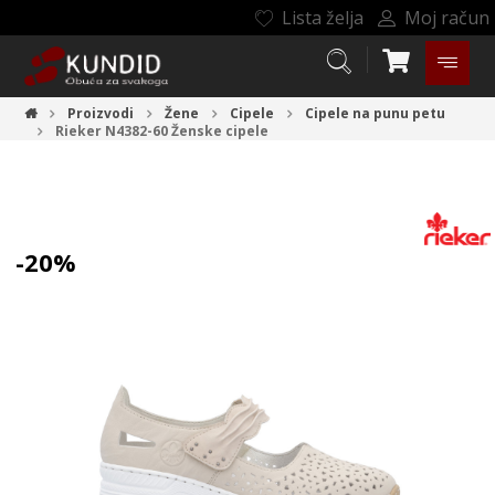
Lista želja
Moj račun
Proizvodi
Žene
Cipele
Cipele na punu petu
Rieker N4382-60
Ženske cipele
-20%