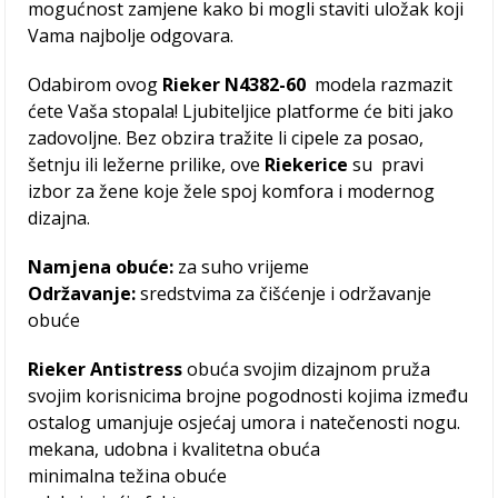
mogućnost zamjene kako bi mogli staviti uložak koji
Vama najbolje odgovara.
Odabirom ovog
Rieker N4382-60
modela razmazit
ćete Vaša stopala! Ljubiteljice platforme će biti jako
zadovoljne. Bez obzira tražite li cipele za posao,
šetnju ili ležerne prilike, ove
Riekerice
su pravi
izbor za žene koje žele spoj komfora i modernog
dizajna.
Namjena obuće:
za suho vrijeme
Održavanje:
sredstvima za čišćenje i održavanje
obuće
Rieker Antistress
obuća svojim dizajnom pruža
svojim korisnicima brojne pogodnosti kojima između
ostalog umanjuje osjećaj umora i natečenosti nogu.
mekana, udobna i kvalitetna obuća
minimalna težina obuće