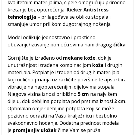
kvalitetnim materijalima, cipele omogućuju prirodno
kretanje bez opterećenja.
Rieker Antistress
tehnologija
– prilagođava se obliku stopala i
smanjuje umor prilikom dugotrajnog nošenja.
Model odlikuje jednostavno i praktično
obuvanje/izuvanje pomoću svima nam dragog
čička
.
Gornjište je izrađeno od
mekane kože
, dok je
unutrašnjost izrađena kombinacijom
kože
i drugih
materijala. Potplat je izrađen od drugih materijala
koji odlično prianja uz različite površine te apsorbira
vibracije na najopterećenijim dijelovima stopala.
Njegova visina iznosi približno
5 cm
na najvišem
dijelu, dok debljina potplata pod prstima iznosi
2 cm
.
Optimalan omjer debljine potplata koji se može
pozitivno odraziti na Vašu kralježnicu i bezbolno
svakodnevno hodanje. Dodatna prednost modela
je
promjenjiv uložak
čime Vam se pruža