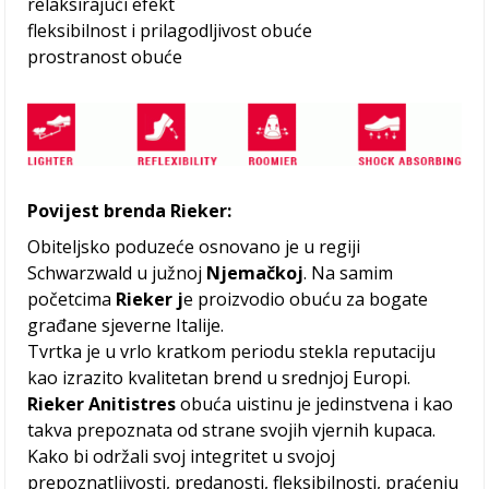
relaksirajući efekt
fleksibilnost i prilagodljivost obuće
prostranost obuće
Povijest brenda Rieker:
Obiteljsko poduzeće osnovano je u regiji
Schwarzwald u južnoj
Njemačkoj
. Na samim
početcima
Rieker j
e proizvodio obuću za bogate
građane sjeverne Italije.
Tvrtka je u vrlo kratkom periodu stekla reputaciju
kao izrazito kvalitetan brend u srednjoj Europi.
Rieker Anitistres
obuća uistinu je jedinstvena i kao
takva prepoznata od strane svojih vjernih kupaca.
Kako bi održali svoj integritet u svojoj
prepoznatljivosti, predanosti, fleksibilnosti, praćenju