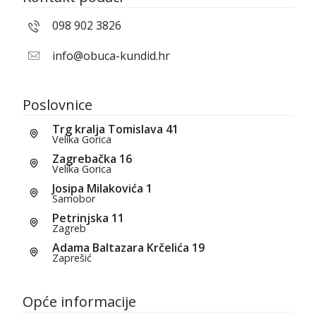
098 902 3826
info@obuca-kundid.hr
Poslovnice
Trg kralja Tomislava 41
Velika Gorica
Zagrebačka 16
Velika Gorica
Josipa Milakovića 1
Samobor
Petrinjska 11
Zagreb
Adama Baltazara Krčelića 19
Zaprešić
Opće informacije