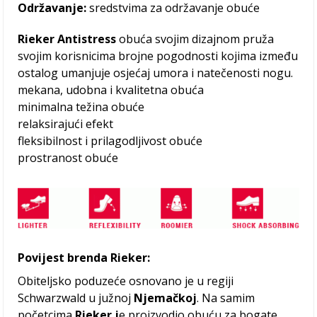
Održavanje:
sredstvima za održavanje obuće
Rieker Antistress
obuća svojim dizajnom pruža
svojim korisnicima brojne pogodnosti kojima između
ostalog umanjuje osjećaj umora i natečenosti nogu.
mekana, udobna i kvalitetna obuća
minimalna težina obuće
relaksirajući efekt
fleksibilnost i prilagodljivost obuće
prostranost obuće
Povijest brenda Rieker:
Obiteljsko poduzeće osnovano je u regiji
Schwarzwald u južnoj
Njemačkoj
. Na samim
početcima
Rieker j
e proizvodio obuću za bogate