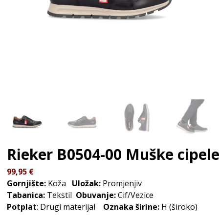
Rieker B0504-00
Muške cipel
99,95
€
Gornjište:
Koža
Uložak:
Promjenjiv
Tabanica:
Tekstil
Obuvanje:
Cif/Vezice
Potplat
: Drugi materijal
Oznaka širine:
H (široko)