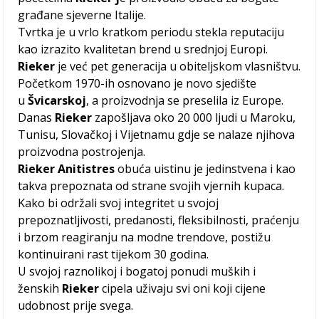
građane sjeverne Italije.
Tvrtka je u vrlo kratkom periodu stekla reputaciju
kao izrazito kvalitetan brend u srednjoj Europi.
Rieker
je već pet generacija u obiteljskom vlasništvu.
Početkom 1970-ih osnovano je novo sjedište
u
Švicarskoj
, a proizvodnja se preselila iz Europe.
Danas
Rieker
zapošljava oko 20 000 ljudi u Maroku,
Tunisu, Slovačkoj i Vijetnamu gdje se nalaze njihova
proizvodna postrojenja.
Rieker Anitistres
obuća uistinu je jedinstvena i kao
takva prepoznata od strane svojih vjernih kupaca.
Kako bi održali svoj integritet u svojoj
prepoznatljivosti, predanosti, fleksibilnosti, praćenju
i brzom reagiranju na modne trendove, postižu
kontinuirani rast tijekom 30 godina.
U svojoj raznolikoj i bogatoj ponudi muških i
ženskih
Rieker
cipela uživaju svi oni koji cijene
udobnost prije svega.