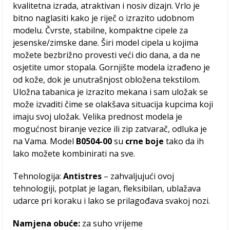
kvalitetna izrada, atraktivan i nosiv dizajn. Vrlo je
bitno naglasiti kako je riječ o izrazito udobnom
modelu. Čvrste, stabilne, kompaktne cipele za
jesenske/zimske dane. Širi model cipela u kojima
možete bezbrižno provesti veći dio dana, a da ne
osjetite umor stopala. Gornjište modela izrađeno je
od kože, dok je unutrašnjost obložena tekstilom.
Uložna tabanica je izrazito mekana i sam uložak se
može izvaditi čime se olakšava situacija kupcima koji
imaju svoj uložak. Velika prednost modela je
mogućnost biranje vezice ili zip zatvarač, odluka je
na Vama. Model
B0504-00
su
crne boje
tako da ih
lako možete kombinirati na sve.
Tehnologija:
Antistres
– zahvaljujući ovoj
tehnologiji, potplat je lagan, fleksibilan, ublažava
udarce pri koraku i lako se prilagođava svakoj nozi.
Namjena obuće:
za suho vrijeme