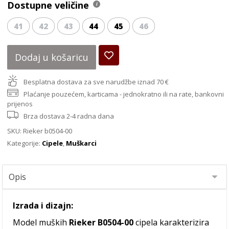
Dostupne veličine
41
42
43
44
45
46
Dodaj u košaricu
Besplatna dostava za sve narudžbe iznad 70 €
Plaćanje pouzećem, karticama - jednokratno ili na rate, bankovni
prijenos
Brza dostava 2-4 radna dana
SKU:
Rieker b0504-00
Kategorije:
Cipele
,
Muškarci
Izrada i dizajn:
Model muških
Rieker B0504-00
cipela karakterizira