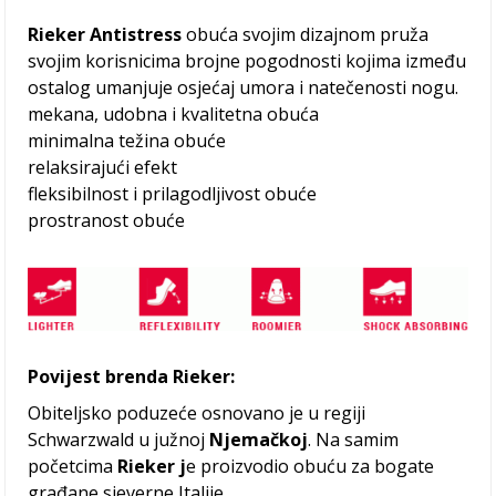
Rieker Antistress
obuća svojim dizajnom pruža
svojim korisnicima brojne pogodnosti kojima između
ostalog umanjuje osjećaj umora i natečenosti nogu.
mekana, udobna i kvalitetna obuća
minimalna težina obuće
relaksirajući efekt
fleksibilnost i prilagodljivost obuće
prostranost obuće
Povijest brenda Rieker:
Obiteljsko poduzeće osnovano je u regiji
Schwarzwald u južnoj
Njemačkoj
. Na samim
početcima
Rieker j
e proizvodio obuću za bogate
građane sjeverne Italije.