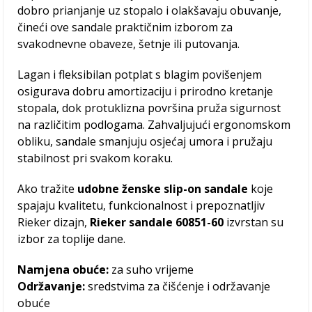
dobro prianjanje uz stopalo i olakšavaju obuvanje,
čineći ove sandale praktičnim izborom za
svakodnevne obaveze, šetnje ili putovanja.
Lagan i fleksibilan potplat s blagim povišenjem
osigurava dobru amortizaciju i prirodno kretanje
stopala, dok protuklizna površina pruža sigurnost
na različitim podlogama. Zahvaljujući ergonomskom
obliku, sandale smanjuju osjećaj umora i pružaju
stabilnost pri svakom koraku.
Ako tražite
udobne ženske slip-on sandale
koje
spajaju kvalitetu, funkcionalnost i prepoznatljiv
Rieker dizajn,
Rieker sandale 60851-60
izvrstan su
izbor za toplije dane.
Namjena obuće:
za suho vrijeme
Održavanje:
sredstvima za čišćenje i održavanje
obuće