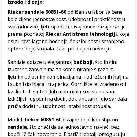
Izrada i dizajn:
Rieker sandale 60851-60
odličan su izbor za žene
koje cijene jednostavnost, udobnost i praktičnost u
svakodnevnoj ljetnoj obući. Ovaj model dizajniran je
prema poznatoj
Rieker Antistress tehnologiji
, koja
osigurava lagano hodanje, fleksibilnost i smanjeno
opterećenje stopala, čak i pri duljem nošenju.
Sandale dolaze u elegantnoj
bež boji
, što ih čini
izuzetno zahvalnima za kombiniranje s raznim
ljetnim odjevnim kombinacijama – od ležernih haljina
i suknji do hlača i traperica. Gornjište je izrađeno od
kvalitetnih sintetičkih materijala koji su mekani,
izdržljivi i ugodni na dodir, dok unutarnji dio sandala
pruža dodatnu udobnost i stabilnost stopala.
Model
Rieker 60851-60
dizajniran je kao
slip-on
sandala
, što znači da se jednostavno navlači bez
kopči i čičak-zatvaranja. Elastični detalji omogućuju