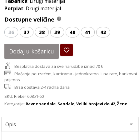
Tabanica
: Drugi materijal
Potplat
: Drugi materijal
Dostupne veličine
36
37
38
39
40
41
42
Dodaj u košaricu
Besplatna dostava za sve narudžbe iznad 70 €
Plaćanje pouzećem, karticama - jednokratno ili na rate, bankovni
prijenos
Brza dostava 2-4 radna dana
SKU:
Rieker 60851-60
Kategorije:
Ravne sandale
,
Sandale
,
Veliki brojevi do 42
,
Žene