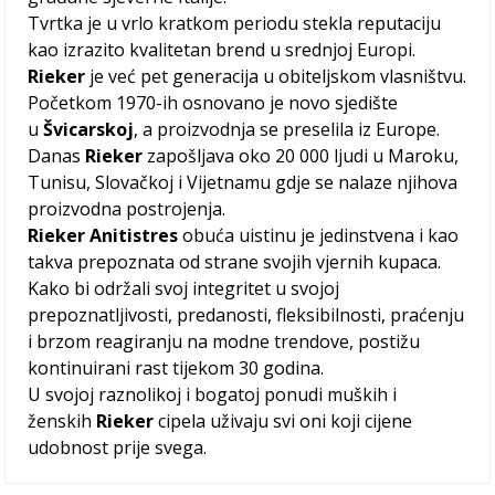
Tvrtka je u vrlo kratkom periodu stekla reputaciju
kao izrazito kvalitetan brend u srednjoj Europi.
Rieker
je već pet generacija u obiteljskom vlasništvu.
Početkom 1970-ih osnovano je novo sjedište
u
Švicarskoj
, a proizvodnja se preselila iz Europe.
Danas
Rieker
zapošljava oko 20 000 ljudi u Maroku,
Tunisu, Slovačkoj i Vijetnamu gdje se nalaze njihova
proizvodna postrojenja.
Rieker Anitistres
obuća uistinu je jedinstvena i kao
takva prepoznata od strane svojih vjernih kupaca.
Kako bi održali svoj integritet u svojoj
prepoznatljivosti, predanosti, fleksibilnosti, praćenju
i brzom reagiranju na modne trendove, postižu
kontinuirani rast tijekom 30 godina.
U svojoj raznolikoj i bogatoj ponudi muških i
ženskih
Rieker
cipela uživaju svi oni koji cijene
udobnost prije svega.