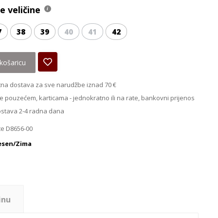
 veličine
7
38
39
40
41
42
košaricu
na dostava za sve narudžbe iznad 70 €
e pouzećem, karticama - jednokratno ili na rate, bankovni prijenos
ostava 2-4 radna dana
e D8656-00
esen/Zima
inu