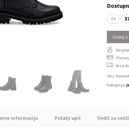
Dostupne
36
3
Dodaj u 
Besplat
Plaćanj
Brza d
SKU:
Remont
Kategorija:
J
atne informacije
Pošalji upit
Vodič za velič