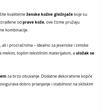
ite kvalitetne
ženske kožne gležnjače
koje su
 Izrađene od
prave kože
, ove čizme pružaju
ne kombinacije.
, ali i prozračnima – idealno za jesenske i zimske
a mekim, toplim tekstilnim materijalom, a
uložak se
čem
za brzo obuvanje. Dodatne dekorativne kopče
osigurava dobro prianjanje i stabilnost na skliskim