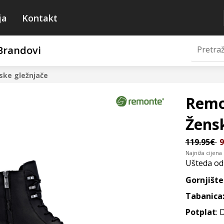
ja
Kontakt
Brandovi
ske gležnjače
Remo
Žens
119.95€
9
Najniža cijena
Ušteda o
Gornjište
Tabanica
Potplat
: 