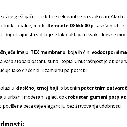
kožne gležnjače – udobne i elegantne za svaki dan! Ako traž
i funkcionalne, model
Remonte D8656‑00
je savršen izbor.
, dugotrajnost i stil koji se lako uklapa u svakodnevne mod
žnjače
imaju
TEX membranu
, koja ih čini
vodootpornima
da vaša stopala ostanu suha i topla. Unutrašnjost je obložen
ćuje lako čišćenje ili zamjenu po potrebi.
olazi u
klasičnoj crnoj boji
, s bočnim
patentnim zatvara
daju urban i moderan izgled, dok
robustan gumeni potplat
 povišena peta daje eleganciju bez žrtvovanja udobnosti.
dnosti: