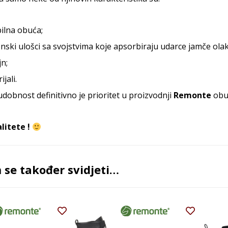
bilna obuća;
enski ulošci sa svojstvima koje apsorbiraju udarce jamče ol
jn;
jali.
dobnost definitivno je prioritet u proizvodnji
Remonte
obu
litete !
se također svidjeti…