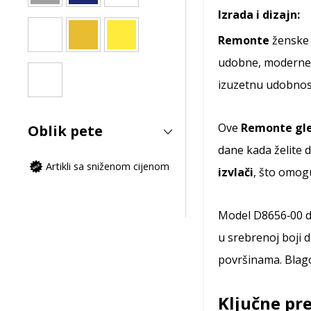
Izrada i dizajn:
Remonte
ženske 
udobne, moderne 
izuzetnu udobnost
Ove
Remonte gle
Oblik pete
dane kada želite 
Artikli sa sniženom cijenom
izvlači
, što omogu
Model D8656‑00 d
u srebrenoj boji 
površinama. Blago
Ključne pre