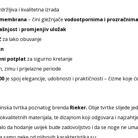
zdržljiva i kvalitetna izrada
 membrana
– čini gležnjače
vodootpornima i prozračnim
ašnjost
i
promjenjiv uložak
č
za lako obuvanje
jn
ni potplat
za sigurno kretanje
n, zimu i prijelazne periode
00
je spoj elegancije, udobnosti i praktičnosti – čizme koje 
rinska tvrtka poznatog brenda
Rieker.
Obje tvrtke slijede je
kvalitetnih materijala, te dizajnom koji odgovara i najzahtj
alo da hodanje uvijek bude zadovoljstvo i da se noge ne uma
, a samo neke od njihovih karakteristika su: