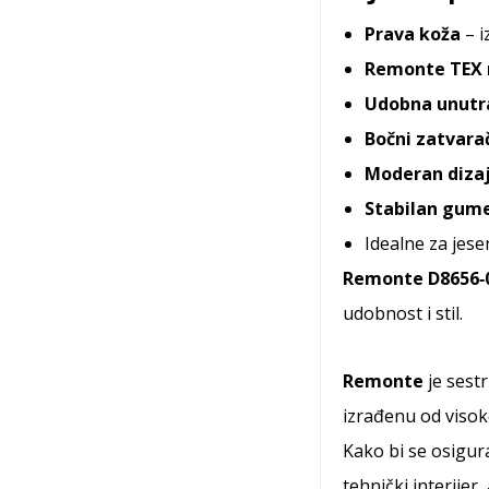
Prava koža
– i
Remonte TEX
Udobna unutr
Bočni zatvara
Moderan diza
Stabilan gume
Idealne za jese
Remonte D8656‑
udobnost i stil.
Remonte
je sest
izrađenu od visoko
Kako bi se osigur
tehnički interijer