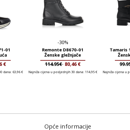
-30%
1-01
Remonte D8670-01
Tamaris 
uća
Ženske gležnjače
Žensk
96
€
114.95€
80,46
€
99.
 30 dana:
63,96
€
Najniža cijena u posljednjih 30 dana:
114,95
€
Najniža cijena u 
Opće informacije