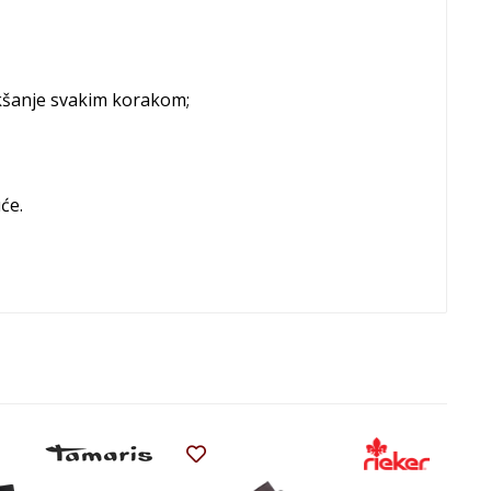
akšanje svakim korakom;
će.