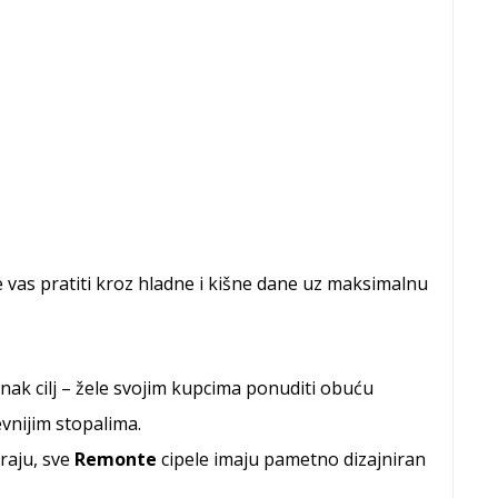
a
će vas pratiti kroz hladne i kišne dane uz maksimalnu
dnak cilj – žele svojim kupcima ponuditi obuću
evnijim stopalima.
raju, sve
Remonte
cipele imaju pametno dizajniran