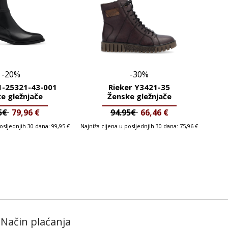
-20%
-30%
1-25321-43-001
Rieker Y3421-35
e gležnjače
Ženske gležnjače
95€
79,96
€
94.95€
66,46
€
posljednjih 30 dana:
99,95
€
Najniža cijena u posljednjih 30 dana:
75,96
€
Način plaćanja