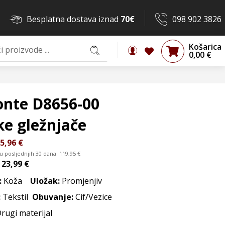
Besplatna dostava iznad
70€
098 902 3826
Košarica
0,00
€
nte D8656-00
ke gležnjače
5,96
€
 u posljednjih 30 dana:
119,95
€
d
23,99 €
:
Koža
Uložak:
Promjenjiv
:
Tekstil
Obuvanje:
Cif/Vezice
Drugi materijal