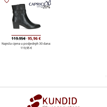
-20%
119.95€
95,96
€
Najniža cijena u posljednjih 30 dana:
119,95
€