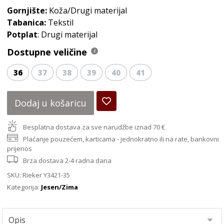
Gornjište:
Koža/Drugi materijal
Tabanica:
Tekstil
Potplat
: Drugi materijal
Dostupne veličine
36
37
38
39
40
41
Dodaj u košaricu
Besplatna dostava za sve narudžbe iznad 70 €
Plaćanje pouzećem, karticama - jednokratno ili na rate, bankovni
prijenos
Brza dostava 2-4 radna dana
SKU:
Rieker Y3421-35
Kategorija:
Jesen/Zima