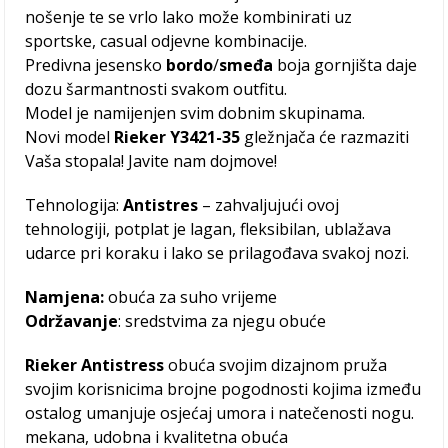
nošenje te se vrlo lako može kombinirati uz
sportske, casual odjevne kombinacije.
Predivna jesensko
bordo
/
smeđa
boja gornjišta daje
dozu šarmantnosti svakom outfitu.
Model je namijenjen svim dobnim skupinama.
Novi model
Rieker Y3421-35
gležnjača će razmaziti
Vaša stopala! Javite nam dojmove!
Tehnologija:
Antistres
– zahvaljujući ovoj
tehnologiji, potplat je lagan, fleksibilan, ublažava
udarce pri koraku i lako se prilagođava svakoj nozi.
Namjena:
obuća za suho vrijeme
Održavanje
: sredstvima za njegu obuće
Rieker Antistress
obuća svojim dizajnom pruža
svojim korisnicima brojne pogodnosti kojima između
ostalog umanjuje osjećaj umora i natečenosti nogu.
mekana, udobna i kvalitetna obuća