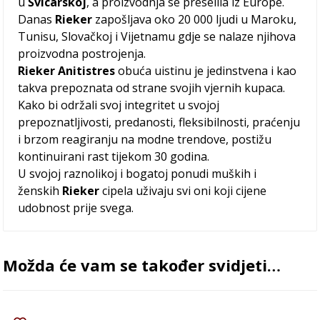
u
Švicarskoj
, a proizvodnja se preselila iz Europe.
Danas
Rieker
zapošljava oko 20 000 ljudi u Maroku,
Tunisu, Slovačkoj i Vijetnamu gdje se nalaze njihova
proizvodna postrojenja.
Rieker Anitistres
obuća uistinu je jedinstvena i kao
takva prepoznata od strane svojih vjernih kupaca.
Kako bi održali svoj integritet u svojoj
prepoznatljivosti, predanosti, fleksibilnosti, praćenju
i brzom reagiranju na modne trendove, postižu
kontinuirani rast tijekom 30 godina.
U svojoj raznolikoj i bogatoj ponudi muških i
ženskih
Rieker
cipela uživaju svi oni koji cijene
udobnost prije svega.
Možda će vam se također svidjeti…