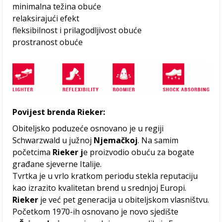
minimalna težina obuće
relaksirajući efekt
fleksibilnost i prilagodljivost obuće
prostranost obuće
Povijest brenda Rieker:
Obiteljsko poduzeće osnovano je u regiji
Schwarzwald u južnoj
Njemačkoj
. Na samim
početcima
Rieker j
e proizvodio obuću za bogate
građane sjeverne Italije.
Tvrtka je u vrlo kratkom periodu stekla reputaciju
kao izrazito kvalitetan brend u srednjoj Europi.
Rieker
je već pet generacija u obiteljskom vlasništvu.
Početkom 1970-ih osnovano je novo sjedište