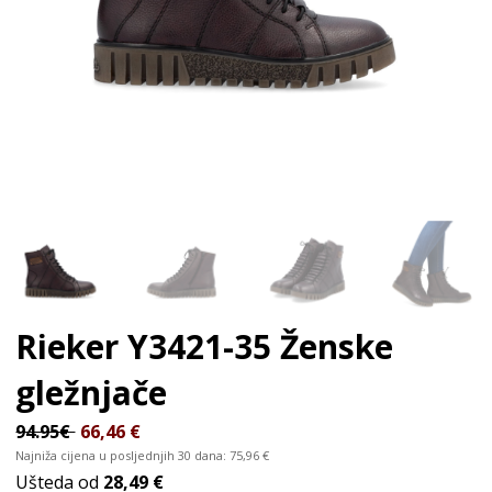
Rieker Y3421-35
Ženske
gležnjače
94.95€
66,46
€
Najniža cijena u posljednjih 30 dana:
75,96
€
Ušteda od
28,49 €