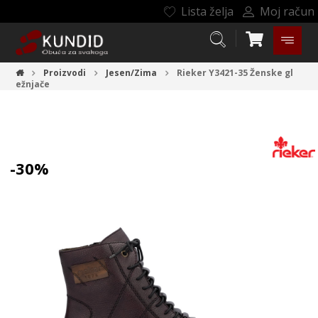
Lista želja
Moj račun
Proizvodi
Jesen/Zima
Rieker Y3421-35
Ženske gl
ežnjače
-30%