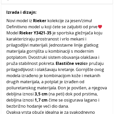
Izrada i dizajn:
Novi model iz
Rieker
kolekcije za jesen/zimu!
Definitivno model u koji ćete se zaljubiti od prve
Model
Rieker Y3421-35
je sportska gležnjača koju
karakteriziraju prostranost i vrlo mekani i
prilagodljivi materijali. Jednostavne linije glatkog
materijala gornjišta u kombinaciji s modernim
potplatom. Dvostruki sistem obuvanja olakšava i
pruža stabilnost pokreta.
Elastične vezic
e pružaju
prilagodljivost i olakšavaju kretanje. Gornjište ovog
modela izrađeno je kombinacijom kože i mekanih
drugih materijala, a potplat je izrađen od
poliuretanskog materijala. Đon je povišen, a njegova
debljina iznosi
3,5 cm
(na peti) dok pod prstima,
debljina iznosi
1,7 cm
čime se osigurava lagano i
bezbrižno hodanje veći dio dana.
Ovakva vrsta obuće idealna je za svakodnevno