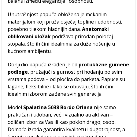
balans između elegancije i osobnosti.
Unutrašnjost papuča obložena je mekanim
materijalom koji pruža osjećaj topline i udobnosti,
posebno tijekom hladnijih dana.
Anatomski
oblikovani uložak
podržava prirodan položaj
stopala, što ih čini idealnima za duže nošenje u
kućnom ambijentu.
Donji dio papuča izrađen je od
protuklizne gumene
podloge
, pružajući sigurnost pri hodanju po svim
vrstama podova – od pločica do parketa. Papuče su
lagane, fleksibilne i lako se obuvaju, što ih čini
idealnim izborom za žene svih generacija.
Model
Spalatina 5038 Bordo Oriana
nije samo
praktičan i udoban, već i vizualno atraktivan –
odličan izbor za Vas ili kao poklon dragoj osobi.
Domaća izrada garantira kvalitetu i dugotrajnost, a
šareni uzorak donosi osmijeh svakog dana.