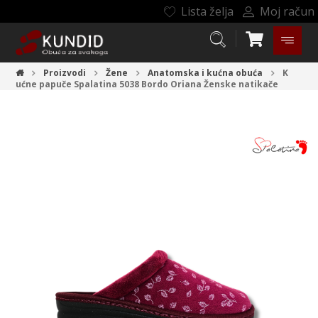
Lista želja
Moj račun
Proizvodi
Žene
Anatomska i kućna obuća
K
ućne papuče Spalatina 5038 Bordo Oriana
Ženske natikače