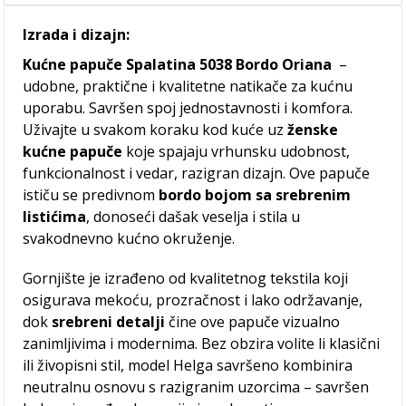
Izrada i dizajn:
Kućne papuče Spalatina 5038 Bordo Oriana
–
udobne, praktične i kvalitetne natikače za kućnu
uporabu. Savršen spoj jednostavnosti i komfora.
Uživajte u svakom koraku kod kuće uz
ženske
kućne papuče
koje spajaju vrhunsku udobnost,
funkcionalnost i vedar, razigran dizajn. Ove papuče
ističu se predivnom
bordo
bojom sa srebrenim
listićima
, donoseći dašak veselja i stila u
svakodnevno kućno okruženje.
Gornjište je izrađeno od kvalitetnog tekstila koji
osigurava mekoću, prozračnost i lako održavanje,
dok
srebreni detalji
čine ove papuče vizualno
zanimljivima i modernima. Bez obzira volite li klasični
ili živopisni stil, model Helga savršeno kombinira
neutralnu osnovu s razigranim uzorcima – savršen