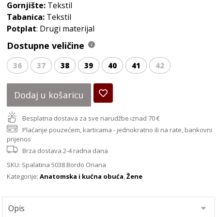
Gornjište:
Tekstil
Tabanica:
Tekstil
Potplat
: Drugi materijal
Dostupne veličine
36
37
38
39
40
41
42
Dodaj u košaricu
Besplatna dostava za sve narudžbe iznad 70 €
Plaćanje pouzećem, karticama - jednokratno ili na rate, bankovni
prijenos
Brza dostava 2-4 radna dana
SKU:
Spalatina 5038 Bordo Oriana
Kategorije:
Anatomska i kućna obuća
,
Žene