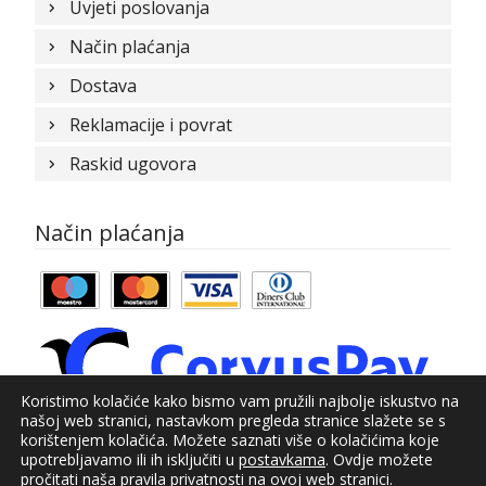
Uvjeti poslovanja
Način plaćanja
Dostava
Reklamacije i povrat
Raskid ugovora
Način plaćanja
Koristimo kolačiće kako bismo vam pružili najbolje iskustvo na
našoj web stranici, nastavkom pregleda stranice slažete se s
korištenjem kolačića. Možete saznati više o kolačićima koje
upotrebljavamo ili ih isključiti u
postavkama
. Ovdje možete
© Kundid 2021
pročitati naša
pravila privatnosti
na ovoj web stranici.