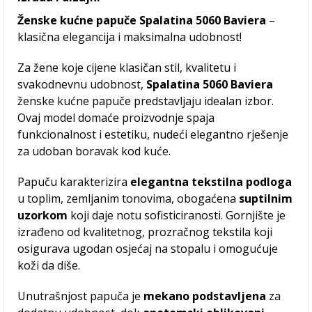
Ženske kućne papuče Spalatina 5060 Baviera
–
klasična elegancija i maksimalna udobnost!
Za žene koje cijene klasičan stil, kvalitetu i
svakodnevnu udobnost,
Spalatina 5060 Baviera
ženske kućne papuče predstavljaju idealan izbor.
Ovaj model domaće proizvodnje spaja
funkcionalnost i estetiku, nudeći elegantno rješenje
za udoban boravak kod kuće.
Papuču karakterizira
elegantna tekstilna podloga
u toplim, zemljanim tonovima, obogaćena
suptilnim
uzorkom
koji daje notu sofisticiranosti. Gornjište je
izrađeno od kvalitetnog, prozračnog tekstila koji
osigurava ugodan osjećaj na stopalu i omogućuje
koži da diše.
Unutrašnjost papuča je
mekano podstavljena
za