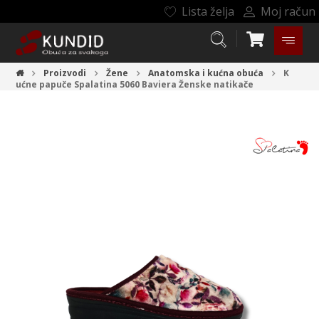
Lista želja
Moj račun
Proizvodi
Žene
Anatomska i kućna obuća
K
ućne papuče Spalatina 5060 Baviera
Ženske natikače