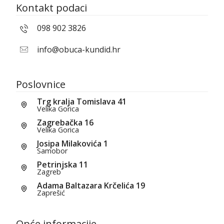
Kontakt podaci
098 902 3826
info@obuca-kundid.hr
Poslovnice
Trg kralja Tomislava 41
Velika Gorica
Zagrebačka 16
Velika Gorica
Josipa Milakovića 1
Samobor
Petrinjska 11
Zagreb
Adama Baltazara Krčelića 19
Zaprešić
Opće informacije