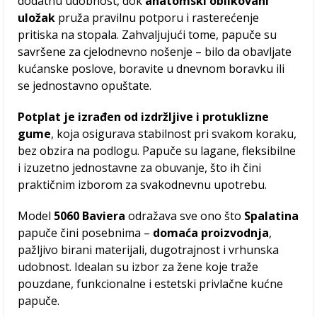
dodatnu udobnost, dok
anatomski oblikovani
uložak
pruža pravilnu potporu i rasterećenje
pritiska na stopala. Zahvaljujući tome, papuče su
savršene za cjelodnevno nošenje – bilo da obavljate
kućanske poslove, boravite u dnevnom boravku ili
se jednostavno opuštate.
Potplat je izrađen od izdržljive i protuklizne
gume
, koja osigurava stabilnost pri svakom koraku,
bez obzira na podlogu. Papuče su lagane, fleksibilne
i izuzetno jednostavne za obuvanje, što ih čini
praktičnim izborom za svakodnevnu upotrebu.
Model
5060 Baviera
odražava sve ono što
Spalatina
papuče čini posebnima –
domaća proizvodnja
,
pažljivo birani materijali, dugotrajnost i vrhunska
udobnost. Idealan su izbor za žene koje traže
pouzdane, funkcionalne i estetski privlačne kućne
papuče.