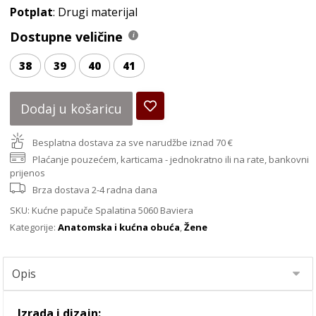
Potplat
: Drugi materijal
Dostupne veličine
38
39
40
41
Dodaj u košaricu
Besplatna dostava za sve narudžbe iznad 70 €
Plaćanje pouzećem, karticama - jednokratno ili na rate, bankovni
prijenos
Brza dostava 2-4 radna dana
SKU:
Kućne papuče Spalatina 5060 Baviera
Kategorije:
Anatomska i kućna obuća
,
Žene
Izrada i dizajn: