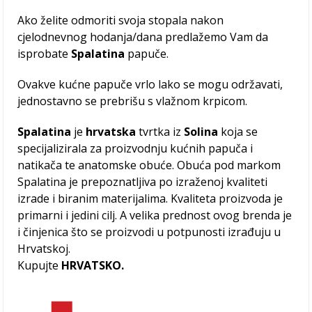
Ako želite odmoriti svoja stopala nakon
cjelodnevnog hodanja/dana predlažemo Vam da
isprobate
Spalatina
papuče.
Ovakve kućne papuče vrlo lako se mogu održavati,
jednostavno se prebrišu s vlažnom krpicom.
Spalatina
je
hrvatska
tvrtka iz
Solina
koja se
specijalizirala za proizvodnju kućnih papuča i
natikača te anatomske obuće. Obuća pod markom
Spalatina je prepoznatljiva po izraženoj kvaliteti
izrade i biranim materijalima. Kvaliteta proizvoda je
primarni i jedini cilj. A velika prednost ovog brenda je
i činjenica što se proizvodi u potpunosti izrađuju u
Hrvatskoj.
Kupujte
HRVATSKO.