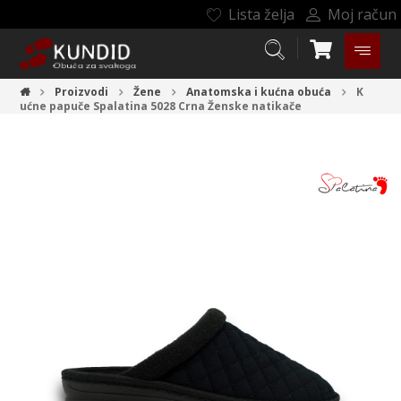
Lista želja
Moj račun
Proizvodi
Žene
Anatomska i kućna obuća
K
ućne papuče Spalatina 5028 Crna
Ženske natikače