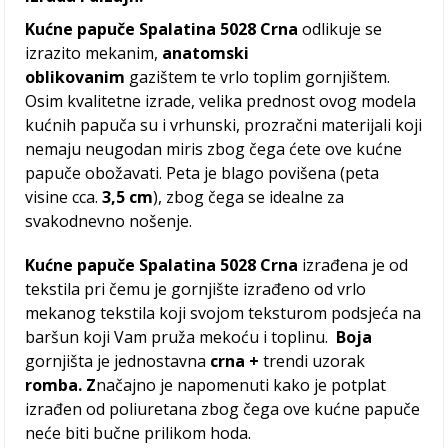
Kućne papuče Spalatina 5028 Crna
odlikuje se
izrazito mekanim,
anatomski
oblikovanim
gazištem te vrlo toplim gornjištem.
Osim kvalitetne izrade, velika prednost ovog modela
kućnih papuča su i vrhunski, prozračni materijali koji
nemaju neugodan miris zbog čega ćete ove kućne
papuče obožavati. Peta je blago povišena (peta
visine cca.
3,5 cm
), zbog čega se idealne za
svakodnevno nošenje.
Kućne papuče Spalatina 5028 Crna
izrađena je od
tekstila pri čemu je gornjište izrađeno od vrlo
mekanog tekstila koji svojom teksturom podsjeća na
baršun koji Vam pruža mekoću i toplinu.
Boja
gornjišta je jednostavna
crna +
trendi uzorak
romba. Z
načajno je napomenuti kako je potplat
izrađen od poliuretana zbog čega ove kućne papuče
neće biti bučne prilikom hoda.