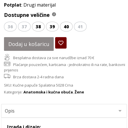
Potplat
: Drugi materijal
Dostupne veličine
36
37
38
39
40
41
Dodaj u košaricu
Besplatna dostava za sve narudžbe iznad 70 €
Plaćanje pouzećem, karticama - jednokratno ili na rate, bankovni
prijenos
Brza dostava 2-4 radna dana
SKU:
Kućne papuče Spalatina 5028 Crna
Kategorije:
Anatomska i kućna obuća
,
Žene
Izrada i dizajn: