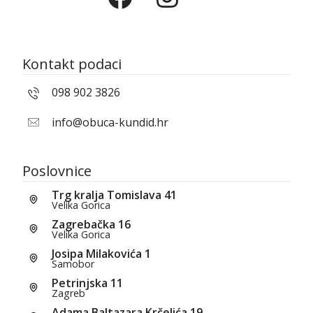
Kontakt podaci
098 902 3826
info@obuca-kundid.hr
Poslovnice
Trg kralja Tomislava 41
Velika Gorica
Zagrebačka 16
Velika Gorica
Josipa Milakovića 1
Samobor
Petrinjska 11
Zagreb
Adama Baltazara Krčelića 19