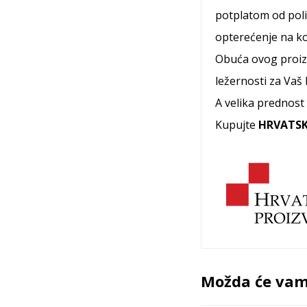
potplatom od poli
opterećenje na ko
Obuća ovog proizv
ležernosti za Vaš 
A velika prednost
Kupujte
HRVATSK
Možda će vam 