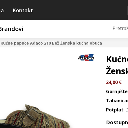
ja
Kontakt
Brandovi
Kućne papuče Adaco 210 Bež
Ženska kućna obuća
Kućn
Žens
24,00
€
Gornjište
Tabanica
Potplat
: 
Dostupne