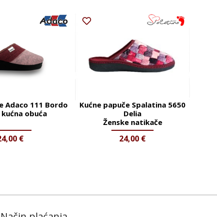
e Adaco 111 Bordo
Kućne papuče Spalatina 5650
 kućna obuća
Delia
Ženske natikače
24,00
€
24,00
€
Način plaćanja