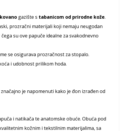
ikovano
gazište s
tabanicom od prirodne kože
.
ski, prozračni materijali koji nemaju neugodan
g čega su ove papuče idealne za svakodnevno
me se osigurava prozračnost za stopalo.
akoća i udobnost prilikom hoda.
a, značajno je napomenuti kako je đon izrađen od
h papuča i natikača te anatomske obuće. Obuća pod
kvalitetnim kožnim i tekstilnim materijalima, sa