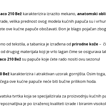
aco 210 Bež
karakterizira izrazito mekano,
anatomski obl
zrade, velika prednost ovog modela kućnih papuča su i vrhun
ćete ove kućne papuče obožavati. Đon je blago pojačan zbo
eno od tekstila, a tabanica je izrađena od
prirodne kože
– či
 od drugog materijala koji je vrlo lagan čime se osigurava l
aco 210 Bež
su papuče koje ćete rado nositi ovu sezonu!
0 Bež
karakterizira i atraktivan uzorak gornjišta. Osim tog
čega ove kućne papuče neće biti bučne prilikom hoda.
rvatska tvrtka koja se specijalizirala za proizvodnju kućni
epoznatljiva je po izraženoj kvaliteti izrade i biranim visoko