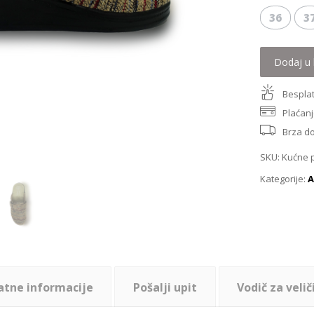
36
3
Dodaj u 
Besplat
Plaćanj
Brza d
SKU:
Kućne 
Kategorije:
A
atne informacije
Pošalji upit
Vodič za velič