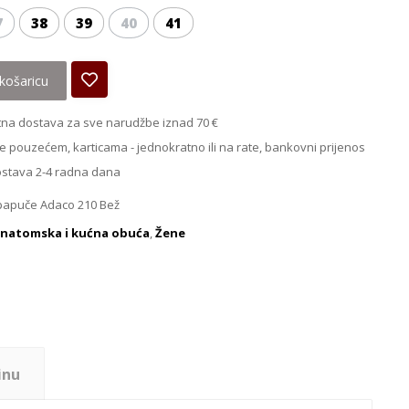
7
38
39
40
41
košaricu
na dostava za sve narudžbe iznad 70 €
e pouzećem, karticama - jednokratno ili na rate, bankovni prijenos
ostava 2-4 radna dana
papuče Adaco 210 Bež
natomska i kućna obuća
,
Žene
inu