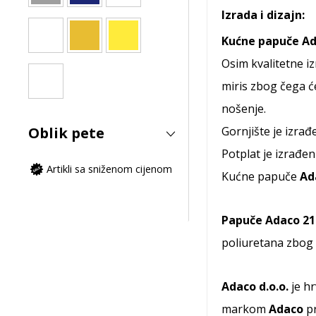
Izrada i dizajn:
Kućne papuče Ad
Osim kvalitetne i
miris zbog čega 
nošenje.
Oblik pete
Gornjište je izrađ
Potplat je izrađen
Artikli sa sniženom cijenom
Kućne papuče
Ad
Papuče Adaco 21
poliuretana zbog 
Adaco d.o.o.
je h
markom
Adaco
pr