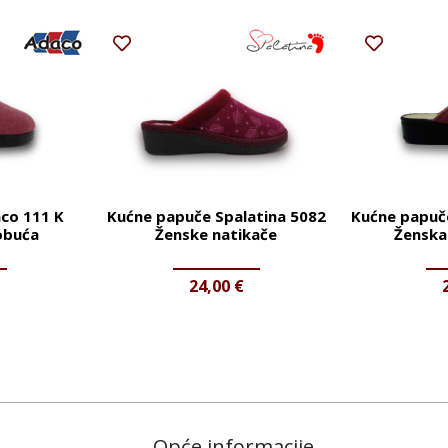
co 111 K
Kućne papuče Spalatina 5082
Kućne papuč
obuća
Ženske natikače
Ženska
24,00
€
Opće informacije