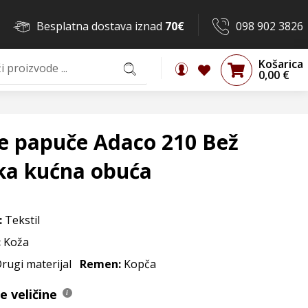
Besplatna dostava iznad
70€
098 902 3826
Košarica
0,00
€
e papuče Adaco 210 Bež
ka kućna obuća
:
Tekstil
:
Koža
Drugi materijal
Remen:
Kopča
 veličine