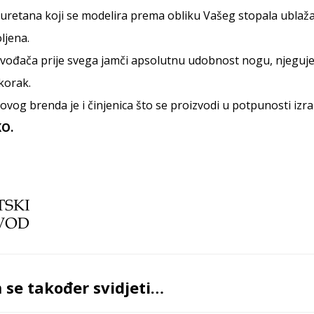
uretana koji se modelira prema obliku Vašeg stopala ublažav
ljena.
ođača prije svega jamči apsolutnu udobnost nogu, njeguje sto
korak​.
 ovog brenda je i činjenica što se proizvodi u potpunosti izr
O.
se također svidjeti…