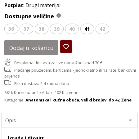
Potplat
: Drugi materijal
Dostupne veličine
36
37
38
39
40
41
42
Dodaj u košaricu
Besplatna dostava za sve narudžbe iznad 70 €
Plaćanje pouzećem, karticama - jednokratno ili na rate, bankovni
prijenos
Brza dostava 2-4 radna dana
SKU:
Kućne papuče Adaco 102 K crvene
Kategorije:
Anatomska i kućna obuća
,
Veliki brojevi do 42
,
Žene
Izrada i dizajn: