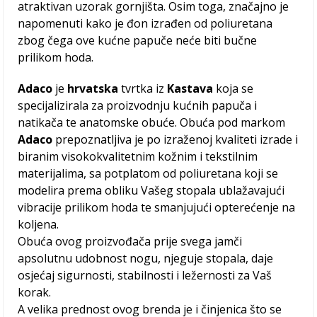
atraktivan uzorak gornjišta. Osim toga, značajno je
napomenuti kako je đon izrađen od poliuretana
zbog čega ove kućne papuče neće biti bučne
prilikom hoda.
Adaco
je
hrvatska
tvrtka iz
Kastava
koja se
specijalizirala za proizvodnju kućnih papuča i
natikača te anatomske obuće. Obuća pod markom
Adaco
prepoznatljiva je po izraženoj kvaliteti izrade i
biranim visokokvalitetnim kožnim i tekstilnim
materijalima, sa potplatom od poliuretana koji se
modelira prema obliku Vašeg stopala ublažavajući
vibracije prilikom hoda te smanjujući opterećenje na
koljena.
Obuća ovog proizvođača prije svega jamči
apsolutnu udobnost nogu, njeguje stopala, daje
osjećaj sigurnosti, stabilnosti i ležernosti za Vaš
korak​.
A velika prednost ovog brenda je i činjenica što se