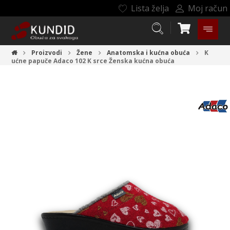
Lista želja
Moj račun
Proizvodi
Žene
Anatomska i kućna obuća
K
ućne papuče Adaco 102 K srce
Ženska kućna obuća