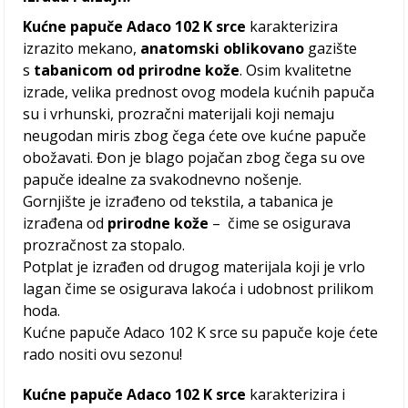
Kućne papuče Adaco 102 K srce
karakterizira
izrazito mekano,
anatomski oblikovano
gazište
s
tabanicom od prirodne kože
. Osim kvalitetne
izrade, velika prednost ovog modela kućnih papuča
su i vrhunski, prozračni materijali koji nemaju
neugodan miris zbog čega ćete ove kućne papuče
obožavati. Đon je blago pojačan zbog čega su ove
papuče idealne za svakodnevno nošenje.
Gornjište je izrađeno od tekstila, a tabanica je
izrađena od
prirodne kože
– čime se osigurava
prozračnost za stopalo.
Potplat je izrađen od drugog materijala koji je vrlo
lagan čime se osigurava lakoća i udobnost prilikom
hoda.
Kućne papuče Adaco 102 K srce su papuče koje ćete
rado nositi ovu sezonu!
Kućne papuče Adaco 102 K srce
karakterizira i