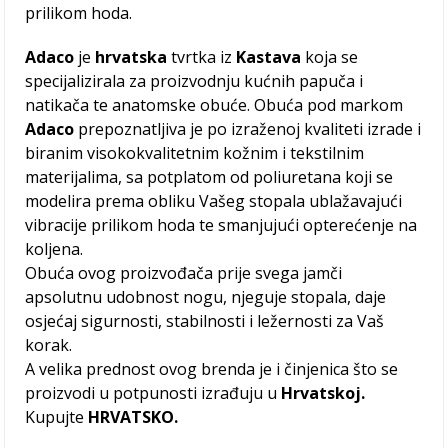
prilikom hoda.
Adaco
je
hrvatska
tvrtka iz
Kastava
koja se
specijalizirala za proizvodnju kućnih papuča i
natikača te anatomske obuće. Obuća pod markom
Adaco
prepoznatljiva je po izraženoj kvaliteti izrade i
biranim visokokvalitetnim kožnim i tekstilnim
materijalima, sa potplatom od poliuretana koji se
modelira prema obliku Vašeg stopala ublažavajući
vibracije prilikom hoda te smanjujući opterećenje na
koljena.
Obuća ovog proizvođača prije svega jamči
apsolutnu udobnost nogu, njeguje stopala, daje
osjećaj sigurnosti, stabilnosti i ležernosti za Vaš
korak​.
A velika prednost ovog brenda je i činjenica što se
proizvodi u potpunosti izrađuju u
Hrvatskoj.
Kupujte
HRVATSKO.