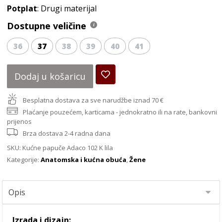
Potplat
: Drugi materijal
Dostupne veličine
36
37
38
39
40
41
Dodaj u košaricu
Besplatna dostava za sve narudžbe iznad 70 €
Plaćanje pouzećem, karticama - jednokratno ili na rate, bankovni
prijenos
Brza dostava 2-4 radna dana
SKU:
Kućne papuče Adaco 102 K lila
Kategorije:
Anatomska i kućna obuća
,
Žene
Izrada i dizajn: