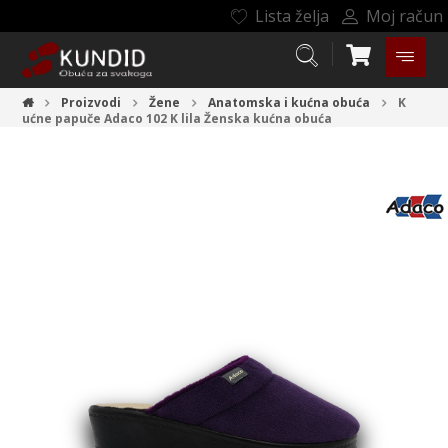
Lista želja
Moj račun
Proizvodi
Žene
Anatomska i kućna obuća
K
ućne papuče Adaco 102 K lila
Ženska kućna obuća