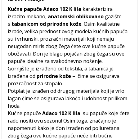
Kućne papuče Adaco 102 K lila
karakterizira
izrazito mekano,
anatomski oblikovano
gazište
s
tabanicom od prirodne kože
. Osim kvalitetne
izrade, velika prednost ovog modela kućnih papuča
su i vrhunski, prozračni materijali koji nemaju
neugodan miris zbog čega ćete ove kućne papuče
obožavati. Đon je blago pojačan zbog čega su ove
papuče idealne za svakodnevno nošenje.
Gornjište je izrađeno od tekstila, a tabanica je
izrađena od
prirodne kože
– čime se osigurava
prozračnost za stopalo.
Potplat je izrađen od drugog materijala koji je vrlo
lagan čime se osigurava lakoća i udobnost prilikom
hoda.
Kućne papuče
Adaco 102 K lila
su papuče koje ćete
rado nositi ovu sezonu! Osim toga, značajno je
napomenuti kako je đon izrađen od poliuretana
zbog čega ove kućne papuče neće biti bučne