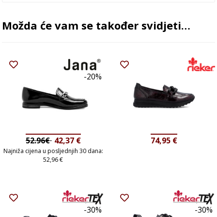
Možda će vam se također svidjeti…
-20%
52.96€
42,37
€
74,95
€
Najniža cijena u posljednjih 30 dana:
52,96
€
-30%
-30%