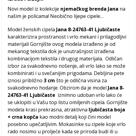
Novi model iz kolekcije
njemačkog brenda Jana
na
našim je policama! Neobično lijepe cipele…
Model ženskih cipela
Jana 8-24763-41 Ljubičaste
karakterizira prostranost i vrlo mekani i prilagodljivi
materijali Gornjište ovog modela izrađeno je od
mekanog tekstila dok je unutrašnjost izrađena
kombinacijom tekstila i drugog materijala. Odličan
izbor za svakodnevno nošenje, ali vrlo lako se može
kombinirati i u svečanijim prigodama. Debljina pete
iznosi približno
3 cm
što je odlična visina za
svakodnevno hodanje. Obzirom da je model
Jana 8-
24763-41 Ljubičaste
iznimno udoban vrlo lako će
se uklopiti u Vašu top listu omiljenih cipela. Gornjište
modela krasi prekrasna, atraktivna
ljubičasta boja
+ crna kopča
kao modni detalj koji čini model
posebno upečatljivim. Mokasinke su cipele koje vrlo
rado nosimo u proljeće kada se priroda budi ili u