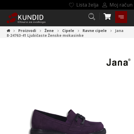
Lista želja
Moj račun
Proizvodi
Žene
Cipele
Ravne cipele
Jana
8-24763-41 Ljubičaste
Ženske mokasinke