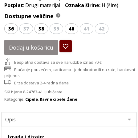
Potplat
: Drugi materijal
Oznaka širine:
H (šire)
Dostupne veličine
36
37
38
39
40
41
42
Dodaj u košaricu
Besplatna dostava za sve narudžbe iznad 70 €
Plaćanje pouzećem, karticama - jednokratno ili na rate, bankovni
prijenos
Brza dostava 2-4 radna dana
SKU:
Jana 8-24763-41 Ljubičaste
Kategorije:
Cipele
,
Ravne cipele
,
Žene
Izrada i dizajn: