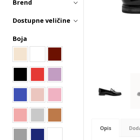
Brend
Dostupne veličine
Boja
Opis
Dod