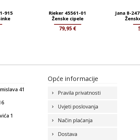
41-915
Rieker 45561-01
Jana 8-247
inke
Ženske cipele
Žensk
79,95
€
Opće informacije
omislava 41
Pravila privatnosti
16
Uvjeti poslovanja
vića 1
Način plaćanja
1
Dostava