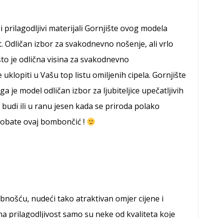
i prilagodljivi materijali Gornjište ovog modela
. Odličan izbor za svakodnevno nošenje, ali vrlo
što je odlična visina za svakodnevno
uklopiti u Vašu top listu omiljenih cipela. Gornjište
a je model odličan izbor za ljubiteljice upečatljivih
budi ili u ranu jesen kada se priroda polako
robate ovaj bombončić !
ošću, nudeći tako atraktivan omjer cijene i
a prilagodljivost samo su neke od kvaliteta koje