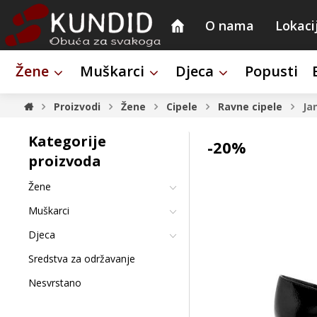
O nama
Lokaci
Žene
Muškarci
Djeca
Popusti
Proizvodi
Žene
Cipele
Ravne cipele
Ja
Kategorije
-20%
proizvoda
Žene
Muškarci
Djeca
Sredstva za održavanje
Nesvrstano