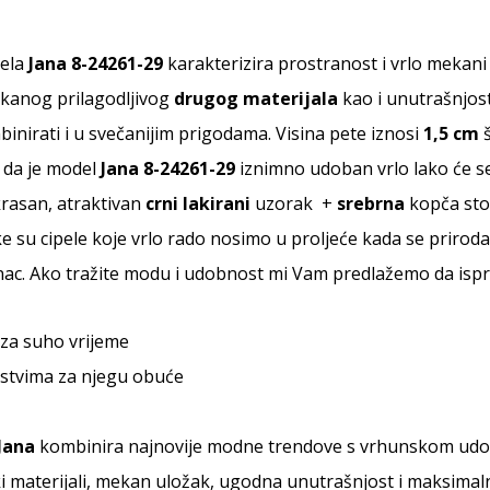
pela
Jana 8-24261-29
karakterizira prostranost i vrlo mekani 
kanog prilagodljivog
drugog materijala
kao i unutrašnjost
inirati i u svečanijim prigodama. Visina pete iznosi
1,5 cm
 da je model
Jana 8-24261-29
iznimno udoban vrlo lako će se 
rasan, atraktivan
crni lakirani
uzorak +
srebrna
kopča stog
 su cipele koje vrlo rado nosimo u proljeće kada se priroda 
ac. Ako tražite modu i udobnost mi Vam predlažemo da isp
za suho vrijeme
stvima za njegu obuće
Jana
kombinira najnovije modne trendove s vrhunskom udobn
ki materijali, mekan uložak, ugodna unutrašnjost i maksimaln