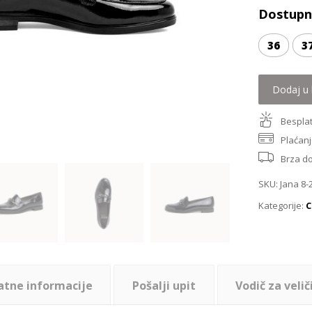
Dostupne
36
3
Dodaj u 
Besplat
Plaćanj
Brza d
SKU:
Jana 8-
Kategorije:
C
atne informacije
Pošalji upit
Vodič za velič