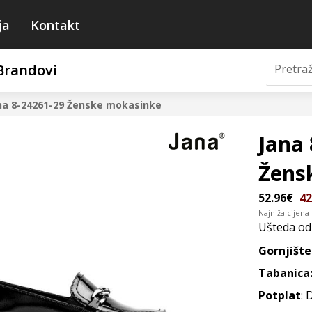
ja
Kontakt
Brandovi
na 8-24261-29
Ženske mokasinke
Jana 
Žens
52.96€
42
Najniža cijena
Ušteda o
Gornjište
Tabanica
Potplat
: 