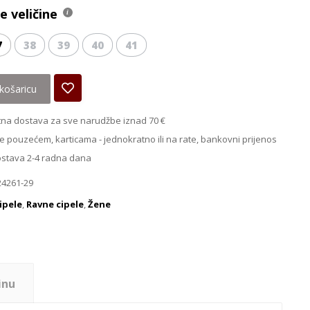
 veličine
7
38
39
40
41
košaricu
na dostava za sve narudžbe iznad 70 €
e pouzećem, karticama - jednokratno ili na rate, bankovni prijenos
ostava 2-4 radna dana
24261-29
ipele
,
Ravne cipele
,
Žene
inu