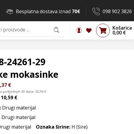
Besplatna dostava iznad
70€
098 902 3826
Košarica
0,00
€
8-24261-29
ke mokasinke
,37
€
 u posljednjih 30 dana:
52,96
€
d
10,59 €
:
Drugi materijal
:
Drugi materijal
Drugi materijal
Oznaka širine:
H (šire)