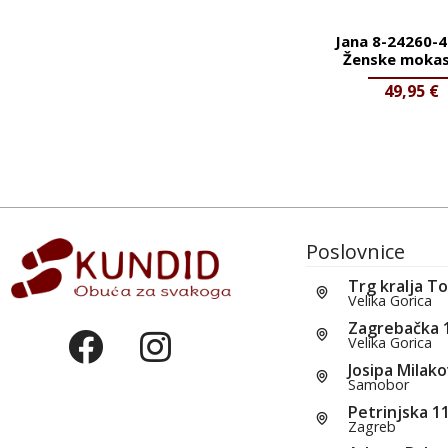
Jana 8-24260-
Ženske mokas
49,95
€
Poslovnice
Trg kralja T
Velika Gorica
Zagrebačka 
Velika Gorica
Josipa Milako
Samobor
Petrinjska 1
Zagreb