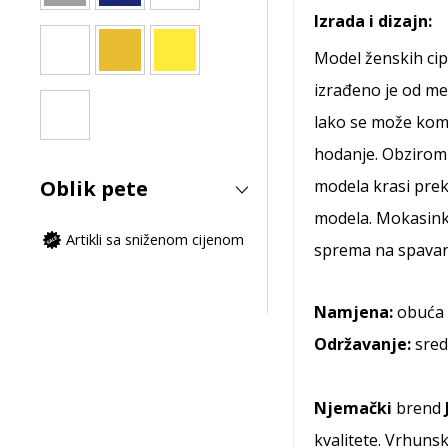
Izrada i dizajn:
Model ženskih ci
izrađeno je od me
lako se može komb
hodanje. Obzirom
Oblik pete
modela krasi prek
modela. Mokasinke
Artikli sa sniženom cijenom
sprema na spavan
Namjena:
obuća 
Održavanje:
sred
Njemački
brend
kvalitete. Vrhuns