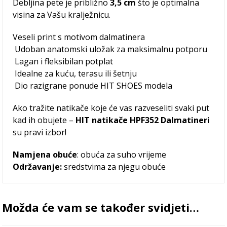
Debljina pete je približno
3,5
cm
što je optimalna
visina za Vašu kralježnicu.
Veseli print s motivom dalmatinera
Udoban anatomski uložak za maksimalnu potporu
Lagan i fleksibilan potplat
Idealne za kuću, terasu ili šetnju
Dio razigrane ponude HIT SHOES modela
Ako tražite natikače koje će vas razveseliti svaki put
kad ih obujete –
HIT natikače HPF352 Dalmatineri
su pravi izbor!
Namjena obuće
: obuća za suho vrijeme
Održavanje:
sredstvima za njegu obuće
Možda će vam se također svidjeti…