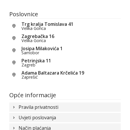
Poslovnice
Trg kralja Tomislava 41
Velika Gorica
Zagrebačka 16
Velika Gorica
Josipa Milakovića 1
Samobor
Petrinjska 11
Zagreb
Adama Baltazara Krčelića 19
Zaprešić
Opće informacije
Pravila privatnosti
Uvjeti poslovanja
Način plaćanja