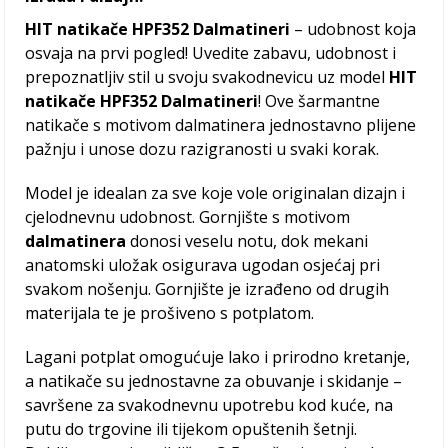
HIT natikače HPF352 Dalmatineri
– udobnost koja
osvaja na prvi pogled! Uvedite zabavu, udobnost i
prepoznatljiv stil u svoju svakodnevicu uz model
HIT
natikače HPF352 Dalmatineri
! Ove šarmantne
natikače s motivom dalmatinera jednostavno plijene
pažnju i unose dozu razigranosti u svaki korak.
Model je idealan za sve koje vole originalan dizajn i
cjelodnevnu udobnost. Gornjište s motivom
dalmatinera
donosi veselu notu, dok mekani
anatomski uložak osigurava ugodan osjećaj pri
svakom nošenju. Gornjište je izrađeno od drugih
materijala te je prošiveno s potplatom.
Lagani potplat omogućuje lako i prirodno kretanje,
a natikače su jednostavne za obuvanje i skidanje –
savršene za svakodnevnu upotrebu kod kuće, na
putu do trgovine ili tijekom opuštenih šetnji.