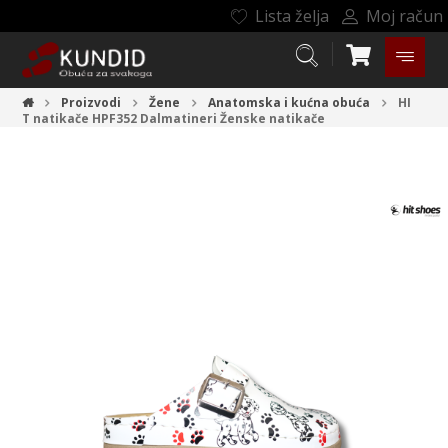
Lista želja
Moj račun
Proizvodi
Žene
Anatomska i kućna obuća
HI
T natikače HPF352 Dalmatineri
Ženske natikače