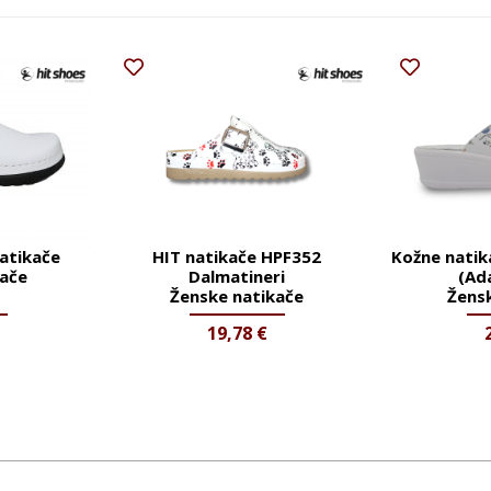
natikače
HIT natikače HPF352
Kožne nati
kače
Dalmatineri
(Ad
Ženske natikače
Žens
19,78
€