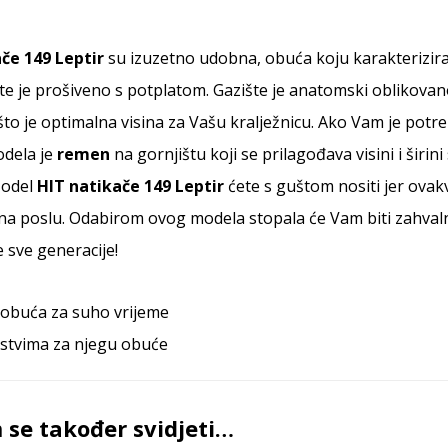
ače 149 Leptir
su izuzetno udobna, obuća koju karakterizira 
 te je prošiveno s potplatom. Gazište je anatomski oblikovan
to je optimalna visina za Vašu kralježnicu. Ako Vam je potr
dela je
remen
na gornjištu koji se prilagođava visini i širin
Model
HIT natikače 149
Leptir
ćete s guštom nositi jer ovak
i na poslu. Odabirom ovog modela stopala će Vam biti zahval
 sve generacije!
: obuća za suho vrijeme
stvima za njegu obuće
se također svidjeti…