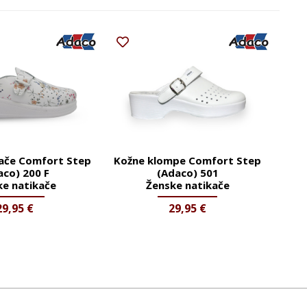
kače Comfort Step
Kožne klompe Comfort Step
aco) 200 F
(Adaco) 501
ke natikače
Ženske natikače
29,95
€
29,95
€