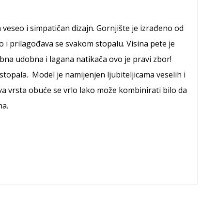
veseo i simpatičan dizajn. Gornjište je izrađeno od
o i prilagođava se svakom stopalu. Visina pete je
ebna udobna i lagana natikača ovo je pravi zbor!
i stopala. Model je namijenjen ljubiteljicama veselih i
va vrsta obuće se vrlo lako može kombinirati bilo da
na.