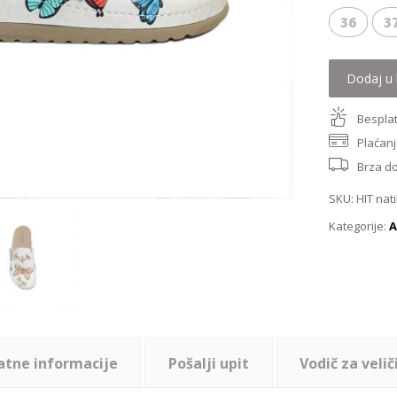
36
3
Dodaj u 
Besplat
Plaćanj
Brza d
SKU:
HIT nat
Kategorije:
A
atne informacije
Pošalji upit
Vodič za velič