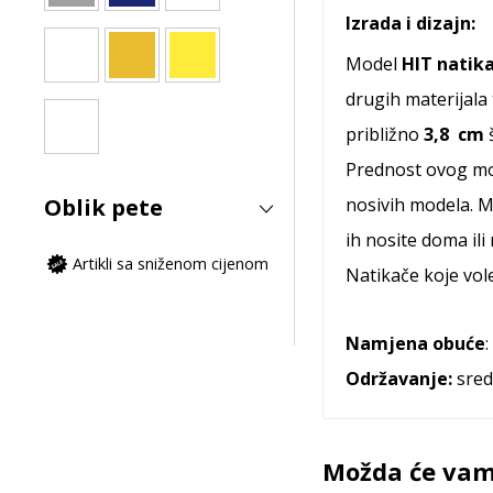
Izrada i dizajn:
Model
HIT natik
drugih materijala
približno
3,8
cm
š
Prednost ovog mo
Oblik pete
nosivih modela. 
ih nosite doma il
Artikli sa sniženom cijenom
Natikače koje vole
Namjena obuće
Održavanje:
sred
Možda će vam 