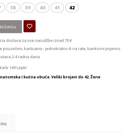
7
38
39
40
41
42
košaricu
na dostava za sve narudžbe iznad 70 €
e pouzećem, karticama - jednokratno ili na rate, bankovni prijenos
ostava 2-4 radna dana
ikače 149 Leptir
natomska i kućna obuća
,
Veliki brojevi do 42
,
Žene
inu