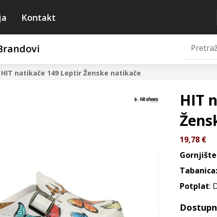
ja
Kontakt
Brandovi
HIT natikače 149 Leptir
Ženske natikače
HIT n
Žens
19,78
€
Gornjište
Tabanica
Potplat
: 
Dostupne