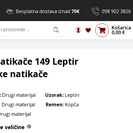
Besplatna dostava iznad
70€
098 902 3826
Košarica
0,00
€
atikače 149 Leptir
ke natikače
:
Drugi materijal
Uzorak:
Leptiri
:
Drugi materijal
Remen:
Kopča
Drugi materijal
 veličine