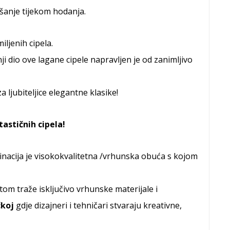
anje tijekom hodanja.
iljenih cipela.
i dio ove lagane cipele napravljen je od zanimljivo
a ljubiteljice elegantne klasike!
tastičnih cipela!
ombinacija je visokokvalitetna /vrhunska obuća s kojom
om traže isključivo vrhunske materijale i
koj
gdje dizajneri i tehničari stvaraju kreativne,