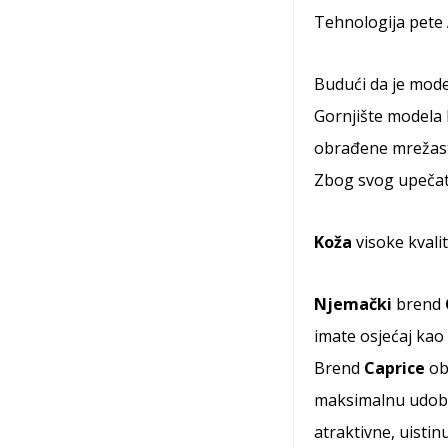
Tehnologija pete
Budući da je mod
Gornjište modela 
obrađene mrežast
Zbog svog upečatl
Koža
visoke kvali
Njemački
brend
imate osjećaj kao
Brend
Caprice
obr
maksimalnu udobn
atraktivne, uisti