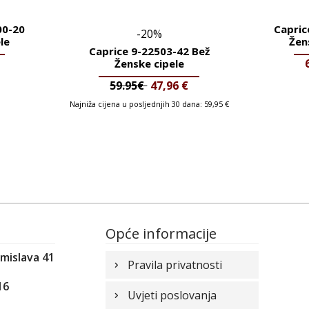
00-20
Capric
-20%
le
Žen
Caprice 9-22503-42 Bež
Ženske cipele
59.95€
47,96
€
Najniža cijena u posljednjih 30 dana:
59,95
€
Opće informacije
omislava 41
Pravila privatnosti
16
Uvjeti poslovanja