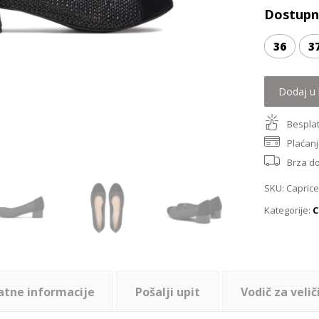
Dostupne
36
3
Dodaj u 
Besplat
Plaćanj
Brza d
SKU:
Caprice
Kategorije:
C
atne informacije
Pošalji upit
Vodič za velič