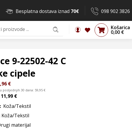
Besplatna dostava iznad
70€
098 902 3826
Košarica
0,00
€
ce 9-22502-42 C
e cipele
,96
€
 u posljednjih 30 dana:
59,95
€
d
11,99 €
:
Koža/Tekstil
:
Koža/Tekstil
Drugi materijal