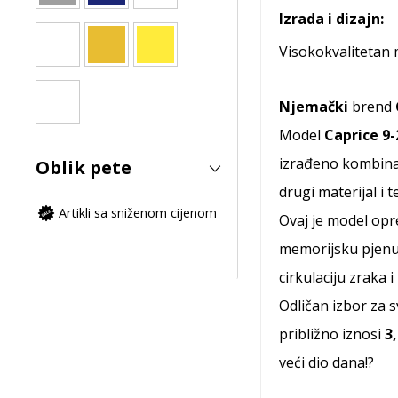
Izrada i dizajn:
Visokokvalitetan 
Njemački
brend
Model
Caprice 9
izrađeno kombinac
Oblik pete
drugi materijal i t
Artikli sa sniženom cijenom
Ovaj je model op
memorijsku pjenu 
cirkulaciju zraka
Odličan izbor za 
približno iznosi
3
veći dio dana!?