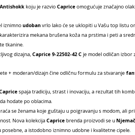
Antishokk
koju je razvio
Caprice
omogućuje značajno olakš
el iznimno
udoban
vrlo lako će se uklopiti u Vašu top listu om
karakterizira mekana brušena koža na prstima i peti a srednj
e tkanine.
jivog dizajna,
Caprice 9-22502-42 C
je model odličan izbor z
tete + moderan/dizajn čine odličnu formulu za stvaranje
fan
Caprice
spaja tradiciju, strast i inovaciju, a rezultat tih k
 da hodate po oblacima.
aća se ženama koje guštaju u poigravanju s modom, ali prit
ost. Nova kolekcija
Caprice
brenda proizvodi se u
Njemač
nu posebne, a istodobno iznimno udobne i kvalitetne cipele.