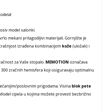
odela!
nosiv model salonki.
rlo mekani prilagodljivi materijali. Gornjište je
trašnjost izrađena kombinacijom
kože
(uložak) i
račnost za Vaše stopalo.
MEMOTION
označava
 300 zračnih hemisfera koji osiguravaju optimalnu
svečanijim/poslovnim prigodama. Visina
blok pete
e. Model cipela u kojima možete provesti bezbrižno