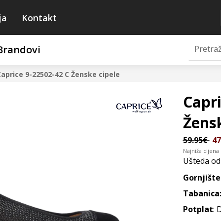
ja
Kontakt
Brandovi
aprice 9-22502-42 C
Ženske cipele
Capri
Žensk
59.95€
47
Najniža cijena
Ušteda o
Gornjište
Tabanica
Potplat
: 