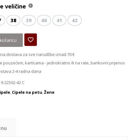
 veličine
7
38
39
40
41
42
košaricu
na dostava za sve narudžbe iznad 70 €
e pouzećem, karticama - jednokratno ili na rate, bankovni prijenos
ostava 2-4 radna dana
 9-22502-42 C
ipele
,
Cipele na petu
,
Žene
inu