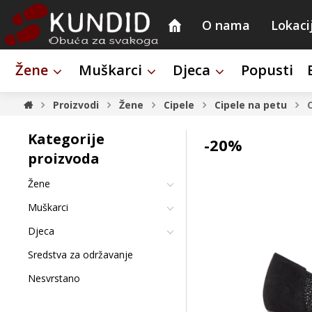
O nama
Lokaci
Žene
Muškarci
Djeca
Popusti
Proizvodi
Žene
Cipele
Cipele na petu
C
Kategorije
-20%
proizvoda
Žene
Muškarci
Djeca
Sredstva za održavanje
Nesvrstano