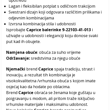
upotrebu
Lagan i fleksibilan potplat s odličnom trakcijom
Svestrani dizajn koji odgovara različitim prilikama i
odjevnim kombinacijama
Izvrsna kombinacija stila i udobnosti
Isprobajte
Caprice balerinke 9-22103-41-013
i
uživajte u udobnosti i eleganciji koju donose svaki
put kad ih obujete.
Namjena obuće
: obuća za suho vrijeme
Održavanje:
sredstvima za njegu obuće
Njemački
brend
Caprice
spaja tradiciju, strast i
inovaciju, a rezultat tih kombinacija je
visokokvalitetna /vrhunska obuća s kojom imate
osjećaj kao da hodate po oblacima.
Brend
Caprice
obraća se ženama koje guštaju u
poigravanju s modom, ali pritom traže isključivo
vrhunske materijale i maksimalnu udobnost.