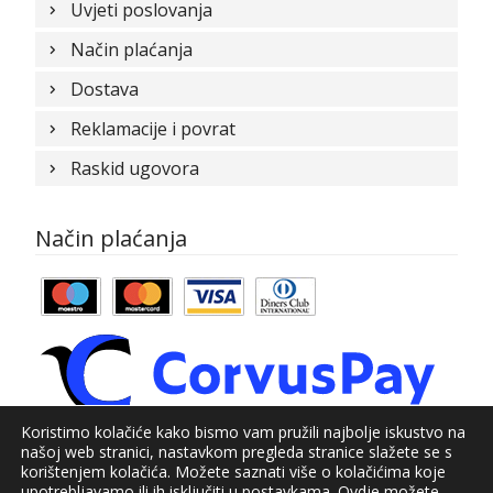
Uvjeti poslovanja
Način plaćanja
Dostava
Reklamacije i povrat
Raskid ugovora
Način plaćanja
Koristimo kolačiće kako bismo vam pružili najbolje iskustvo na
našoj web stranici, nastavkom pregleda stranice slažete se s
© Kundid 2021
korištenjem kolačića. Možete saznati više o kolačićima koje
upotrebljavamo ili ih isključiti u
postavkama
. Ovdje možete