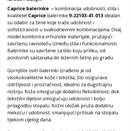
Caprice balerinke –
kombinacija udobnosti, stila i
kvalitete!
Caprice
balerinke
9-22103-41-013
idealan
su odabir za žene koje traže udobnost i
sofisticiranost u svakodnevnim kombinacijama. Ovaj
model kombinira vrhunske materijale, pružajući
savršenu ravnotežu između stila i funkcionalnosti.
Balerinke su savršene za bilo koju priliku, od
poslovnih sastanaka do ležernih šetnji po gradu.
Gornjište ovih balerinki izrađeno je od
visokokvalitetne kože i tekstila, što osigurava
izdržljivost i prozračnost, idealno za dugotrajnu
nošnju. Koža omogućuje dodatnu fleksibilnost, dok
tekstilni dijelovi omogućuju udobnost i bolju
prilagodbu stopalu. Kožni uložak pruža dodatnu
mekoću i udobnost, smanjujući pritisak na stopalu
tijekom cijelog dana.