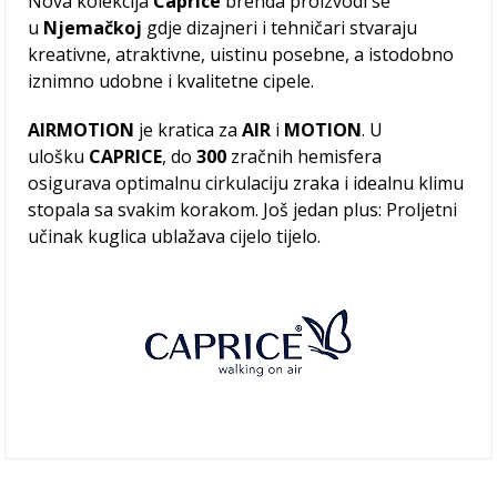
Nova kolekcija
Caprice
brenda proizvodi se
u
Njemačkoj
gdje dizajneri i tehničari stvaraju
kreativne, atraktivne, uistinu posebne, a istodobno
iznimno udobne i kvalitetne cipele.
AIRMOTION
je kratica za
AIR
i
MOTION
. U
ulošku
CAPRICE
, do
300
zračnih hemisfera
osigurava optimalnu cirkulaciju zraka i idealnu klimu
stopala sa svakim korakom. Još jedan plus: Proljetni
učinak kuglica ublažava cijelo tijelo.