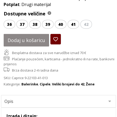
Potplat
: Drugi materijal
Dostupne veličine
36
37
38
39
40
41
42
Dodaj u košaricu
Besplatna dostava za sve narudžbe iznad 70 €
Plaćanje pouzećem, karticama - jednokratno ili na rate, bankovni
prijenos
Brza dostava 2-4 radna dana
SKU:
Caprice 9-22103-41-013
Kategorije:
Balerinke
,
Cipele
,
Veliki brojevi do 42
,
Žene
Izrada i dizajn: