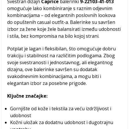
Svestran dizajn
Caprice
balerinki
9-22103-41-013
omogućuje lako kombiniranje s raznim odjevnim
kombinacijama – od elegantnih poslovnih lookova
do opuštenih casual outfit-a. Balerinke su savršen
izbor za žene koje žele balansirati između udobnosti
i stila, bez kompromisa na bilo kojoj strani.
Potplat je lagan i fleksibilan, što omogućuje dobru
trakciju i stabilnost na različitim podlogama. Zbog
svoje svestranosti i jednostavnog, ali elegantnog
dizajna, ove balerinke savršen su dodatak
svakodnevnim kombinacijama, a mogu biti i
elegantan izbor za posebne prigode.
Ključne značajke:
Gornjište od kože i tekstila za veću izdržljivost i
udobnost
Kožni uložak za dodatnu udobnost i dugotrajnu