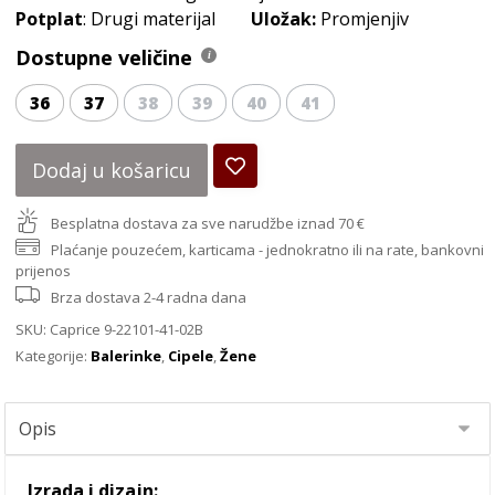
Potplat
: Drugi materijal
Uložak:
Promjenjiv
Dostupne veličine
36
37
38
39
40
41
Dodaj u košaricu
Besplatna dostava za sve narudžbe iznad 70 €
Plaćanje pouzećem, karticama - jednokratno ili na rate, bankovni
prijenos
Brza dostava 2-4 radna dana
SKU:
Caprice 9-22101-41-02B
Kategorije:
Balerinke
,
Cipele
,
Žene
Izrada i dizajn: