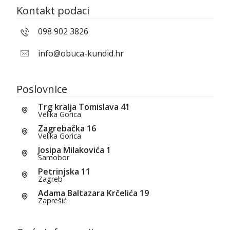
Kontakt podaci
098 902 3826
info@obuca-kundid.hr
Poslovnice
Trg kralja Tomislava 41
Velika Gorica
Zagrebačka 16
Velika Gorica
Josipa Milakovića 1
Samobor
Petrinjska 11
Zagreb
Adama Baltazara Krčelića 19
Zaprešić