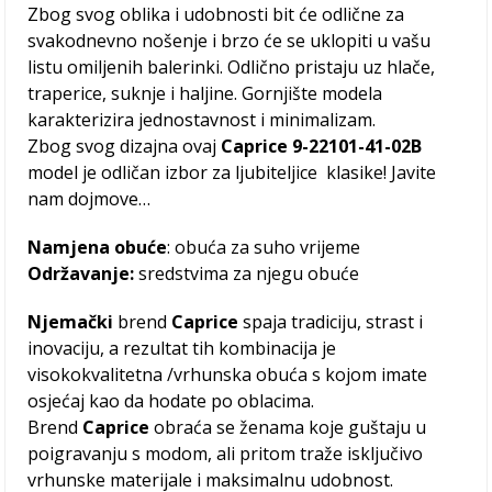
Zbog svog oblika i udobnosti bit će odlične za
svakodnevno nošenje i brzo će se uklopiti u vašu
listu omiljenih balerinki. Odlično pristaju uz hlače,
traperice, suknje i haljine. Gornjište modela
karakterizira jednostavnost i minimalizam.
Zbog svog dizajna ovaj
Caprice 9-22101-41-02B
model je odličan izbor za ljubiteljice klasike! Javite
nam dojmove…
Namjena obuće
: obuća za suho vrijeme
Održavanje:
sredstvima za njegu obuće
Njemački
brend
Caprice
spaja tradiciju, strast i
inovaciju, a rezultat tih kombinacija je
visokokvalitetna /vrhunska obuća s kojom imate
osjećaj kao da hodate po oblacima.
Brend
Caprice
obraća se ženama koje guštaju u
poigravanju s modom, ali pritom traže isključivo
vrhunske materijale i maksimalnu udobnost.