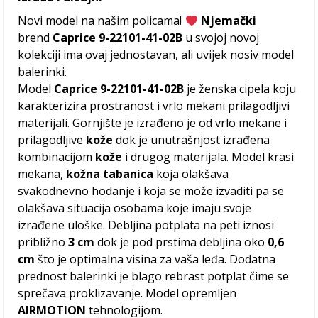
Novi model na našim policama!
Njemački
brend
Caprice 9-22101-41-02B
u svojoj novoj
kolekciji ima ovaj jednostavan, ali uvijek nosiv model
balerinki.
Model
Caprice 9-22101-41-02B
je ženska cipela koju
karakterizira prostranost i vrlo mekani prilagodljivi
materijali. Gornjište je izrađeno je od vrlo mekane i
prilagodljive
kože
dok je unutrašnjost izrađena
kombinacijom
kože
i drugog materijala. Model krasi
mekana,
kožna
tabanica
koja olakšava
svakodnevno hodanje i koja se može izvaditi pa se
olakšava situacija osobama koje imaju svoje
izrađene uloške. Debljina potplata na peti iznosi
približno
3 cm
dok je pod prstima debljina oko
0,6
cm
što je optimalna visina za vaša leđa. Dodatna
prednost balerinki je blago rebrast potplat čime se
sprečava proklizavanje. Model opremljen
AIRMOTION
tehnologijom.