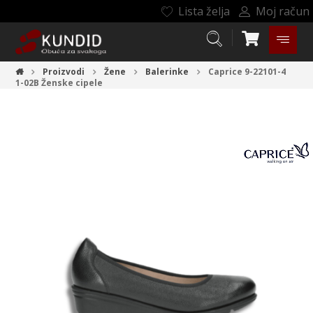
Lista želja
Moj račun
Proizvodi
Žene
Balerinke
Caprice 9-22101-4
1-02B
Ženske cipele