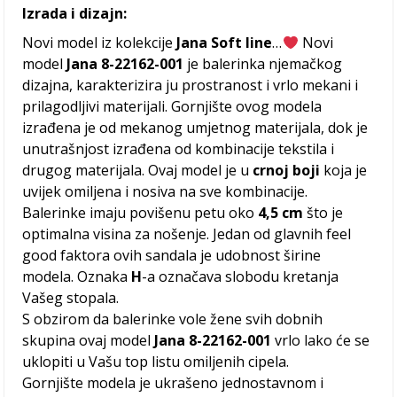
Izrada i dizajn:
Novi model iz kolekcije
Jana Soft line
…
Novi
model
Jana 8-22162-001
je balerinka njemačkog
dizajna, karakterizira ju prostranost i vrlo mekani i
prilagodljivi materijali. Gornjište ovog modela
izrađena je od mekanog umjetnog materijala, dok je
unutrašnjost izrađena od kombinacije tekstila i
drugog materijala. Ovaj model je u
crnoj boji
koja je
uvijek omiljena i nosiva na sve kombinacije.
Balerinke imaju povišenu petu oko
4,5 cm
što je
optimalna visina za nošenje. Jedan od glavnih feel
good faktora ovih sandala je udobnost širine
modela. Oznaka
H
-a označava slobodu kretanja
Vašeg stopala.
S obzirom da balerinke vole žene svih dobnih
skupina ovaj model
Jana 8-22162-001
vrlo lako će se
uklopiti u Vašu top listu omiljenih cipela.
Gornjište modela je ukrašeno jednostavnom i