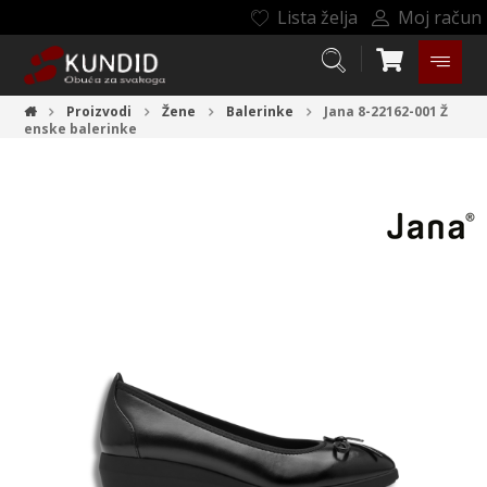
Lista želja
Moj račun
Proizvodi
Žene
Balerinke
Jana 8-22162-001
Ž
enske balerinke