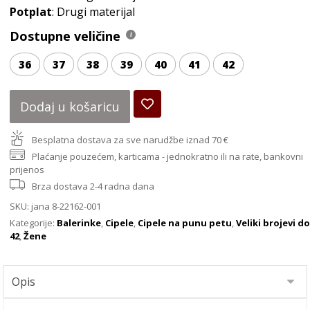
Potplat
: Drugi materijal
Dostupne veličine
36
37
38
39
40
41
42
Dodaj u košaricu
Besplatna dostava za sve narudžbe iznad 70 €
Plaćanje pouzećem, karticama - jednokratno ili na rate, bankovni
prijenos
Brza dostava 2-4 radna dana
SKU:
jana 8-22162-001
Kategorije:
Balerinke
,
Cipele
,
Cipele na punu petu
,
Veliki brojevi d
42
,
Žene