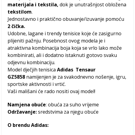
materijala i tekstila,
dok je unutrašnjost obložena
tekstilom
.
Jednostavno i praktično obuvanje/izuvanje pomoću
2 čička.
Udobne, lagane i trendy tenisice koje će zasigurno
plijeniti pažnju. Posebnost ovog modela je i
atraktivna kombinacija boja koja se vrlo lako može
kombinirati, ali i dodatno istaknuti gotovo svaku
odjevnu kombinaciju.
Model dječjih tenisica
Adidas Tensaur
GZ5858
namijenjen je za svakodnevno nošenje, igru,
sportske aktivnosti i vrtić.
Vaši mališani će rado nositi ovaj model!
Namjena obuće
: obuća za suho vrijeme
Održavanje:
sredstvima za njegu obuće
O brendu Adidas: