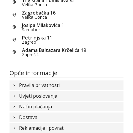
Trg kralja Tomislava 41
Velika Gorica
Zagrebačka 16
Velika Gorica
Josipa Milakovića 1
Samobor
Petrinjska 11
Zagreb
Adama Baltazara Krčelića 19
Zaprešić
Opće informacije
Pravila privatnosti
Uvjeti poslovanja
Način plaćanja
Dostava
Reklamacije i povrat