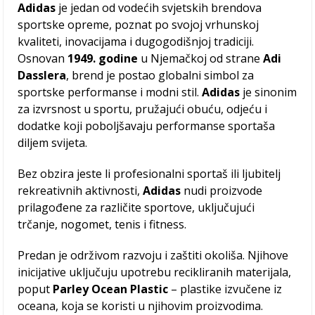
Adidas
je jedan od vodećih svjetskih brendova
sportske opreme, poznat po svojoj vrhunskoj
kvaliteti, inovacijama i dugogodišnjoj tradiciji.
Osnovan
1949. godine
u Njemačkoj od strane
Adi
Dasslera
, brend je postao globalni simbol za
sportske performanse i modni stil.
Adidas
je sinonim
za izvrsnost u sportu, pružajući obuću, odjeću i
dodatke koji poboljšavaju performanse sportaša
diljem svijeta.
Bez obzira jeste li profesionalni sportaš ili ljubitelj
rekreativnih aktivnosti,
Adidas
nudi proizvode
prilagođene za različite sportove, uključujući
trčanje, nogomet, tenis i fitness.
Predan je održivom razvoju i zaštiti okoliša. Njihove
inicijative uključuju upotrebu recikliranih materijala,
poput
Parley Ocean Plastic
– plastike izvučene iz
oceana, koja se koristi u njihovim proizvodima.