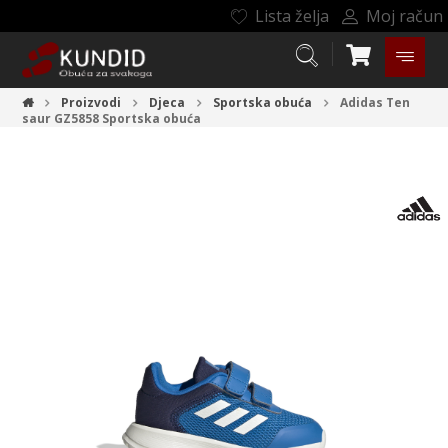
Lista želja
Moj račun
Proizvodi
Djeca
Sportska obuća
Adidas Ten
saur GZ5858
Sportska obuća