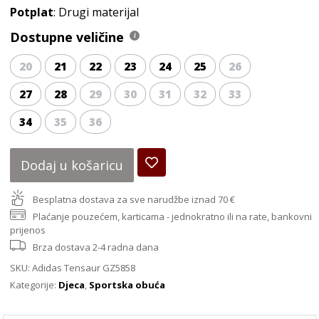
Potplat
: Drugi materijal
Dostupne veličine
20
21
22
23
24
25
26
27
28
29
30
31
32
33
34
35
36
Dodaj u košaricu
Besplatna dostava za sve narudžbe iznad 70 €
Plaćanje pouzećem, karticama - jednokratno ili na rate, bankovni
prijenos
Brza dostava 2-4 radna dana
SKU:
Adidas Tensaur GZ5858
Kategorije:
Djeca
,
Sportska obuća