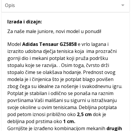
Izrada i dizajn:
Za naše male juniore, novi model u ponudi!
Model
Adidas Tensaur GZ5858
e vrlo lagana i
izrazito udobna dječja tenisica koja ima prozračni
gornji dio i mekani potplat koji pruža podršku
stopalu koje se razvija.. . Osim toga, čvrsto drži
stopalo čime se olakšava hodanje. Prednost ovog
modela je i činjenica što je potplat blago povišen
zbog čega su idealne za nošenje i svakodnevnu igru.
Potplat je stabilan i odlično se ponaša na raznim
površinama Vaši mališani su sigurni u istraživanju
svoje okoline u ovim tenisicama. Debljina potplata
pod petom iznosi približno oko
2,5 cm
dok je
debljina pod prstima oko
1 cm.
Gornjište je izrađeno kombinacijom mekanih
drugih