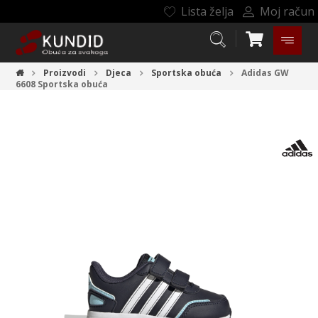
Lista želja
Moj račun
Proizvodi
Djeca
Sportska obuća
Adidas GW
6608
Sportska obuća