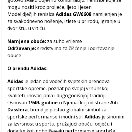
gotovo svaku odjevnu kombinaciju. Tenisice koje se
mogu nositi kroz proljeće, ljeto i jesen.
Model dječjih tenisica
Adidas GW6608
namijenjen je
za svakodnevno nošenje, izlete u prirodu, igranje u
dvorištu, u vrtiću.
Namjena obuće:
za suho vrijeme
Održavanje:
sredstvima za čišćenje i održavanje
obuće
O brendu Adidas:
Adidas
je jedan od vodećih svjetskih brendova
sportske opreme, poznat po svojoj vrhunskoj
kvaliteti, inovacijama i dugogodišnjoj tradiciji.
Osnovan
1949. godine
u Njemačkoj od strane
Adi
Dasslera
, brend je postao globalni simbol za
sportske performanse i modni stil.
Adidas
je sinonim
za izvrsnost u sportu, pružajući obuću, odjeću i
dodatke koji poboljšavaju performanse sportaša