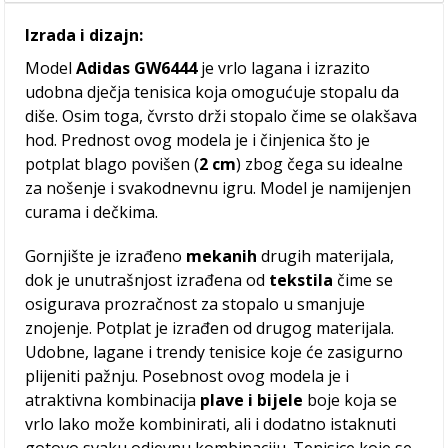
Izrada i dizajn:
Model
Adidas GW6444
je vrlo lagana i izrazito
udobna dječja tenisica koja omogućuje stopalu da
diše. Osim toga, čvrsto drži stopalo čime se olakšava
hod. Prednost ovog modela je i činjenica što je
potplat blago povišen (
2 cm
) zbog čega su idealne
za nošenje i svakodnevnu igru. Model je namijenjen
curama i dečkima.
Gornjište je izrađeno
mekanih
drugih materijala,
dok je unutrašnjost izrađena od
tekstila
čime se
osigurava prozračnost za stopalo u smanjuje
znojenje. Potplat je izrađen od drugog materijala.
Udobne, lagane i trendy tenisice koje će zasigurno
plijeniti pažnju. Posebnost ovog modela je i
atraktivna kombinacija
plave i bijele
boje
koja se
vrlo lako može kombinirati, ali i dodatno istaknuti