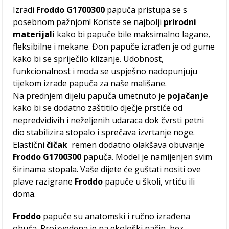
Izradi
Froddo G1700300
papuča pristupa se s
posebnom pažnjom! Koriste se najbolji
prirodni
materijali
kako bi papuče bile maksimalno lagane,
fleksibilne i mekane. Đon papuče izrađen je od gume
kako bi se spriječilo klizanje. Udobnost,
funkcionalnost i moda se uspješno nadopunjuju
tijekom izrade papuča za naše mališane.
Na prednjem dijelu papuča umetnuto je
pojačanje
kako bi se dodatno zaštitilo dječje prstiće od
nepredvidivih i neželjenih udaraca dok čvrsti petni
dio stabilizira stopalo i sprečava izvrtanje noge.
Elastični
čičak
remen dodatno olakšava obuvanje
Froddo G1700300
papuča. Model je namijenjen svim
širinama stopala. Vaše dijete će guštati nositi ove
plave razigrane
Froddo
papuče u školi, vrtiću ili
doma.
Froddo
papuče su anatomski i ručno izrađena
obuća. Proizvedena je na ekološki način, bez