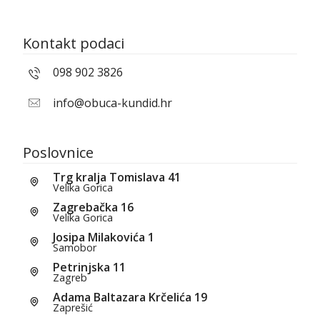
Kontakt podaci
098 902 3826
info@obuca-kundid.hr
Poslovnice
Trg kralja Tomislava 41
Velika Gorica
Zagrebačka 16
Velika Gorica
Josipa Milakovića 1
Samobor
Petrinjska 11
Zagreb
Adama Baltazara Krčelića 19
Zaprešić