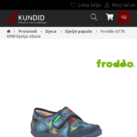
Lista želja
Moj račun
Proizvodi
Djeca
Dječje papuče
Froddo G170
0300
Dječja obuća