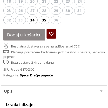
18
19
20
21
22
23
24
25
26
27
28
29
30
31
32
33
34
35
36
Dodaj u košaricu
Besplatna dostava za sve narudžbe iznad 70 €
Plaćanje pouzećem, karticama - jednokratno ili na rate, bankovni
prijenos
Brza dostava 2-4 radna dana
SKU:
Frodo G1700300
Kategorije:
Djeca
,
Dječje papuče
Izrada i dizajn: