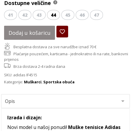
Dostupne veličine
41
42
43
44
45
46
47
Dodaj u košaricu
Besplatna dostava za sve narudžbe iznad 70 €
Plaćanje pouzećem, karticama - jednokratno ili na rate, bankovni
prijenos
Brza dostava 2-4 radna dana
SKU:
adidas IF4515
Kategorije:
Muškarci
,
Sportska obuća
Izrada i dizajn:
Novi model u našoj ponudi!
Muške tenisice Adidas