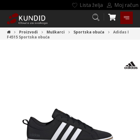
Lista želja
Moj račun
Proizvodi
Muškarci
Sportska obuća
Adidas I
F4515
Sportska obuća