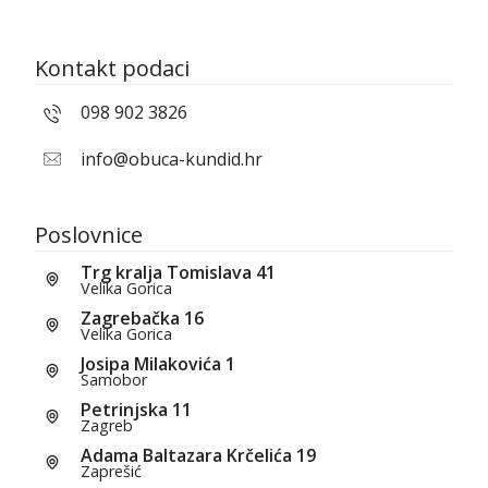
Kontakt podaci
098 902 3826
info@obuca-kundid.hr
Poslovnice
Trg kralja Tomislava 41
Velika Gorica
Zagrebačka 16
Velika Gorica
Josipa Milakovića 1
Samobor
Petrinjska 11
Zagreb
Adama Baltazara Krčelića 19
Zaprešić