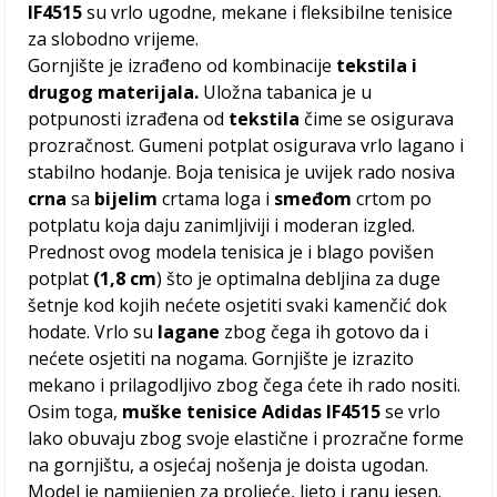
IF4515
su vrlo ugodne, mekane i fleksibilne tenisice
za slobodno vrijeme.
Gornjište je izrađeno od kombinacije
tekstila i
drugog materijala.
Uložna tabanica je u
potpunosti izrađena od
tekstila
čime se osigurava
prozračnost. Gumeni potplat osigurava vrlo lagano i
stabilno hodanje. Boja tenisica je uvijek rado nosiva
crna
sa
bijelim
crtama loga i
smeđom
crtom po
potplatu koja daju zanimljiviji i moderan izgled.
Prednost ovog modela tenisica je i blago povišen
potplat
(1,8 cm
) što je optimalna debljina za duge
šetnje kod kojih nećete osjetiti svaki kamenčić dok
hodate. Vrlo su
lagane
zbog čega ih gotovo da i
nećete osjetiti na nogama. Gornjište je izrazito
mekano i prilagodljivo zbog čega ćete ih rado nositi.
Osim toga,
muške tenisice Adidas IF4515
se vrlo
lako obuvaju zbog svoje elastične i prozračne forme
na gornjištu, a osjećaj nošenja je doista ugodan.
Model je namijenjen za proljeće, ljeto i ranu jesen.